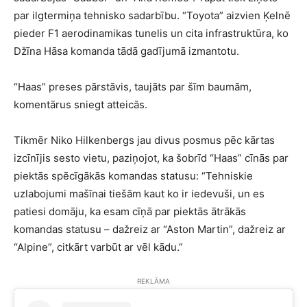
par ilgtermiņa tehnisko sadarbību. “Toyota” aizvien Ķelnē
pieder F1 aerodinamikas tunelis un cita infrastruktūra, ko
Džīna Hāsa komanda tādā gadījumā izmantotu.
“Haas” preses pārstāvis, taujāts par šīm baumām,
komentārus sniegt atteicās.
Tikmēr Niko Hilkenbergs jau divus posmus pēc kārtas
izcīnījis sesto vietu, paziņojot, ka šobrīd “Haas” cīnās par
piektās spēcīgākās komandas statusu: “Tehniskie
uzlabojumi mašīnai tiešām kaut ko ir iedevuši, un es
patiesi domāju, ka esam cīņā par piektās ātrākās
komandas statusu – dažreiz ar “Aston Martin”, dažreiz ar
“Alpine”, citkārt varbūt ar vēl kādu.”
REKLĀMA