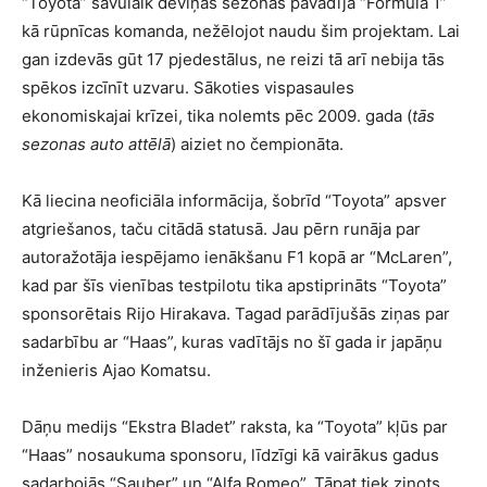
“Toyota” savulaik deviņas sezonas pavadīja “Formulā 1”
kā rūpnīcas komanda, nežēlojot naudu šim projektam. Lai
gan izdevās gūt 17 pjedestālus, ne reizi tā arī nebija tās
spēkos izcīnīt uzvaru. Sākoties vispasaules
ekonomiskajai krīzei, tika nolemts pēc 2009. gada (
tās
sezonas auto attēlā
) aiziet no čempionāta.
Kā liecina neoficiāla informācija, šobrīd “Toyota” apsver
atgriešanos, taču citādā statusā. Jau pērn runāja par
autoražotāja iespējamo ienākšanu F1 kopā ar “McLaren”,
kad par šīs vienības testpilotu tika apstiprināts “Toyota”
sponsorētais Rijo Hirakava. Tagad parādījušās ziņas par
sadarbību ar “Haas”, kuras vadītājs no šī gada ir japāņu
inženieris Ajao Komatsu.
Dāņu medijs “Ekstra Bladet” raksta, ka “Toyota” kļūs par
“Haas” nosaukuma sponsoru, līdzīgi kā vairākus gadus
sadarbojās “Sauber” un “Alfa Romeo”. Tāpat tiek ziņots