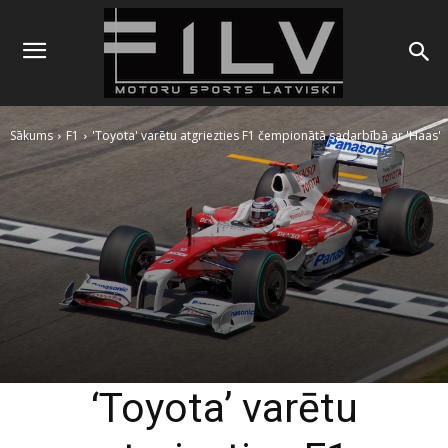
Sākums
F1
'Toyota' varētu atgriezties F1 čempionātā sadarbībā ar 'Haas'
‘Toyota’ varētu