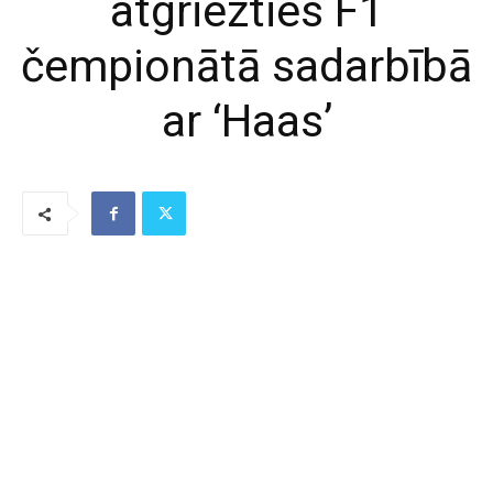
atgriezties F1
čempionātā sadarbībā
ar ‘Haas’