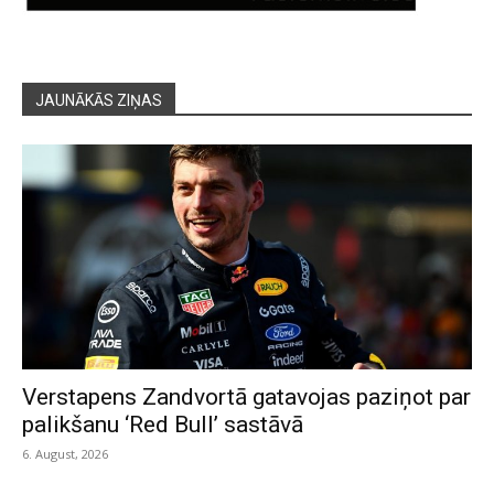
JAUNĀKĀS ZIŅAS
Verstapens Zandvortā gatavojas paziņot par
palikšanu ‘Red Bull’ sastāvā
6. August, 2026