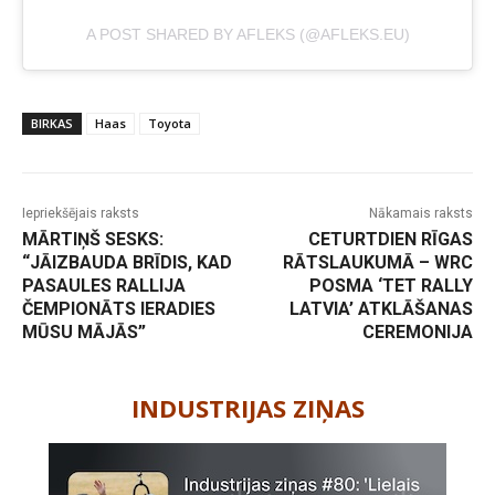
A POST SHARED BY AFLEKS (@AFLEKS.EU)
BIRKAS
Haas
Toyota
Iepriekšējais raksts
Nākamais raksts
MĀRTIŅŠ SESKS:
CETURTDIEN RĪGAS
“JĀIZBAUDA BRĪDIS, KAD
RĀTSLAUKUMĀ – WRC
PASAULES RALLIJA
POSMA ‘TET RALLY
ČEMPIONĀTS IERADIES
LATVIA’ ATKLĀŠANAS
MŪSU MĀJĀS”
CEREMONIJA
-
INDUSTRIJAS ZIŅAS