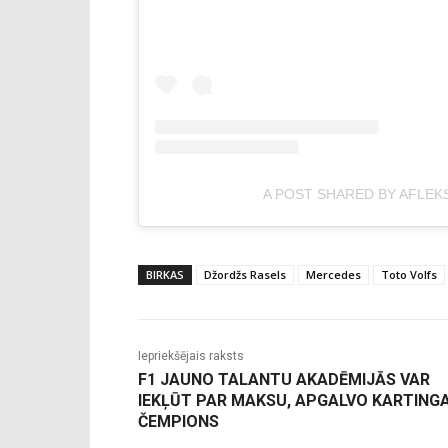
A POST SHARED BY AFLEK
BIRKAS
Džordžs Rasels
Mercedes
Toto Volfs
Iepriekšējais raksts
F1 JAUNO TALANTU AKADĒMIJĀS VAR
IEKĻŪT PAR MAKSU, APGALVO KARTING
ČEMPIONS
-