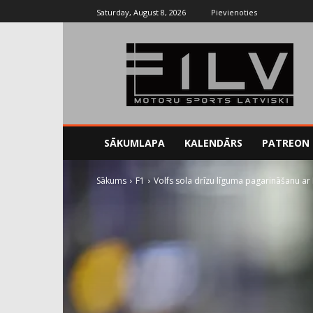
Saturday, August 8, 2026
Pievienoties
SĀKUMLAPA
KALENDĀRS
PATREON
Sākums
F1
Volfs sola drīzu līguma pagarināšanu ar