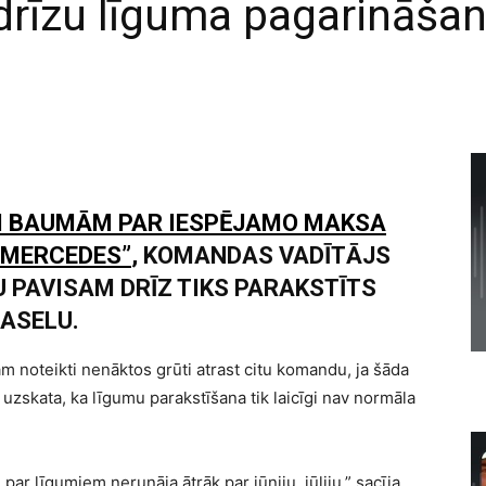
 drīzu līguma pagarināšan
 BAUMĀM PAR IESPĒJAMO MAKSA
“MERCEDES”
, KOMANDAS VADĪTĀJS
U PAVISAM DRĪZ TIKS PARAKSTĪTS
ASELU.
am noteikti nenāktos grūti atrast citu komandu, ja šāda
 uzskata, ka līgumu parakstīšana tik laicīgi nav normāla
par līgumiem nerunāja ātrāk par jūniju, jūliju,” sacīja