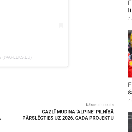
F
l
7.
S (@AFLEKS.EU)
F
š
7.
Nākamais raksts
GAZLĪ MUDINA ‘ALPINE’ PILNĪBĀ
A
PĀRSLĒGTIES UZ 2026. GADA PROJEKTU