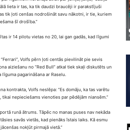
lieta ir tas, ka tik daudzi braucēji ir parakstījuši
 kas tik ļoti cenšas nodrošināt savu nākotni, ir tie, kuriem
iešama šī drošība.”
as ir 14 pilotu vietas no 20, lai gan gadās, kad līgumi
errari”, Volfs pērn ļoti centās pievilināt pie sevis
a aiziešanu no “Red Bull” atkal tiek skaļi diskutēts un
kta līguma pagarināšana ar Raselu.
una kontrakta, Volfs neslēpa: “Es domāju, ka tas varētu
s, tikai nepieciešams vienoties par pēdējām niansēm.”
ā sportā runā ātrums. Tāpēc no manas puses nav nekāda
āsies savās vietās, kad pienāks īstais laiks. Kā esmu
o jācenšas nokļūt pirmajā vietā.”