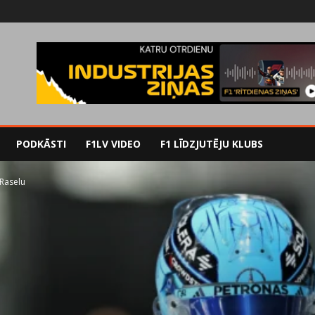
PODKĀSTI
F1LV VIDEO
F1 LĪDZJUTĒJU KLUBS
 Raselu