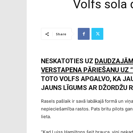
Volfs sola
Share
NESKATOTIES UZ
DAUDZAJĀM
VERSTAPENA PĀRIEŠANU UZ 
TOTO VOLFS APGALVO, KA JA
JAUNS LĪGUMS AR DŽORDŽU R
Rasels pašlaik ir savā labākajā formā un viņ
nepieciešamība rastos. Pats britu pilots gan
lieta.
“Kad Luiss Hamiltons šeit brauca, viņi nekad 