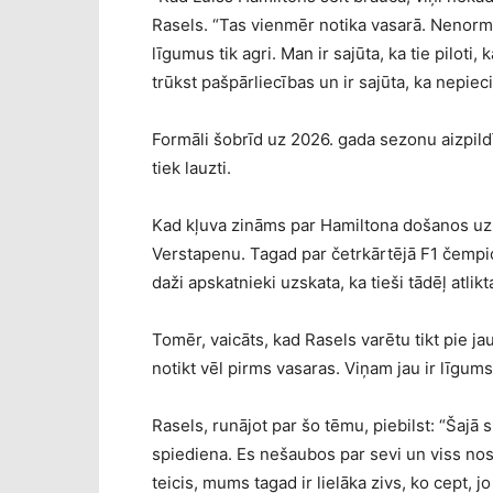
Rasels. “Tas vienmēr notika vasarā. Nenormālā 
līgumus tik agri. Man ir sajūta, ka tie piloti,
trūkst pašpārliecības un ir sajūta, ka nepiec
Formāli šobrīd uz 2026. gada sezonu aizpildīt
tiek lauzti.
Kad kļuva zināms par Hamiltona došanos uz “F
Verstapenu. Tagad par četrkārtējā F1 čempion
daži apskatnieki uzskata, ka tieši tādēļ atli
Tomēr, vaicāts, kad Rasels varētu tikt pie ja
notikt vēl pirms vasaras. Viņam jau ir līgum
Rasels, runājot par šo tēmu, piebilst: “Šaj
spiediena. Es nešaubos par sevi un viss nost
teicis, mums tagad ir lielāka zivs, ko cept, j