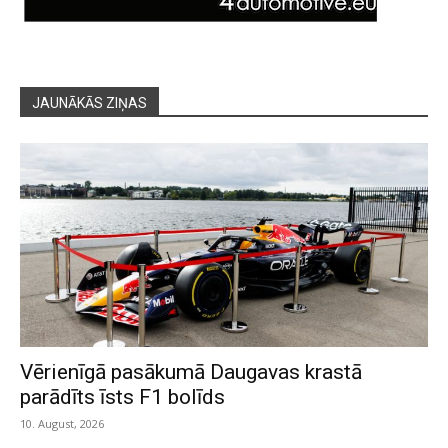
JAUNĀKĀS ZIŅAS
Vērienīgā pasākumā Daugavas krastā
parādīts īsts F1 bolīds
10. August, 2026