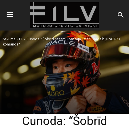
Sākums
F1
Cunoda: "Šobrīd neesmu pat tajā līmenī, kādā biju VCARB
komandā"
Cunoda: “Šobrīd