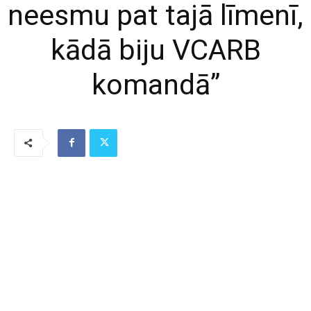
neesmu pat tajā līmenī,
kādā biju VCARB
komandā”