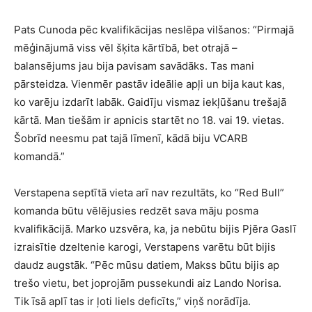
Pats Cunoda pēc kvalifikācijas neslēpa vilšanos: “Pirmajā
mēģinājumā viss vēl šķita kārtībā, bet otrajā –
balansējums jau bija pavisam savādāks. Tas mani
pārsteidza. Vienmēr pastāv ideālie apļi un bija kaut kas,
ko varēju izdarīt labāk. Gaidīju vismaz iekļūšanu trešajā
kārtā. Man tiešām ir apnicis startēt no 18. vai 19. vietas.
Šobrīd neesmu pat tajā līmenī, kādā biju VCARB
komandā.”
Verstapena septītā vieta arī nav rezultāts, ko “Red Bull”
komanda būtu vēlējusies redzēt sava māju posma
kvalifikācijā. Marko uzsvēra, ka, ja nebūtu bijis Pjēra Gaslī
izraisītie dzeltenie karogi, Verstapens varētu būt bijis
daudz augstāk. “Pēc mūsu datiem, Makss būtu bijis ap
trešo vietu, bet joprojām pussekundi aiz Lando Norisa.
Tik īsā aplī tas ir ļoti liels deficīts,” viņš norādīja.