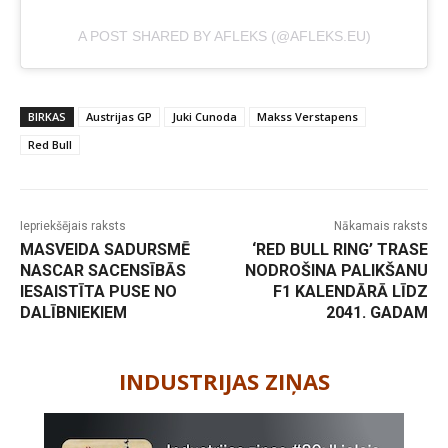
A POST SHARED BY AFLEKS (@AFLEKS.EU)
BIRKAS
Austrijas GP
Juki Cunoda
Makss Verstapens
Red Bull
Iepriekšējais raksts
Nākamais raksts
MASVEIDA SADURSMĒ
‘RED BULL RING’ TRASE
NASCAR SACENSĪBĀS
NODROŠINA PALIKŠANU
IESAISTĪTA PUSE NO
F1 KALENDĀRĀ LĪDZ
DALĪBNIEKIEM
2041. GADAM
-
INDUSTRIJAS ZIŅAS