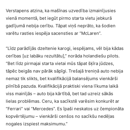
Verstapens atzina, ka mašīnas uzvedība izmainījusies
vienā momentā, bet iegūt pirmo starta vietu jebkurā
gadījumā nebija cerību. Tāpat viņš neprāto, ka šodien
varētu rasties iespēja sacensties ar “McLaren”.
“Līdz parādījās dzeltenie karogi, iespējams, vēl bija kādas
cerības [uz labāku rezultātu],” norāda holandiešu pilots.
“Bet līdz pirmajai starta vietai mūs tāpat šķīra jūdzes,
tāpēc beigās nav pārāk sāpīgi. Trešajā treniņā auto nebija
nemaz tik slikts, bet kvalifikācijā balansējums vienkārši
pilnībā pazuda. Kvalifikācijā praktiski viena līkuma laikā
viss mainījās – auto bija kārtībā, bet tad uzreiz sākās
lielas problēmas. Ceru, ka sacīkstē varēsim konkurēt ar
“Ferrari” vai “Mercedes”. Es īpaši neskatos uz čempionāta
kopvērtējumu – vienkārši cenšos no sacīkšu nedēļas
nogales izspiest maksimumu.”