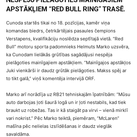
APSTĀKĻIEM “RED BULL RING” TRASĒ.
Cunoda startēs tikai no 18. pozīcijas, kamēr viņa
komandas biedrs, četrkārtējais pasaules čempions
Verstapens, kvalifikāciju noslēdza septītajā vietā. “Red
Bull” motoru sporta padomnieks Helmuts Marko uzsvēra,
ka Cunodam lielākās grūtības sagādājusi nespēja
pielāgoties mainīgajiem apstākļiem. “Mainīgajos apstākļos
Juki vienkārši ir daudz grūtāk pielāgoties. Makss spēj ar
to tikt galā,” viņš komentēja intervijā ORF.
Marko arī norādīja uz RB21 tehniskajām īpatnībām: “Mūsu
auto darbojas ļoti šaurā logā un ir ļoti nestabils, kad tiek
braukt uz robežas. Tas ir kā staigāt pa virvi – vienā mirklī
vari nokrist.” Pēc Marko teiktā, piemēram, “McLaren”
mašīna pēc nelielas izslīdēšanas ir daudz vieglāk
savaldāma.