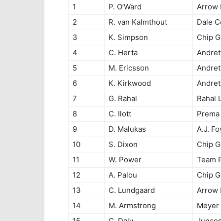
1
P. O’Ward
Arrow
2
R. van Kalmthout
Dale C
3
K. Simpson
Chip G
4
C. Herta
Andret
5
M. Ericsson
Andret
6
K. Kirkwood
Andret
7
G. Rahal
Rahal 
8
C. Ilott
Prema 
9
D. Malukas
A.J. Fo
10
S. Dixon
Chip G
11
W. Power
Team 
12
A. Palou
Chip G
13
C. Lundgaard
Arrow
14
M. Armstrong
Meyer 
15
C. Daly
Juncos