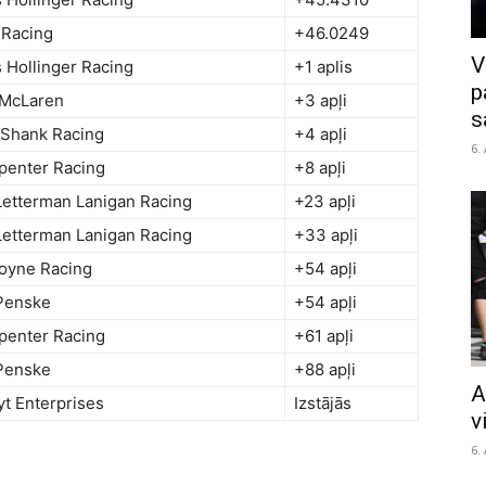
Racing
+46.0249
V
 Hollinger Racing
+1 aplis
p
 McLaren
+3 apļi
s
Shank Racing
+4 apļi
6.
penter Racing
+8 apļi
Letterman Lanigan Racing
+23 apļi
Letterman Lanigan Racing
+33 apļi
oyne Racing
+54 apļi
Penske
+54 apļi
penter Racing
+61 apļi
Penske
+88 apļi
A
yt Enterprises
Izstājās
v
6.