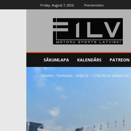
Friday, August 7, 2026
Pievienoties
SĀKUMLAPA
KALENDĀRS
PATREON
Sākums
Formulas
IndyCar
O'Vards ar veiksmi un l