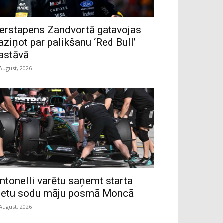
erstapens Zandvortā gatavojas
aziņot par palikšanu ‘Red Bull’
astāvā
 August, 2026
ntonelli varētu saņemt starta
ietu sodu māju posmā Moncā
 August, 2026