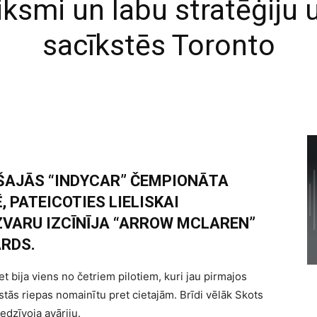
iksmi un labu stratēģiju u
sacīkstēs Toronto
ŠAJĀS “INDYCAR” ČEMPIONĀTA
 PATEICOTIES LIELISKAI
UZVARU IZCĪNĪJA “ARROW MCLAREN”
ARDS.
et bija viens no četriem pilotiem, kuri jau pirmajos
stās riepas nomainītu pret cietajām. Brīdi vēlāk Skots
edzīvoja avāriju.