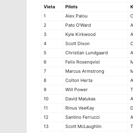
Vieta
Pilots
1
Alex Palou
C
2
Pato O’Ward
A
3
Kyle Kirkwood
A
4
Scott Dixon
C
5
Christian Lundgaard
A
6
Felix Rosenqvist
M
7
Marcus Armstrong
M
8
Colton Herta
A
9
Will Power
T
10
David Malukas
A
11
Rinus VeeKay
D
12
Santino Ferrucci
A
13
Scott McLaughlin
T