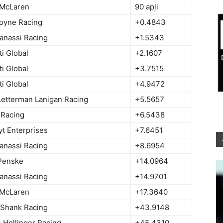
 McLaren
90 apļi
oyne Racing
+0.4843
anassi Racing
+1.5343
ti Global
+2.1607
ti Global
+3.7515
ti Global
+4.9472
Letterman Lanigan Racing
+5.5657
Racing
+6.5438
yt Enterprises
+7.6451
anassi Racing
+8.6954
Penske
+14.0964
anassi Racing
+14.9701
 McLaren
+17.3640
Shank Racing
+43.9148
 Hollinger Racing
+45.4310