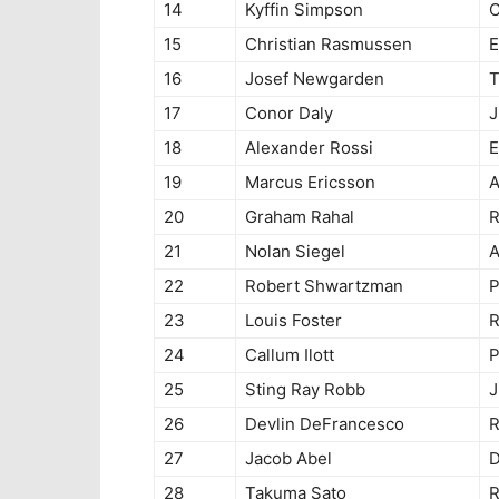
14
Kyffin Simpson
C
15
Christian Rasmussen
E
16
Josef Newgarden
T
17
Conor Daly
J
18
Alexander Rossi
E
19
Marcus Ericsson
A
20
Graham Rahal
R
21
Nolan Siegel
A
22
Robert Shwartzman
P
23
Louis Foster
R
24
Callum Ilott
P
25
Sting Ray Robb
J
26
Devlin DeFrancesco
R
27
Jacob Abel
D
28
Takuma Sato
R