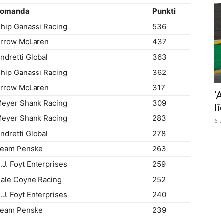
Komanda
Punkti
hip Ganassi Racing
536
rrow McLaren
437
ndretti Global
363
hip Ganassi Racing
362
rrow McLaren
317
‘
eyer Shank Racing
309
l
eyer Shank Racing
283
6.
ndretti Global
278
eam Penske
263
.J. Foyt Enterprises
259
ale Coyne Racing
252
.J. Foyt Enterprises
240
eam Penske
239