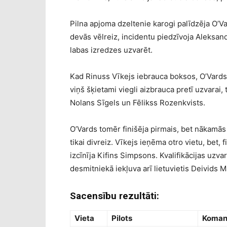
Pilna apjoma dzeltenie karogi palīdzēja O’Va
devās vēlreiz, incidentu piedzīvoja Aleksan
labas izredzes uzvarēt.
Kad Rinuss Vīkejs iebrauca boksos, O’Vards p
viņš šķietami viegli aizbrauca pretī uzvarai, 
Nolans Sīgels un Fēlikss Rozenkvists.
O’Vards tomēr finišēja pirmais, bet nākamās
tikai divreiz. Vīkejs ieņēma otro vietu, bet, 
izcīnīja Kifins Simpsons. Kvalifikācijas uzva
desmitniekā iekļuva arī lietuvietis Deivids 
Sacensību rezultāti:
Vieta
Pilots
Koma