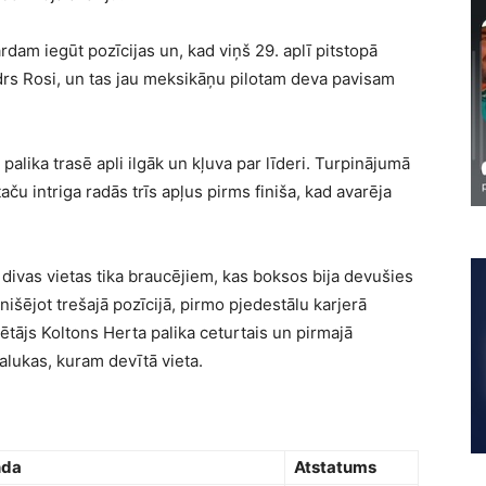
rdam iegūt pozīcijas un, kad viņš 29. aplī pitstopā
drs Rosi, un tas jau meksikāņu pilotam deva pavisam
alika trasē apli ilgāk un kļuva par līderi. Turpinājumā
taču intriga radās trīs apļus pirms finiša, kad avarēja
 divas vietas tika braucējiem, kas boksos bija devušies
finišējot trešajā pozīcijā, pirmo pjedestālu karjerā
rētājs Koltons Herta palika ceturtais un pirmajā
Malukas, kuram devītā vieta.
nda
Atstatums