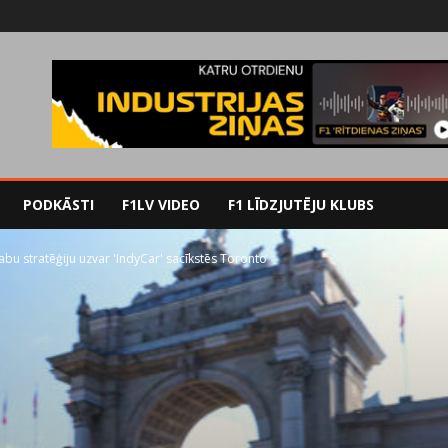
PODKĀSTI
F1LV VIDEO
F1 LĪDZJUTĒJU KLUBS
abu stratēģiju uzvar 'IndyCar' sacīkstēs Toronto