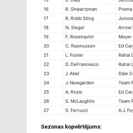
16
R. Shwartzman
Prema 
17
R. Robb Sting
Juncos
18
N. Siegel
Arrow
19
F. Rosenqvist
Meyer 
20
C. Rasmussen
Ed Car
21
L. Foster
Rahal 
22
D. DeFrancesco
Rahal 
23
J. Abel
Dale C
24
J. Newgarden
Team 
25
A. Rossi
Ed Car
26
S. McLaughlin
Team 
27
S. Ferrucci
A.J. Fo
Sezonas kopvērtējums: