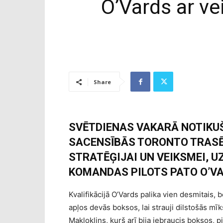
O’Vards ar ve
Share
SVĒTDIENAS VAKARĀ NOTIKU
SACENSĪBĀS TORONTO TRASĒ,
STRATĒĢIJAI UN VEIKSMEI, 
KOMANDAS PILOTS PATO O’V
Kvalifikācijā O’Vards palika vien desmitais, b
apļos devās boksos, lai strauji dilstošās mīk
Makloklins, kurš arī bija iebraucis boksos, pi