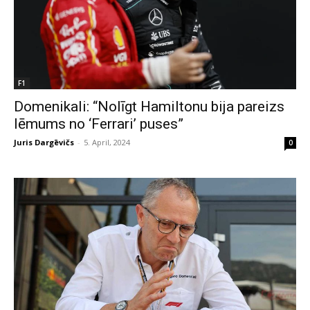
F1
Domenikali: “Nolīgt Hamiltonu bija pareizs
lēmums no ‘Ferrari’ puses”
Juris Dargēvičs
-
5. April, 2024
0