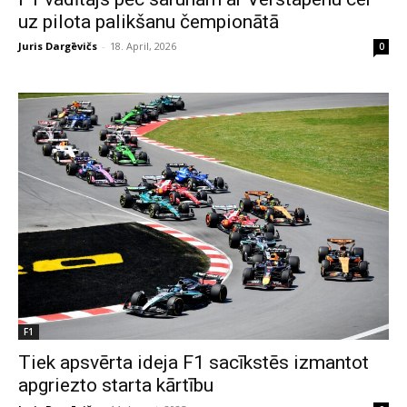
uz pilota palikšanu čempionātā
Juris Dargēvičs
-
18. April, 2026
0
F1
Tiek apsvērta ideja F1 sacīkstēs izmantot
apgriezto starta kārtību