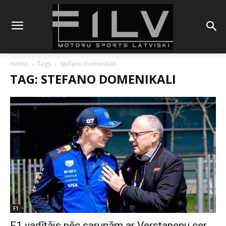
Home
Tags
Stefano Domenikali
TAG: STEFANO DOMENIKALI
F1
F1 vadītājs pēc sarunām ar Verstapenu cer