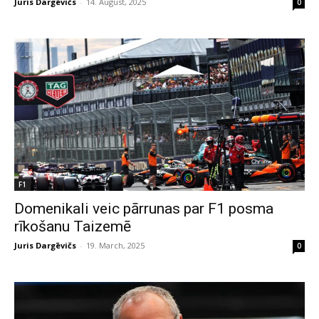
Juris Dargēvičs
-
14. August, 2025
0
F1
Domenikali veic pārrunas par F1 posma
rīkošanu Taizemē
Juris Dargēvičs
-
19. March, 2025
0