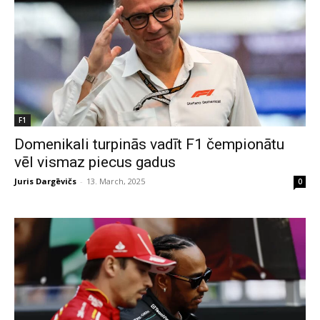
F1
Domenikali turpinās vadīt F1 čempionātu
vēl vismaz piecus gadus
Juris Dargēvičs
-
13. March, 2025
0