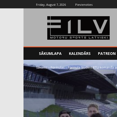
Friday, August 7, 2026
Pievienoties
SĀKUMLAPA
KALENDĀRS
PATREON
Sākums
Formulas
Formula Student RTU komanda aic