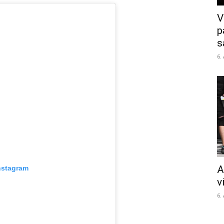
V
p
s
6.
A
nstagram
v
6.