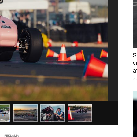
S
v
a
7.
REKLĀMA