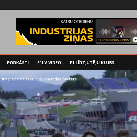
PODKĀSTI
F1LV VIDEO
F1 LĪDZJUTĒJU KLUBS
ina pievienoties jaunus komandas locekļus!