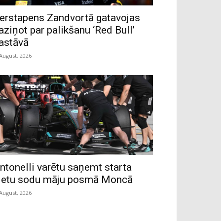
erstapens Zandvortā gatavojas
aziņot par palikšanu ‘Red Bull’
astāvā
 August, 2026
ntonelli varētu saņemt starta
ietu sodu māju posmā Moncā
 August, 2026