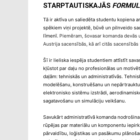
STARPTAUTISKAJĀS
FORMUL
Tā ir aktīva un saliedēta studentu kopiena
spēkiem viņi projektē, būvē un pilnveido sac
līmenī.
Piemēram, šovasar komanda devās uz 
Austrija sacensībās, kā arī citās sacensībās 
Šī ir lieliska iespēja studentiem attīstīt sa
kļūstot par daļu no profesionālas un moti
daļām: tehniskās un administratīvās. Tehnis
modelēšanu, konstruēšanu un nepārtrauktu 
elektronisko sistēmu izstrādi, aerodinamis
sagatavošanu un simulāciju veikšanu.
Savukārt administratīvā komanda nodrošina 
rūpējas par materiālu un komponentu iepir
pārvaldību, loģistikas un pasākumu plānoša