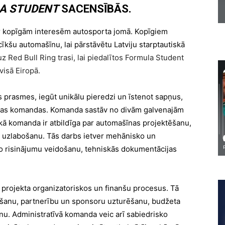
A STUDENT
SACENSĪBĀS.
 ar kopīgām interesēm autosporta jomā. Kopīgiem
īkšu automašīnu, lai pārstāvētu Latviju starptautiskā
Red Bull Ring trasi, lai piedalītos Formula Student
visā Eiropā.
vas prasmes, iegūt unikālu pieredzi un īstenot sapņus,
vētas komandas. Komanda sastāv no divām galvenajām
kā komanda ir atbildīga par automašīnas projektēšanu,
uzlabošanu. Tās darbs ietver mehānisko un
ko risinājumu veidošanu, tehniskās dokumentācijas
projekta organizatoriskos un finanšu procesus. Tā
kšanu, partnerību un sponsoru uzturēšanu, budžeta
nu. Administratīvā komanda veic arī sabiedrisko