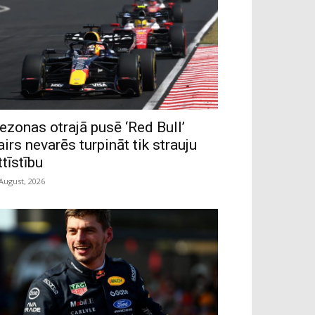
ezonas otrajā pusē ‘Red Bull’
airs nevarēs turpināt tik strauju
ttīstību
 August, 2026