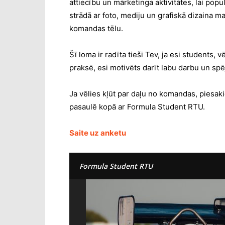
attiecību un mārketinga aktivitātes, lai popu
strādā ar foto, mediju un grafiskā dizaina m
komandas tēlu.
Šī loma ir radīta tieši Tev, ja esi students, 
praksē, esi motivēts darīt labu darbu un sp
Ja vēlies kļūt par daļu no komandas, piesak
pasaulē kopā ar Formula Student RTU.
Saite uz anketu
Formula Student RTU