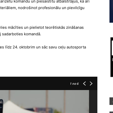
larizētu komandu un piesaistītu atbalstītājus, kā arī
ateriāliem, nodrošinot profesionālu un pievilcīgu
vēlies mācīties un pielietot teorētiskās zināšanas
ēj sadarboties komandā.
ies līdz 24. oktobrim un sāc savu ceļu autosporta
1
no 6