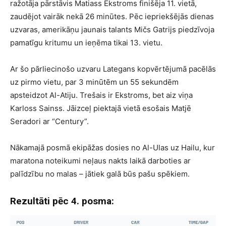
ražotāja pārstāvis Matiass Ekstroms finišēja 11. vietā,
zaudējot vairāk nekā 26 minūtes. Pēc iepriekšējās dienas
uzvaras, amerikāņu jaunais talants Mičs Gatrijs piedzīvoja
pamatīgu kritumu un ieņēma tikai 13. vietu.
Ar šo pārliecinošo uzvaru Lategans kopvērtējumā pacēlās
uz pirmo vietu, par 3 minūtēm un 55 sekundēm
apsteidzot Al-Atiju. Trešais ir Ekstroms, bet aiz viņa
Karloss Sainss. Jāizceļ piektajā vietā esošais Matjē
Seradori ar “Century”.
Nākamajā posmā ekipāžas dosies no Al-Ulas uz Hailu, kur
maratona noteikumi neļaus nakts laikā darboties ar
palīdzību no malas – jātiek galā būs pašu spēkiem.
Rezultāti pēc 4. posma: