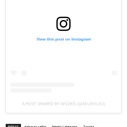
View this post on Instagram
A POST SHARED BY AFLEKS (@AFLEKS.EU)
BIRKAS
dakaras rallijs
Henks Lategans
Toyota