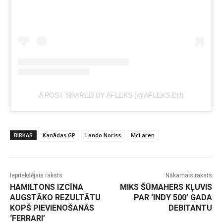
A POST SHARED BY AFLEKS (@AFLEKS.EU)
BIRKAS
Kanādas GP
Lando Noriss
McLaren
Iepriekšējais raksts
Nākamais raksts
HAMILTONS IZCĪNA
MIKS ŠŪMAHERS KĻUVIS
AUGSTĀKO REZULTĀTU
PAR ‘INDY 500’ GADA
KOPŠ PIEVIENOŠANĀS
DEBITANTU
‘FERRARI’