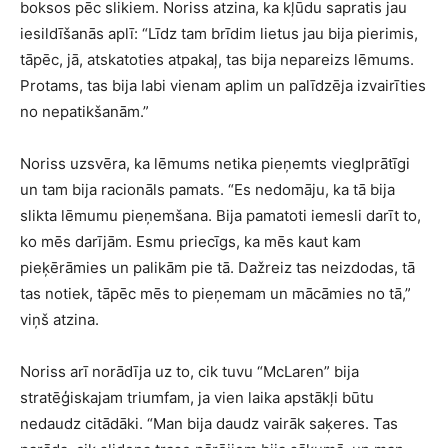
boksos pēc slikiem. Noriss atzina, ka kļūdu sapratis jau
iesildīšanās aplī: “Līdz tam brīdim lietus jau bija pierimis,
tāpēc, jā, atskatoties atpakaļ, tas bija nepareizs lēmums.
Protams, tas bija labi vienam aplim un palīdzēja izvairīties
no nepatikšanām.”
Noriss uzsvēra, ka lēmums netika pieņemts vieglprātīgi
un tam bija racionāls pamats. “Es nedomāju, ka tā bija
slikta lēmumu pieņemšana. Bija pamatoti iemesli darīt to,
ko mēs darījām. Esmu priecīgs, ka mēs kaut kam
pieķērāmies un palikām pie tā. Dažreiz tas neizdodas, tā
tas notiek, tāpēc mēs to pieņemam un mācāmies no tā,”
viņš atzina.
Noriss arī norādīja uz to, cik tuvu “McLaren” bija
stratēģiskajam triumfam, ja vien laika apstākļi būtu
nedaudz citādāki. “Man bija daudz vairāk saķeres. Tas