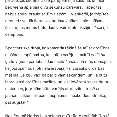
parāda, cik slidena trase pārējiem bija sākumā, un man
pēc viena apļa bija divu sekunžu pārsvars. Tāpēc tas
nebija stulbi braukt ar šīm riepām… Vienkārši, ja trāpītos
nedaudz vairāk lietus vai nedaudz sīkas smidzināšanas
šur tur, tas mums būtu daudz vairāk atmaksājies,” sacīja
čempions.
Sportists skaidroja, ka komanda rēķinājās arī ar drošības
mašīnas iespējamību, kas būtu varējusi mainīt sacīkšu
gaitu viņiem par labu: “Jau iesildīšanās aplī mēs domājām,
ka joprojām būs ļoti liela iespēja, ka izbrauks drošības
mašīna. Es biju vadībā par divām sekundēm, un, ja būtu
izbraukusi drošības mašīna, un visi ievērotu savas delta
distances, joprojām būtu varējis atgriezties trasē ar
jaunām slikiem riepām, iespējams, labāko desmitniekā,
pat augstāk.”
Noslēgumā Noriss bija spiests atzīt rūgto realitāti: “No tā