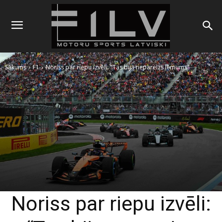
Sākums
F1
Noriss par riepu izvēli: "Tas bija nepareizs lēmums"
Noriss par riepu izvēli: