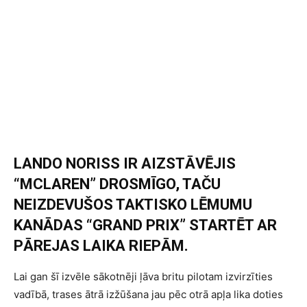
LANDO NORISS IR AIZSTĀVĒJIS
“MCLAREN” DROSMĪGO, TAČU
NEIZDEVUŠOS TAKTISKO LĒMUMU
KANĀDAS “GRAND PRIX” STARTĒT AR
PĀREJAS LAIKA RIEPĀM.
Lai gan šī izvēle sākotnēji ļāva britu pilotam izvirzīties
vadībā, trases ātrā izžūšana jau pēc otrā apļa lika doties