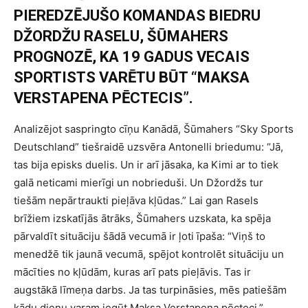
PIEREDZĒJUŠO KOMANDAS BIEDRU
DŽORDŽU RASELU, ŠŪMAHERS
PROGNOZĒ, KA 19 GADUS VECAIS
SPORTISTS VARĒTU BŪT “MAKSA
VERSTAPENA PĒCTECIS”.
Analizējot saspringto cīņu Kanādā, Šūmahers “Sky Sports
Deutschland” tiešraidē uzsvēra Antonelli briedumu: “Jā,
tas bija episks duelis. Un ir arī jāsaka, ka Kimi ar to tiek
galā neticami mierīgi un nobrieduši. Un Džordžs tur
tiešām nepārtraukti pieļāva kļūdas.” Lai gan Rasels
brīžiem izskatījās ātrāks, Šūmahers uzskata, ka spēja
pārvaldīt situāciju šādā vecumā ir ļoti īpaša: “Viņš to
menedžē tik jaunā vecumā, spējot kontrolēt situāciju un
mācīties no kļūdām, kuras arī pats pieļāvis. Tas ir
augstākā līmeņa darbs. Ja tas turpināsies, mēs patiešām
kādu dienu varam iegūt Maksa Verstapena pēcteci.”