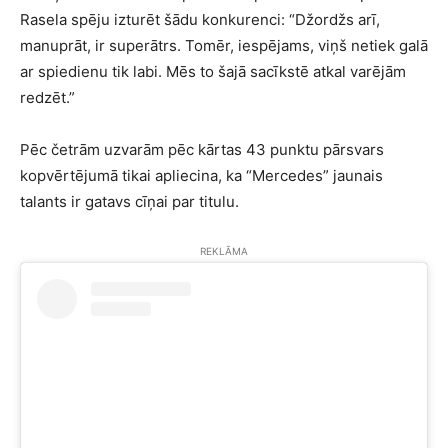
Rasela spēju izturēt šādu konkurenci: “Džordžs arī,
manuprāt, ir superātrs. Tomēr, iespējams, viņš netiek galā
ar spiedienu tik labi. Mēs to šajā sacīkstē atkal varējām
redzēt.”
Pēc četrām uzvarām pēc kārtas 43 punktu pārsvars
kopvērtējumā tikai apliecina, ka “Mercedes” jaunais
talants ir gatavs cīņai par titulu.
REKLĀMA