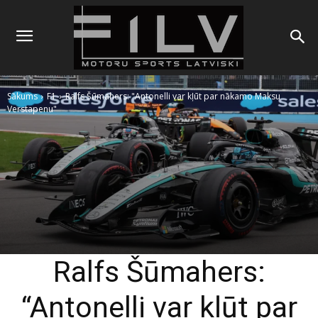
Sākums
F1
Ralfs Šūmahers: "Antonelli var kļūt par nākamo Maksu
Verstapenu"
Ralfs Šūmahers:
“Antonelli var kļūt par