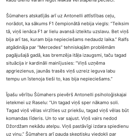
Šūmahers atskatījās arī uz Antonelli attīstības ceļu,
norādot, ka sākums F1 čempionātā nebija viegls: “Teiksim
tā, viņš ienāca F1 ar lielu avansā izteiktu uzslavu. Bet viņš
bija arī tas, kuram bija nepieciešams nedaudz laika.” Ralfs
atgādināja par “Mercedes” tehniskajām problēmām
pagājušajā gadā, kas bremzēja itāļa izaugsmi, taču tagad
situācija ir kardināli mainījusies: “Viņš uzņēma
apgriezienus, jaunās trasēs viņš uzreiz ieguva labu
tempu un īstenoja tieši to, kas bija nepieciešams.”
Īpašu vērību Šūmahers pievērš Antonelli psiholoģiskajai
ietekmei uz Raselu: “Un tagad viņš sper nākamo soli.
Tagad viņš vēlas virzīties uz priekšu, tagad viņš vēlas būt
komandas līderis. Un to var sajust. Viņš vairs nedod
Džordžam nekādu atelpu. Viņš pastāvīgi izdara spiedienu
uz viņu.” Šūmahers arī pauda skeptisku viedokli par