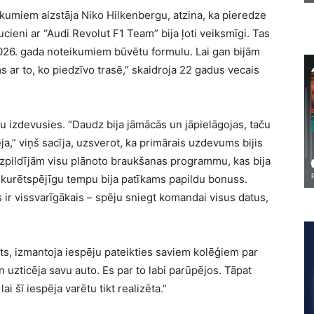
kumiem aizstāja Niko Hilkenbergu, atzina, ka pieredze
cieni ar “Audi Revolut F1 Team” bija ļoti veiksmīgi. Tas
026. gada noteikumiem būvētu formulu. Lai gan bijām
 ar to, ko piedzīvo trasē,” skaidroja 22 gadus vecais
aču izdevusies. “Daudz bija jāmācās un jāpielāgojas, taču
ēja,” viņš sacīja, uzsverot, ka primārais uzdevums bijis
izpildījām visu plānoto braukšanas programmu, kas bija
nkurētspējīgu tempu bija patīkams papildu bonuss.
ir vissvarīgākais – spēju sniegt komandai visus datus,
lots, izmantoja iespēju pateikties saviem kolēģiem par
n uzticēja savu auto. Es par to labi parūpējos. Tāpat
ai šī iespēja varētu tikt realizēta.”