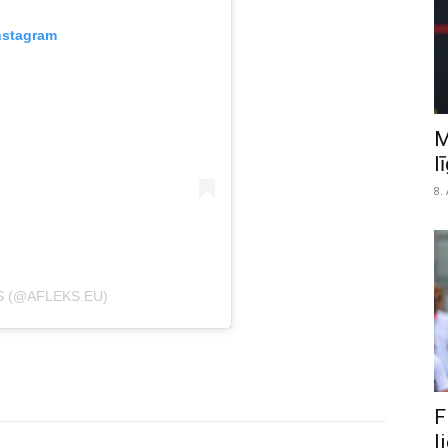
nstagram
M
l
8.
S (@AFLEKS.EU)
F
l