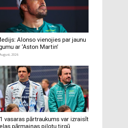
edijs: Alonso vienojies par jaunu
īgumu ar ‘Aston Martin’
 August, 2026
1 vasaras pārtraukums var izraisīt
ielas pārmaiņas pilotu tirgū