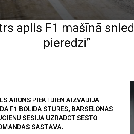
trs aplis F1 mašīnā sni
pieredzi”
S ARONS PIEKTDIEN AIZVADĪJA
ADA F1 BOLĪDA STŪRES, BARSELONAS
CIENU SESIJĀ UZRĀDOT SESTO
 KOMANDAS SASTĀVĀ.