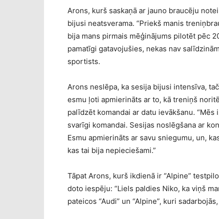
Arons, kurš saskaņā ar jauno braucēju notei
bijusi neatsverama. “Priekš manis treniņbrau
bija mans pirmais mēģinājums pilotēt pēc 2
pamatīgi gatavojušies, nekas nav salīdzināms
sportists.
Arons neslēpa, ka sesija bijusi intensīva, t
esmu ļoti apmierināts ar to, kā treniņš norit
palīdzēt komandai ar datu ievākšanu. “Mēs 
svarīgi komandai. Sesijas noslēgšana ar ko
Esmu apmierināts ar savu sniegumu, un, kas 
kas tai bija nepieciešami.”
Tāpat Arons, kurš ikdienā ir “Alpine” testpi
doto iespēju: “Liels paldies Niko, ka viņš ma
pateicos “Audi” un “Alpine”, kuri sadarbojās, l