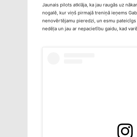
Jaunais pilots atklāja, ka jau raugās uz nāk
nogalē, kur viņš pirmajā treniņā ieņems Gabr
nenovērtējamu pieredzi, un esmu pateicīgs par
nedēļa un jau ar nepacietību gaidu, kad varēš