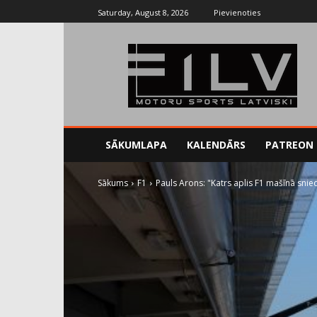
Saturday, August 8, 2026
Pievienoties
SĀKUMLAPA
KALENDĀRS
PATREON
Sākums
F1
Pauls Arons: "Katrs aplis F1 mašīnā sni