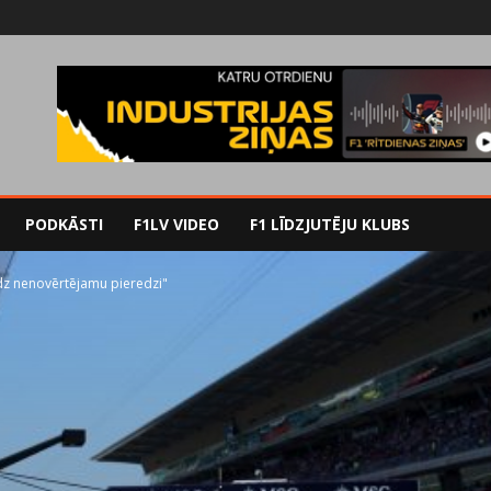
PODKĀSTI
F1LV VIDEO
F1 LĪDZJUTĒJU KLUBS
edz nenovērtējamu pieredzi"