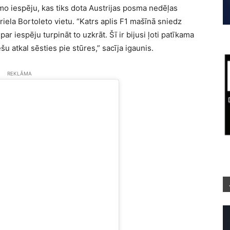
amo iespēju, kas tiks dota Austrijas posma nedēļas
iela Bortoleto vietu. “Katrs aplis F1 mašīnā sniedz
 iespēju turpināt to uzkrāt. Šī ir bijusi ļoti patīkama
u atkal sēsties pie stūres,” sacīja igaunis.
REKLĀMA