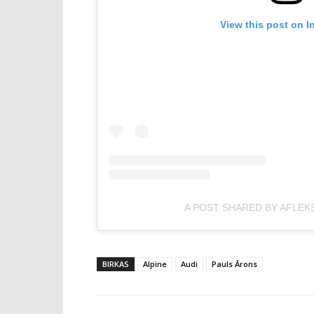
View this post on I
A POST SHARED BY AFLEK
BIRKAS
Alpine
Audi
Pauls Ārons