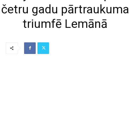
četru gadu pārtraukuma
triumfē Lemānā