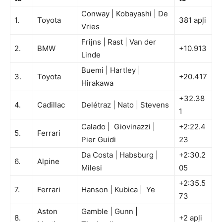
Conway | Kobayashi | De
1.
Toyota
381 apļi
Vries
Frijns | Rast | Van der
2.
BMW
+10.913
Linde
Buemi | Hartley |
3.
Toyota
+20.417
Hirakawa
+32.38
4.
Cadillac
Delétraz | Nato | Stevens
1
Calado | Giovinazzi |
+2:22.4
5.
Ferrari
Pier Guidi
23
Da Costa | Habsburg |
+2:30.2
6.
Alpine
Milesi
05
+2:35.5
7.
Ferrari
Hanson | Kubica | Ye
73
Aston
Gamble | Gunn |
8.
+2 apļi