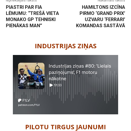
Iepriekšējais raksts
Nākamais raksts
PIASTRI PAR FIA
HAMILTONS IZCĪNA
LĒMUMU: “TREŠĀ VIETA
PIRMO ‘GRAND PRIX’
MONAKO GP TEHNISKI
UZVARU ‘FERRARI’
PIENĀKAS MAN”
KOMANDAS SASTĀVĀ
-
INDUSTRIJAS ZIŅAS
PILOTU TIRGUS JAUNUMI