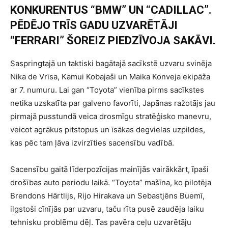
KONKURENTUS “BMW” UN “CADILLAC”.
PĒDĒJO TRĪS GADU UZVARĒTĀJI
“FERRARI” ŠOREIZ PIEDZĪVOJA SAKĀVI.
Saspringtajā un taktiski bagātajā sacīkstē uzvaru svinēja
Nika de Vrīsa, Kamui Kobajaši un Maika Konveja ekipāža
ar 7. numuru. Lai gan “Toyota” vienība pirms sacīkstes
netika uzskatīta par galveno favorīti, Japānas ražotājs jau
pirmajā pusstundā veica drosmīgu stratēģisko manevru,
veicot agrākus pitstopus un īsākas degvielas uzpildes,
kas pēc tam ļāva izvirzīties sacensību vadībā.
Sacensību gaitā līderpozīcijas mainījās vairākkārt, īpaši
drošības auto periodu laikā. “Toyota” mašīna, ko pilotēja
Brendons Hārtlijs, Rijo Hirakava un Sebastjēns Buemī,
ilgstoši cīnījās par uzvaru, taču rīta pusē zaudēja laiku
tehnisku problēmu dēļ. Tas pavēra ceļu uzvarētāju