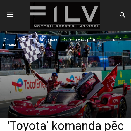
Sākums
WEC
'Toyota' komanda pēc četru gadu pārtraukuma triumfē
Lemānā
‘Toyota’ komanda pēc