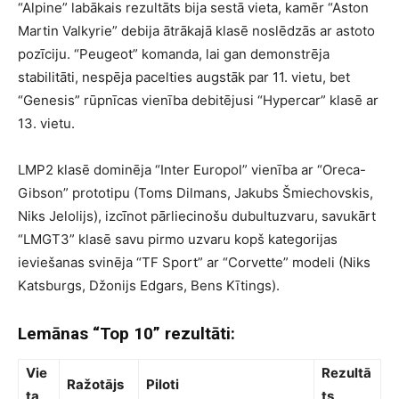
“Alpine” labākais rezultāts bija sestā vieta, kamēr “Aston
Martin Valkyrie” debija ātrākajā klasē noslēdzās ar astoto
pozīciju. “Peugeot” komanda, lai gan demonstrēja
stabilitāti, nespēja pacelties augstāk par 11. vietu, bet
“Genesis” rūpnīcas vienība debitējusi “Hypercar” klasē ar
13. vietu.
LMP2 klasē dominēja “Inter Europol” vienība ar “Oreca-
Gibson” prototipu (Toms Dilmans, Jakubs Šmiechovskis,
Niks Jelolijs), izcīnot pārliecinošu dubultuzvaru, savukārt
“LMGT3” klasē savu pirmo uzvaru kopš kategorijas
ieviešanas svinēja “TF Sport” ar “Corvette” modeli (Niks
Katsburgs, Džonijs Edgars, Bens Kītings).
Lemānas “Top 10” rezultāti:
Vie
Rezultā
Ražotājs
Piloti
ta
ts