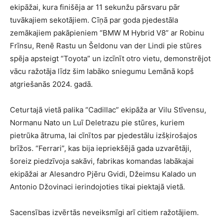
ekipāžai, kura finišēja ar 11 sekunžu pārsvaru pār
tuvākajiem sekotājiem. Cīņā par goda pjedestāla
zemākajiem pakāpieniem “BMW M Hybrid V8” ar Robinu
Frīnsu, Renē Rastu un Šeldonu van der Lindi pie stūres
spēja apsteigt “Toyota” un izcīnīt otro vietu, demonstrējot
vācu ražotāja līdz šim labāko sniegumu Lemānā kopš
atgriešanās 2024. gadā.
Ceturtajā vietā palika “Cadillac” ekipāža ar Vilu Stīvensu,
Normanu Nato un Luī Deletrazu pie stūres, kuriem
pietrūka ātruma, lai cīnītos par pjedestālu izšķirošajos
brīžos. “Ferrari”, kas bija iepriekšējā gada uzvarētāji,
šoreiz piedzīvoja sakāvi, fabrikas komandas labākajai
ekipāžai ar Alesandro Pjēru Gvidi, Džeimsu Kalado un
Antonio Džovinaci ierindojoties tikai piektajā vietā.
Sacensības izvērtās neveiksmīgi arī citiem ražotājiem.