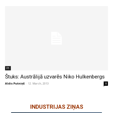
F1
Štuks: Austrālijā uzvarēs Niko Hulkenbergs
Aldis Putniņš
-
12. March, 2013
0
INDUSTRIJAS ZIŅAS