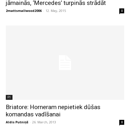
jāmainās, ‘Mercedes’ turpinās strādāt
2mattsmallwood2006
-
12. May, 2015
0
F1
Briatore: Horneram nepietiek dūšas
komandas vadīšanai
Aldis Putniņš
-
26. March, 2013
0