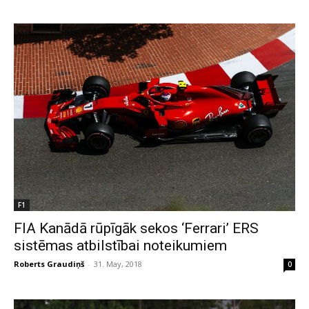
F1
FIA Kanādā rūpīgāk sekos ‘Ferrari’ ERS
sistēmas atbilstībai noteikumiem
Roberts Graudiņš
-
31. May, 2018
0