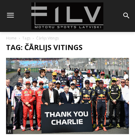
Home
Tags
Čārlijs Vitings
TAG: ČĀRLIJS VITINGS
F1