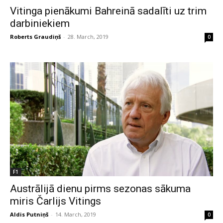
Vitinga pienākumi Bahreinā sadalīti uz trim
darbiniekiem
Roberts Graudiņš
-
28. March, 2019
0
F1
Austrālijā dienu pirms sezonas sākuma
miris Čarlijs Vitings
Aldis Putniņš
-
14. March, 2019
0