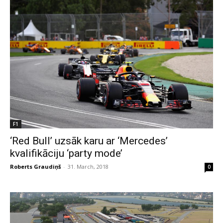
F1
‘Red Bull’ uzsāk karu ar ‘Mercedes’
kvalifikāciju ‘party mode’
Roberts Graudiņš
-
31. March, 2018
0