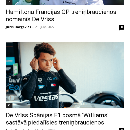
F1
Hamiltonu Francijas GP treniņbraucienos
nomainīs De Vrīss
Juris Dargēvičs
-
21. July, 2022
0
F1
De Vrīss Spānijas F1 posmā ‘Williams’
sastāvā piedalīsies treniņbraucienos