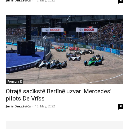
Juris Dargēvičs
-
16. May, 2022
0
Formula E
Otrajā sacīkstē Berlīnē uzvar ‘Mercedes’
pilots De Vrīss
Juris Dargēvičs
-
16. May, 2022
0