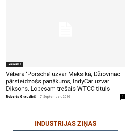
Formulas
Vēbera ‘Porsche’ uzvar Meksikā, Džiovinaci
pārsteidzošs panākums, IndyCar uzvar
Diksons, Lopesam trešais WTCC tituls
Roberts Graudiņš
-
7. September, 2016
1
INDUSTRIJAS ZIŅAS