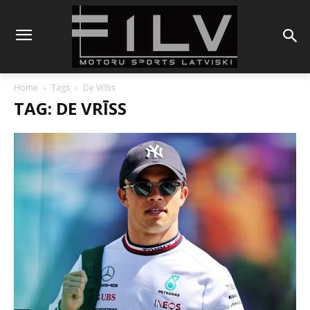
Home
Tags
De Vrīss
TAG: DE VRĪSS