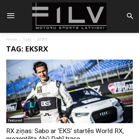
Home
Tags
EKSRX
TAG: EKSRX
Featured
RX ziņas: Sabo ar ‘EKS’ startēs World RX,
prezentēta Abū Dabī trase