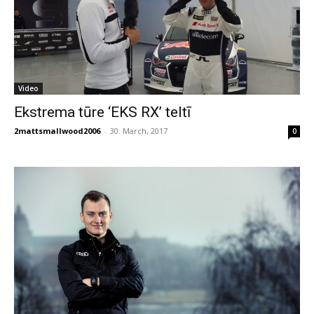
Video
Ekstrema tūre ‘EKS RX’ teltī
2mattsmallwood2006
-
30. March, 2017
0