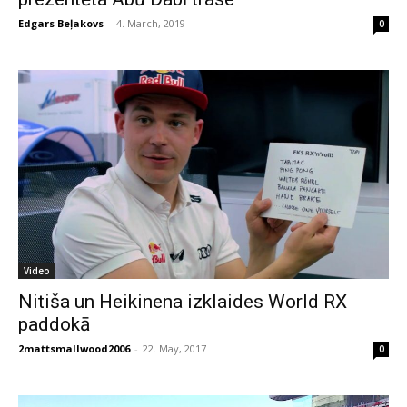
Edgars Beļakovs
-
4. March, 2019
0
Video
Nitiša un Heikinena izklaides World RX
paddokā
2mattsmallwood2006
-
22. May, 2017
0