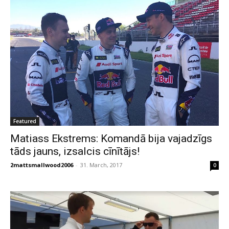
Featured
Matiass Ekstrems: Komandā bija vajadzīgs
tāds jauns, izsalcis cīnītājs!
2mattsmallwood2006
-
31. March, 2017
0