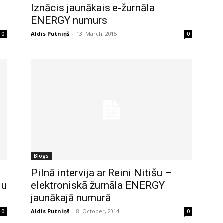
Iznācis jaunākais e-žurnāla
ENERGY numurs
Aldis Putniņš
-
13. March, 2015
0
0
Blogs
Pilnā intervija ar Reini Nitišu –
ju
elektroniskā žurnāla ENERGY
jaunākajā numurā
Aldis Putniņš
-
8. October, 2014
0
0