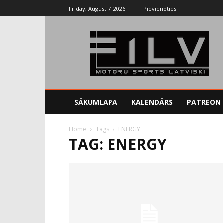
Friday, August 7, 2026
Pievienoties
SĀKUMLAPA
KALENDĀRS
PATREON
Home
Tags
ENERGY
TAG: ENERGY