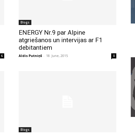
Blogs
ENERGY Nr.9 par Alpine
atgriešanos un intervijas ar F1
debitantiem
Aldis Putniņš
-
18. June, 2015
6
0
Blogs