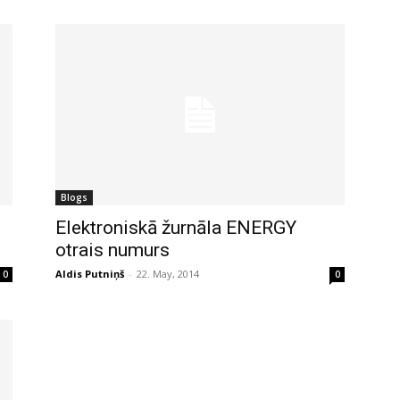
Blogs
Elektroniskā žurnāla ENERGY
otrais numurs
Aldis Putniņš
-
22. May, 2014
0
0