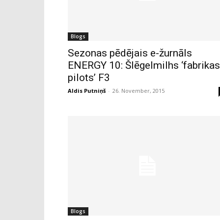
Blogs
Sezonas pēdējais e-žurnāls
ENERGY 10: Šlēgelmilhs ‘fabrikas
pilots’ F3
Aldis Putniņš
-
26. November, 2015
Blogs