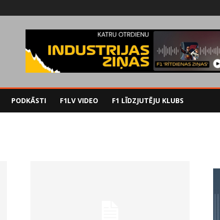
PODKĀSTI
F1LV VIDEO
F1 LĪDZJUTĒJU KLUBS