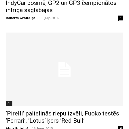
IndyCar posmā, GP2 un GP3 čempionātos
intriga saglabājas
Roberts Graudiņš
-
11. July, 2016
1
F1
‘Pirelli’ palielinās riepu izvēli, Fuoko testēs
‘Ferrari’, ‘Lotus’ ķers ‘Red Bull’
Aldis Putniņš
-
16. June, 2015
0