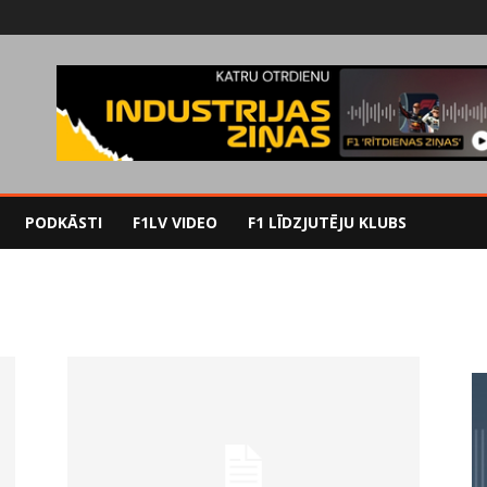
PODKĀSTI
F1LV VIDEO
F1 LĪDZJUTĒJU KLUBS