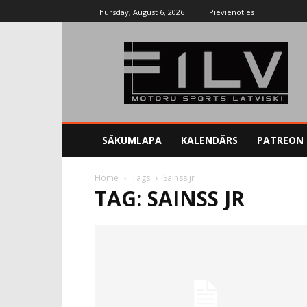
Thursday, August 6, 2026
Pievienoties
SĀKUMLAPA
KALENDĀRS
PATREON
Home
Tags
Sainss jr
TAG: SAINSS JR