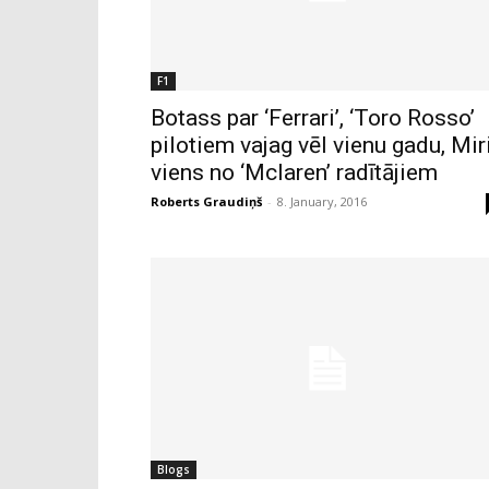
F1
Botass par ‘Ferrari’, ‘Toro Rosso’
pilotiem vajag vēl vienu gadu, Mir
viens no ‘Mclaren’ radītājiem
Roberts Graudiņš
-
8. January, 2016
Blogs