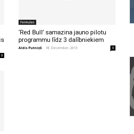
Formulas
‘Red Bull’ samazina jauno pilotu
is
programmu līdz 3 dalībniekiem
Aldis Putniņš
-
18. December, 2013
0
0