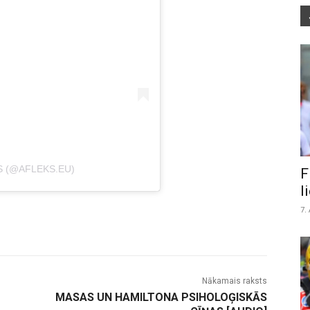
S (@AFLEKS.EU)
F
l
7.
Nākamais raksts
MASAS UN HAMILTONA PSIHOLOĢISKĀS