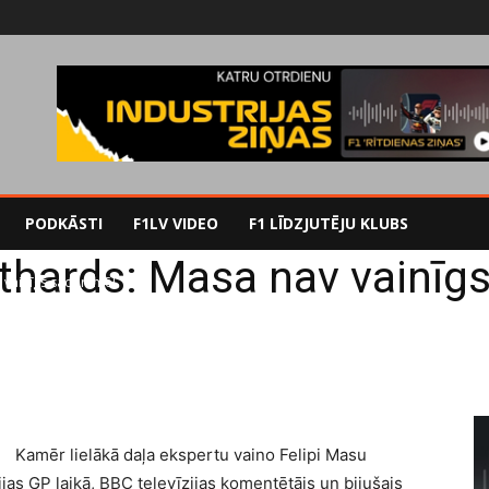
PODKĀSTI
F1LV VIDEO
F1 LĪDZJUTĒJU KLUBS
lthards: Masa nav vainīg
v vainīgs sadursmē!
Kamēr lielākā daļa ekspertu vaino Felipi Masu
jas GP laikā, BBC televīzijas komentētājs un bijušais