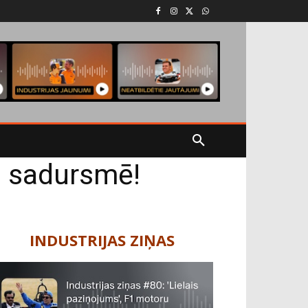
s sadursmē!
INDUSTRIJAS ZIŅAS