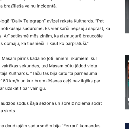
 brazīlieša vainu incidentā.
blogā “Daily Telegraph” avīzei raksta Kulthards. “Pat
t notikušajā sadursmē. Es vienkārši nepsēju saprast, kā
is. Arī satiksmē mēs zinām, ka aizmugurē braucošie
domāju, ka tiesnieši ir kaut ko pārpratuši.”
us Masam pirms kāda no ļoti lēniem līkumiem, kur
t vairākas sekundes, tad Masam būtu jādod vieta
ājs Kulthards. “Taču tas bija ceturtā pārnesuma
0-160 km/h un kur bremzēšanas ceļš nav ilgāks par
r uzskatīt par vainīgu.”
 daudzos sodus šajā sezonā un šoreiz nolēma sodīt
da skots.
ona daudzajām sadursmēm bija “Ferrari” komandas