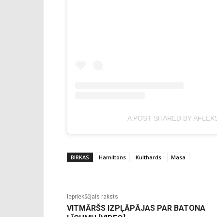
A POST SHARED BY AFLEK
BIRKAS
Hamiltons
Kulthards
Masa
Iepriekšējais raksts
VITMĀRŠS IZPĻĀPĀJAS PAR BATONA