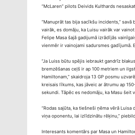
“McLaren” pilots Deivids Kulthards nesaskata
“Manuprāt tas bija sacīkšu incidents,” savā 
vairāk, es domāju, ka Luisu vairāk var vaino
Felipe Masa šajā gadijumā izrādījās vainīga
vienmēr ir vainojami sadursmes gadījumā. Es 
“Ja Luiss būtu spējis iebraukt gandrīz blak
bremzēšanas ceļš ir ap 100 metriem un ilgs
Hamiltonam,” skaidroja 13 GP posmu uzvarēt
kreisais līkums, kas jāveic ar ātrumu ap 15
sekundi. Tāpēc es nedomāju, ka Masu šeit va
“Rodas sajūta, ka tiešneši ņēma vērā Luisa
viņa oponentu, lai izlīdzinātu rēķinu,” piebil
Interesants komentārs par Masa un Hamilt