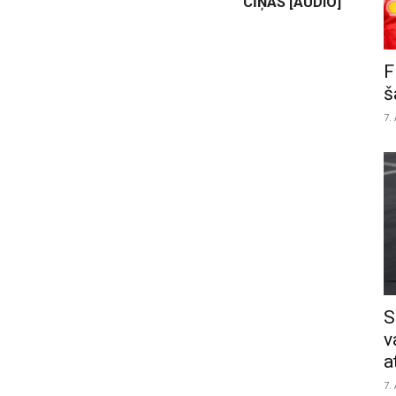
CĪŅAS [AUDIO]
F
š
7.
S
v
a
7.