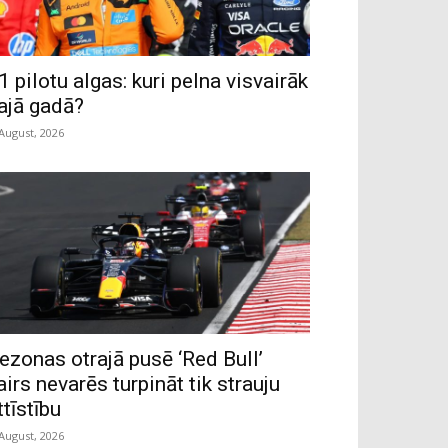
1 pilotu algas: kuri pelna visvairāk
ajā gadā?
 August, 2026
ezonas otrajā pusē ‘Red Bull’
airs nevarēs turpināt tik strauju
ttīstību
 August, 2026