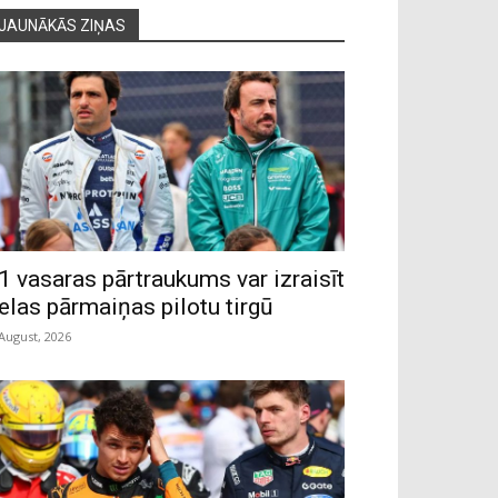
JAUNĀKĀS ZIŅAS
1 vasaras pārtraukums var izraisīt
ielas pārmaiņas pilotu tirgū
 August, 2026