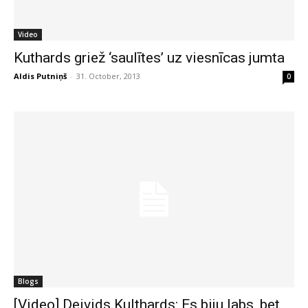
Video
Kuthards griež ‘saulītes’ uz viesnīcas jumta
Aldis Putniņš
-
31. October, 2013
0
Blogs
[Video] Deivids Kulthards: Es biju labs, bet