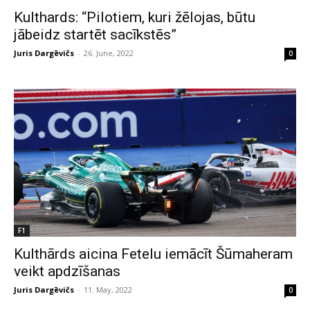
Kulthards: “Pilotiem, kuri žēlojas, būtu
jābeidz startēt sacīkstēs”
Juris Dargēvičs
-
26. June, 2022
0
F1
Kulthārds aicina Fetelu iemācīt Šūmaheram
veikt apdzīšanas
Juris Dargēvičs
-
11. May, 2022
0