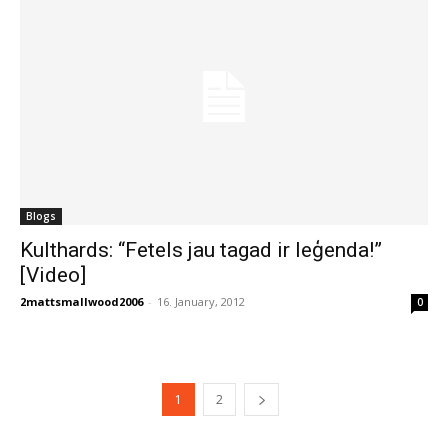
Blogs
Kulthards: “Fetels jau tagad ir leģenda!”
[Video]
2mattsmallwood2006
-
16. January, 2012
0
1
2