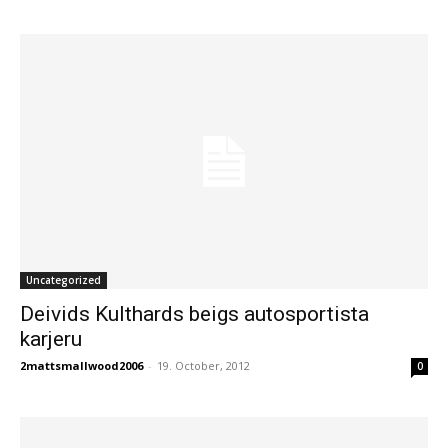
Uncategorized
Deivids Kulthards beigs autosportista
karjeru
2mattsmallwood2006
-
19. October, 2012
0