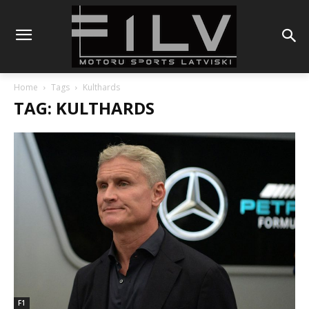
Home
Tags
Kulthards
TAG: KULTHARDS
F1