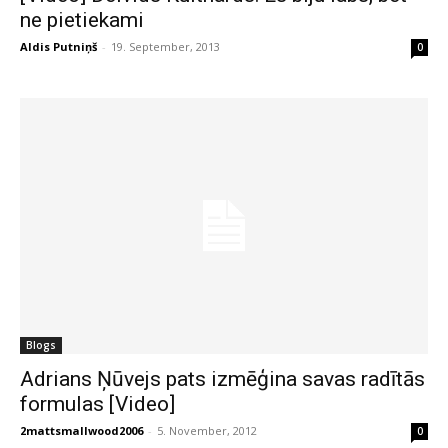
ne pietiekami
Aldis Putniņš
-
19. September, 2013
0
Blogs
Adrians Ņūvejs pats izmēģina savas radītās
formulas [Video]
2mattsmallwood2006
-
5. November, 2012
0