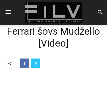
Ferrari šovs Mudžello
Sākums
Blogs
Ferrari šovs Mudžello
[Video]