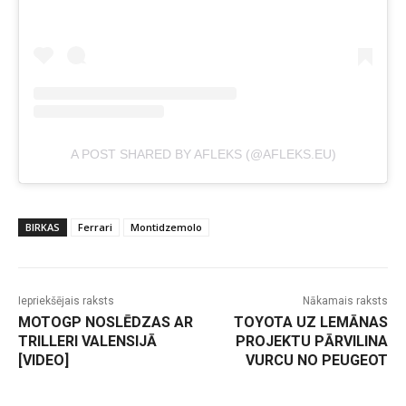
A POST SHARED BY AFLEKS (@AFLEKS.EU)
BIRKAS
Ferrari
Montidzemolo
Iepriekšējais raksts
Nākamais raksts
MOTOGP NOSLĒDZAS AR
TOYOTA UZ LEMĀNAS
TRILLERI VALENSIJĀ
PROJEKTU PĀRVILINA
[VIDEO]
VURCU NO PEUGEOT
-