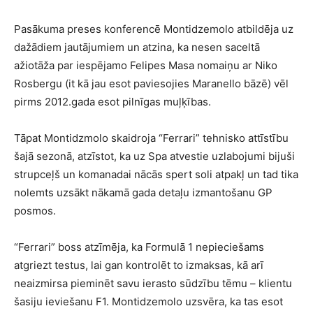
Pasākuma preses konferencē Montidzemolo atbildēja uz
dažādiem jautājumiem un atzina, ka nesen saceltā
ažiotāža par iespējamo Felipes Masa nomaiņu ar Niko
Rosbergu (it kā jau esot paviesojies Maranello bāzē) vēl
pirms 2012.gada esot pilnīgas muļķības.
Tāpat Montidzmolo skaidroja “Ferrari” tehnisko attīstību
šajā sezonā, atzīstot, ka uz Spa atvestie uzlabojumi bijuši
strupceļš un komanadai nācās spert soli atpakļ un tad tika
nolemts uzsākt nākamā gada detaļu izmantošanu GP
posmos.
“Ferrari” boss atzīmēja, ka Formulā 1 nepieciešams
atgriezt testus, lai gan kontrolēt to izmaksas, kā arī
neaizmirsa pieminēt savu ierasto sūdzību tēmu – klientu
šasiju ieviešanu F1. Montidzemolo uzsvēra, ka tas esot