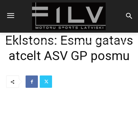
Eklstons: Esmu gatavs
Sākums
Uncategorized
Eklstons: Esmu gatavs atcelt ASV GP posmu
atcelt ASV GP posmu