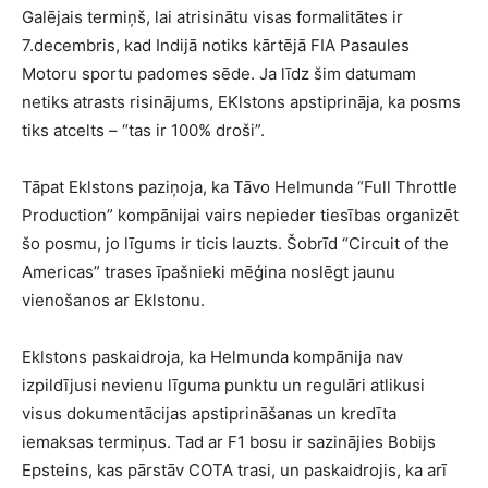
Galējais termiņš, lai atrisinātu visas formalitātes ir
7.decembris, kad Indijā notiks kārtējā FIA Pasaules
Motoru sportu padomes sēde. Ja līdz šim datumam
netiks atrasts risinājums, EKlstons apstiprināja, ka posms
tiks atcelts – “tas ir 100% droši”.
Tāpat Eklstons paziņoja, ka Tāvo Helmunda “Full Throttle
Production” kompānijai vairs nepieder tiesības organizēt
šo posmu, jo līgums ir ticis lauzts. Šobrīd “Circuit of the
Americas” trases īpašnieki mēģina noslēgt jaunu
vienošanos ar Eklstonu.
Eklstons paskaidroja, ka Helmunda kompānija nav
izpildījusi nevienu līguma punktu un regulāri atlikusi
visus dokumentācijas apstiprināšanas un kredīta
iemaksas termiņus. Tad ar F1 bosu ir sazinājies Bobijs
Epsteins, kas pārstāv COTA trasi, un paskaidrojis, ka arī