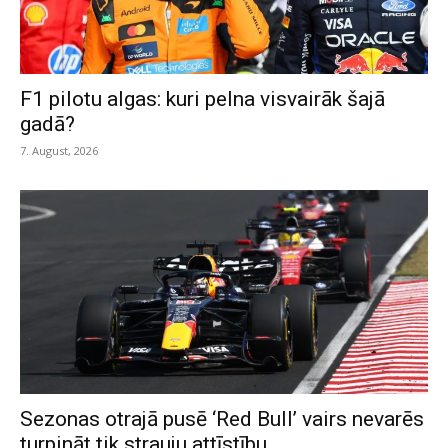
F1 pilotu algas: kuri pelna visvairāk šajā
gadā?
7. August, 2026
Sezonas otrajā pusē ‘Red Bull’ vairs nevarēs
turpināt tik strauju attīstību