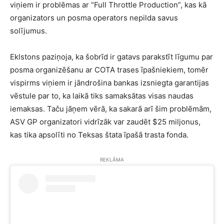
viņiem ir problēmas ar “Full Throttle Production”, kas kā
organizators un posma operators nepilda savus
solījumus.
Eklstons paziņoja, ka šobrīd ir gatavs parakstīt līgumu par
posma organizēšanu ar COTA trases īpašniekiem, tomēr
vispirms viņiem ir jāndrošina bankas izsniegta garantijas
vēstule par to, ka laikā tiks samaksātas visas naudas
iemaksas. Taču jāņem vērā, ka sakarā arī šim problēmām,
ASV GP organizatori vidrīzāk var zaudēt $25 miljonus,
kas tika apsolīti no Teksas štata īpašā trasta fonda.
REKLĀMA