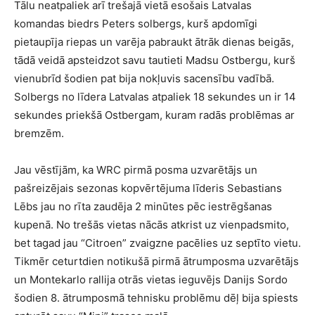
Tālu neatpaliek arī trešajā vietā esošais Latvalas
komandas biedrs Peters solbergs, kurš apdomīgi
pietaupīja riepas un varēja pabraukt ātrāk dienas beigās,
tādā veidā apsteidzot savu tautieti Madsu Ostbergu, kurš
vienubrīd šodien pat bija nokļuvis sacensību vadībā.
Solbergs no līdera Latvalas atpaliek 18 sekundes un ir 14
sekundes priekšā Ostbergam, kuram radās problēmas ar
bremzēm.
Jau vēstījām, ka WRC pirmā posma uzvarētājs un
pašreizējais sezonas kopvērtējuma līderis Sebastians
Lēbs jau no rīta zaudēja 2 minūtes pēc iestrēgšanas
kupenā. No trešās vietas nācās atkrist uz vienpadsmito,
bet tagad jau “Citroen” zvaigzne pacēlies uz septīto vietu.
Tikmēr ceturtdien notikušā pirmā ātrumposma uzvarētājs
un Montekarlo rallija otrās vietas ieguvējs Danijs Sordo
šodien 8. ātrumposmā tehnisku problēmu dēļ bija spiests