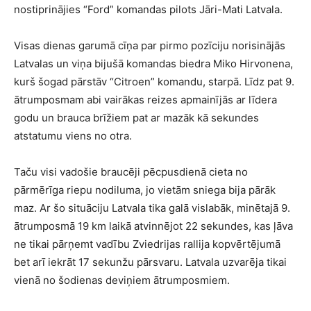
nostiprinājies “Ford” komandas pilots Jāri-Mati Latvala.
Visas dienas garumā cīņa par pirmo pozīciju norisinājās
Latvalas un viņa bijušā komandas biedra Miko Hirvonena,
kurš šogad pārstāv “Citroen” komandu, starpā. Līdz pat 9.
ātrumposmam abi vairākas reizes apmainījās ar līdera
godu un brauca brīžiem pat ar mazāk kā sekundes
atstatumu viens no otra.
Taču visi vadošie braucēji pēcpusdienā cieta no
pārmērīga riepu nodiluma, jo vietām sniega bija pārāk
maz. Ar šo situāciju Latvala tika galā vislabāk, minētajā 9.
ātrumposmā 19 km laikā atvinnējot 22 sekundes, kas ļāva
ne tikai pārņemt vadību Zviedrijas rallija kopvērtējumā
bet arī iekrāt 17 sekunžu pārsvaru. Latvala uzvarēja tikai
vienā no šodienas deviņiem ātrumposmiem.