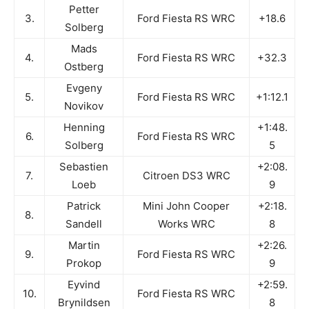
Petter
3.
Ford Fiesta RS WRC
+18.6
Solberg
Mads
4.
Ford Fiesta RS WRC
+32.3
Ostberg
Evgeny
5.
Ford Fiesta RS WRC
+1:12.1
Novikov
Henning
+1:48.
6.
Ford Fiesta RS WRC
Solberg
5
Sebastien
+2:08.
7.
Citroen DS3 WRC
Loeb
9
Patrick
Mini John Cooper
+2:18.
8.
Sandell
Works WRC
8
Martin
+2:26.
9.
Ford Fiesta RS WRC
Prokop
9
Eyvind
+2:59.
10.
Ford Fiesta RS WRC
Brynildsen
8