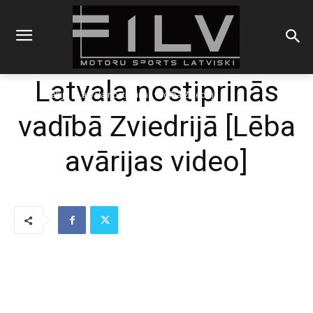
Latvala nostiprinās
Sākums
Rallijs
Latvala nostiprinās vadībā Zviedrijā
vadībā Zviedrijā [Lēba
avārijas video]