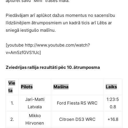
apturēt savu “Mini” trases malā.
Piedāvājam arī aplūkot dažus momentus no sacensību
līdzšinējiem ātrumposmiem un kadrā ticis arī Lēbs ar
sniegā iestigušo mašīnu.
[youtube http://www.youtube.com/watch?
v=Am5zfGVS1Uc]
Zviedrijas rallija rezultāti pēc 10. ātrumposma
Vie
Pilots
Mašīna
Laiks
ta
Jari-Matti
1:23:5
1.
Ford Fiesta RS WRC
Latvala
0.8
Mikko
2.
Citroen DS3 WRC
+16.8
Hirvonen