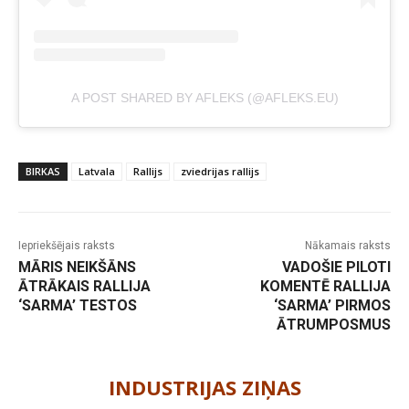
A POST SHARED BY AFLEKS (@AFLEKS.EU)
BIRKAS
Latvala
Rallijs
zviedrijas rallijs
Iepriekšējais raksts
Nākamais raksts
MĀRIS NEIKŠĀNS
VADOŠIE PILOTI
ĀTRĀKAIS RALLIJA
KOMENTĒ RALLIJA
‘SARMA’ TESTOS
‘SARMA’ PIRMOS
ĀTRUMPOSMUS
-
INDUSTRIJAS ZIŅAS