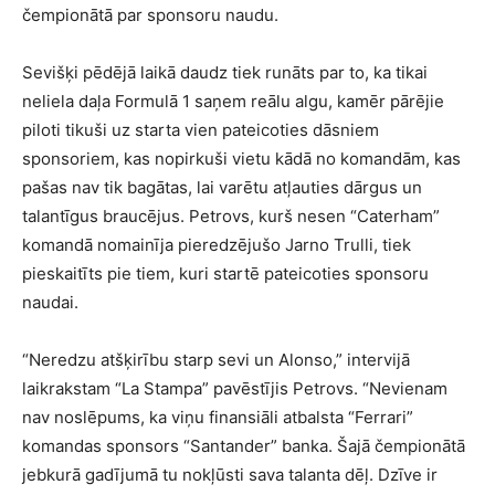
čempionātā par sponsoru naudu.
Sevišķi pēdējā laikā daudz tiek runāts par to, ka tikai
neliela daļa Formulā 1 saņem reālu algu, kamēr pārējie
piloti tikuši uz starta vien pateicoties dāsniem
sponsoriem, kas nopirkuši vietu kādā no komandām, kas
pašas nav tik bagātas, lai varētu atļauties dārgus un
talantīgus braucējus. Petrovs, kurš nesen “Caterham”
komandā nomainīja pieredzējušo Jarno Trulli, tiek
pieskaitīts pie tiem, kuri startē pateicoties sponsoru
naudai.
“Neredzu atšķirību starp sevi un Alonso,” intervijā
laikrakstam “La Stampa” pavēstījis Petrovs. “Nevienam
nav noslēpums, ka viņu finansiāli atbalsta “Ferrari”
komandas sponsors “Santander” banka. Šajā čempionātā
jebkurā gadījumā tu nokļūsti sava talanta dēļ. Dzīve ir