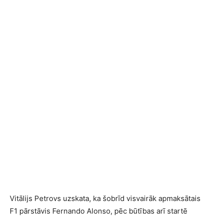
Vitālijs Petrovs uzskata, ka šobrīd visvairāk apmaksātais
F1 pārstāvis Fernando Alonso, pēc būtības arī startē