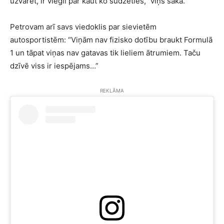
uzvarēt, ir viegli par kaut ko sūdzēties,” viņš saka.
Petrovam arī savs viedoklis par sievietēm
autosportistēm: “Viņām nav fizisko dotību braukt Formulā
1 un tāpat viņas nav gatavas tik lieliem ātrumiem. Taču
dzīvē viss ir iespējams…”
REKLĀMA