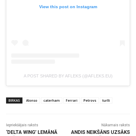
View this post on Instagram
A POST SHARED BY AFLEKS (@AFLEKS.EU)
BIRKAS
Alonso
caterham
Ferrari
Petrovs
turlli
Iepriekšējais raksts
Nākamais raksts
‘DELTA WING’ LEMĀNĀ
ANDIS NEIKŠĀNS UZSĀKS