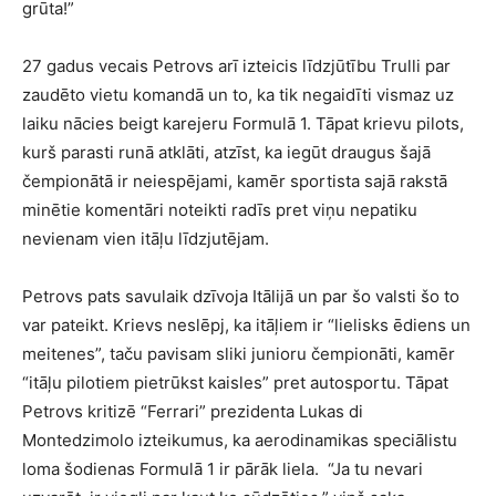
grūta!”
27 gadus vecais Petrovs arī izteicis līdzjūtību Trulli par
zaudēto vietu komandā un to, ka tik negaidīti vismaz uz
laiku nācies beigt karejeru Formulā 1. Tāpat krievu pilots,
kurš parasti runā atklāti, atzīst, ka iegūt draugus šajā
čempionātā ir neiespējami, kamēr sportista sajā rakstā
minētie komentāri noteikti radīs pret viņu nepatiku
nevienam vien itāļu līdzjutējam.
Petrovs pats savulaik dzīvoja Itālijā un par šo valsti šo to
var pateikt. Krievs neslēpj, ka itāļiem ir “lielisks ēdiens un
meitenes”, taču pavisam sliki junioru čempionāti, kamēr
“itāļu pilotiem pietrūkst kaisles” pret autosportu. Tāpat
Petrovs kritizē “Ferrari” prezidenta Lukas di
Montedzimolo izteikumus, ka aerodinamikas speciālistu
loma šodienas Formulā 1 ir pārāk liela. “Ja tu nevari