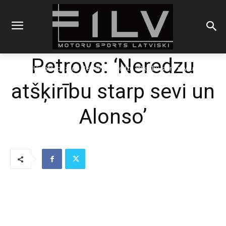
Petrovs: ‘Neredzu
Sākums
Uncategorized
Petrovs: 'Neredzu atšķirību starp sevi un Alonso'
atšķirību starp sevi un
Alonso’