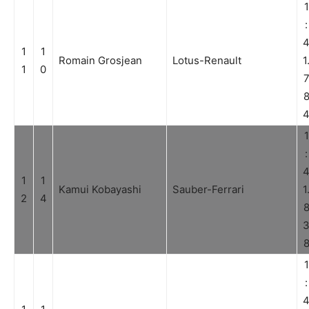
1
:
1
1
Romain Grosjean
Lotus-Renault
1
1
0
1
:
1
1
Kamui Kobayashi
Sauber-Ferrari
1
2
4
1
: