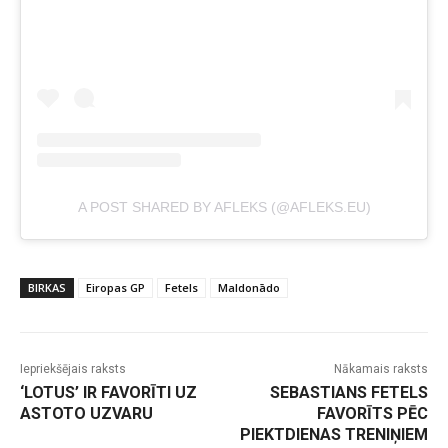
A POST SHARED BY AFLEKS (@AFLEKS.EU)
BIRKAS
Eiropas GP
Fetels
Maldonādo
Iepriekšējais raksts
Nākamais raksts
‘LOTUS’ IR FAVORĪTI UZ
SEBASTIANS FETELS
ASTOTO UZVARU
FAVORĪTS PĒC
PIEKTDIENAS TRENIŅIEM