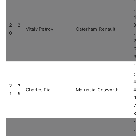
1
:
2
2
Vitaly Petrov
Caterham-Renault
0
1
.
1
:
2
2
Charles Pic
Marussia-Cosworth
1
5
.
1
: