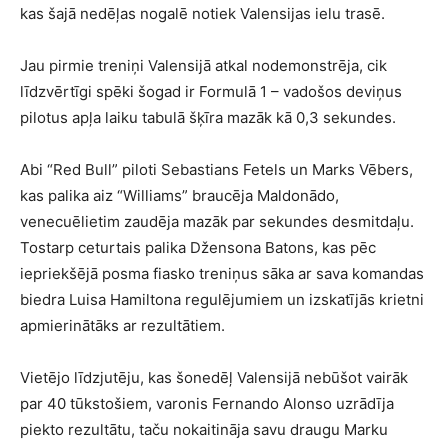
kas šajā nedēļas nogalē notiek Valensijas ielu trasē.
Jau pirmie treniņi Valensijā atkal nodemonstrēja, cik
līdzvērtīgi spēki šogad ir Formulā 1 – vadošos deviņus
pilotus apļa laiku tabulā šķīra mazāk kā 0,3 sekundes.
Abi “Red Bull” piloti Sebastians Fetels un Marks Vēbers,
kas palika aiz “Williams” braucēja Maldonādo,
venecuēlietim zaudēja mazāk par sekundes desmitdaļu.
Tostarp ceturtais palika Džensona Batons, kas pēc
iepriekšējā posma fiasko treniņus sāka ar sava komandas
biedra Luisa Hamiltona regulējumiem un izskatījās krietni
apmierinātāks ar rezultātiem.
Vietējo līdzjutēju, kas šonedēļ Valensijā nebūšot vairāk
par 40 tūkstošiem, varonis Fernando Alonso uzrādīja
piekto rezultātu, taču nokaitināja savu draugu Marku