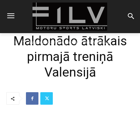
Maldonādo ātrākais
Sākums
F1
Maldonādo ātrākais pirmajā treniņā Valensijā
pirmajā treniņā
Valensijā