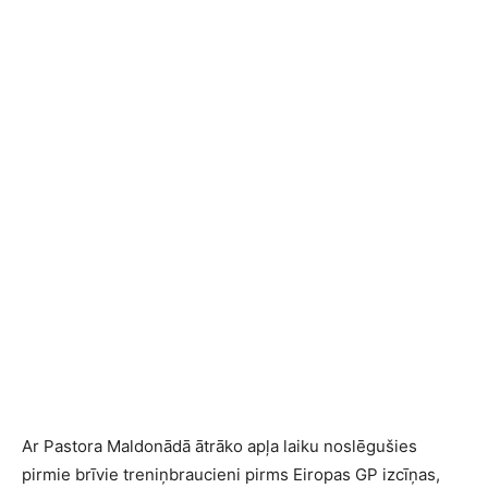
Ar Pastora Maldonādā ātrāko apļa laiku noslēgušies
pirmie brīvie treniņbraucieni pirms Eiropas GP izcīņas,