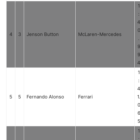
1
:
4
3
Jenson Button
McLaren-Mercedes
.
1
:
5
5
Fernando Alonso
Ferrari
1
1
: