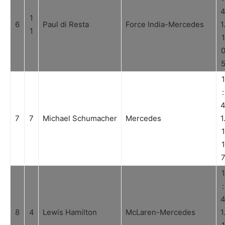
1
6
Paul di Resta
Force India-Mercedes
1
1
1
1
:
7
7
Michael Schumacher
Mercedes
1
1
1
1
:
8
4
Lewis Hamilton
McLaren-Mercedes
1