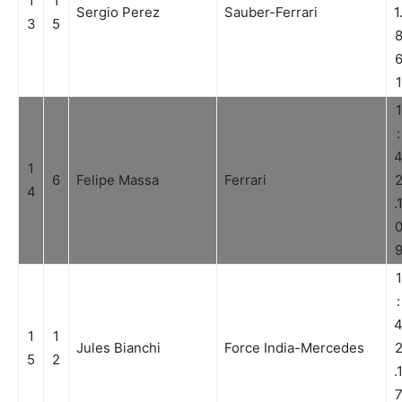
1
1
Sergio Perez
Sauber-Ferrari
1
3
5
1
1
:
1
6
Felipe Massa
Ferrari
4
.
1
:
1
1
Jules Bianchi
Force India-Mercedes
5
2
.