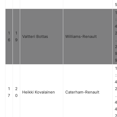
1
:
1
1
Valtteri Bottas
Williams-Renault
6
9
.
1
:
1
2
Heikki Kovalainen
Caterham-Renault
7
0
.