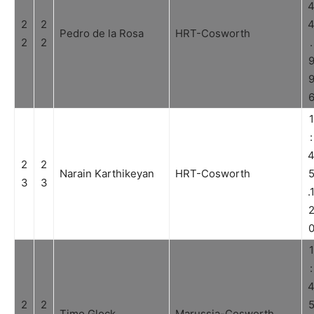
2
2
Pedro de la Rosa
HRT-Cosworth
2
2
.
1
:
2
2
Narain Karthikeyan
HRT-Cosworth
3
3
.
1
:
2
2
Timo Glock
Marussia-Cosworth