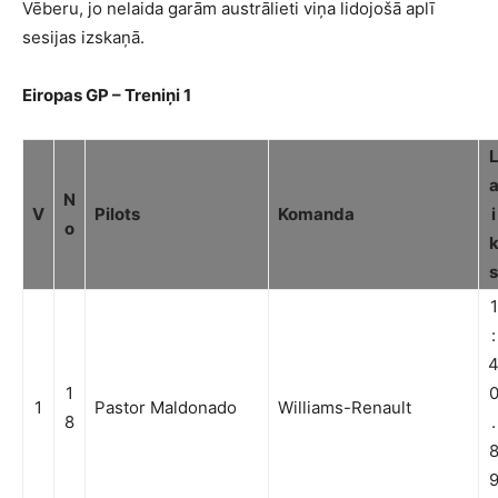
Vēberu, jo nelaida garām austrālieti viņa lidojošā aplī
sesijas izskaņā.
Eiropas GP – Treniņi 1
N
V
Pilots
Komanda
i
o
s
1
:
1
1
Pastor Maldonado
Williams-Renault
8
.