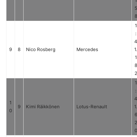
1
1
:
9
8
Nico Rosberg
Mercedes
1
1
1
:
1
9
Kimi Räikkönen
Lotus-Renault
1
0