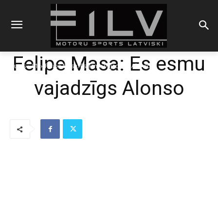
Felipe Masa: Es esmu
Sākums
F1
Felipe Masa: Es esmu vajadzīgs Alonso
vajadzīgs Alonso