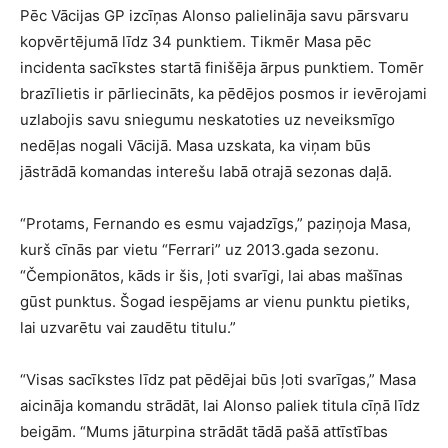
Pēc Vācijas GP izcīņas Alonso palielināja savu pārsvaru
kopvērtējumā līdz 34 punktiem. Tikmēr Masa pēc
incidenta sacīkstes startā finišēja ārpus punktiem. Tomēr
brazīlietis ir pārliecināts, ka pēdējos posmos ir ievērojami
uzlabojis savu sniegumu neskatoties uz neveiksmīgo
nedēļas nogali Vācijā. Masa uzskata, ka viņam būs
jāstrādā komandas interešu labā otrajā sezonas daļā.
“Protams, Fernando es esmu vajadzīgs,” paziņoja Masa,
kurš cīnās par vietu “Ferrari” uz 2013.gada sezonu.
“Čempionātos, kāds ir šis, ļoti svarīgi, lai abas mašīnas
gūst punktus. Šogad iespējams ar vienu punktu pietiks,
lai uzvarētu vai zaudētu titulu.”
“Visas sacīkstes līdz pat pēdējai būs ļoti svarīgas,” Masa
aicināja komandu strādāt, lai Alonso paliek titula cīņā līdz
beigām. “Mums jāturpina strādāt tādā pašā attīstības