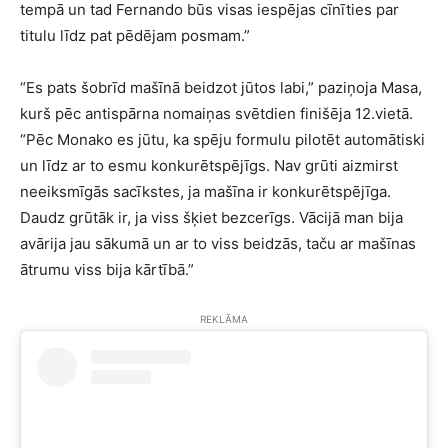
tempā un tad Fernando būs visas iespējas cīnīties par
titulu līdz pat pēdējam posmam.”
“Es pats šobrīd mašīnā beidzot jūtos labi,” paziņoja Masa,
kurš pēc antispārna nomaiņas svētdien finišēja 12.vietā.
“Pēc Monako es jūtu, ka spēju formulu pilotēt automātiski
un līdz ar to esmu konkurētspējīgs. Nav grūti aizmirst
neeiksmīgās sacīkstes, ja mašīna ir konkurētspējīga.
Daudz grūtāk ir, ja viss šķiet bezcerīgs. Vācijā man bija
avārija jau sākumā un ar to viss beidzās, taču ar mašīnas
ātrumu viss bija kārtībā.”
REKLĀMA