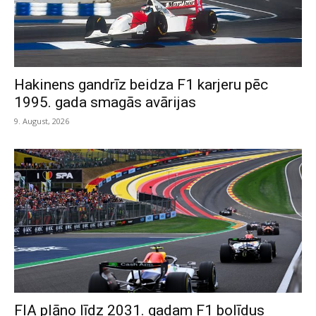
Hakinens gandrīz beidza F1 karjeru pēc
1995. gada smagās avārijas
9. August, 2026
FIA plāno līdz 2031. gadam F1 bolīdus