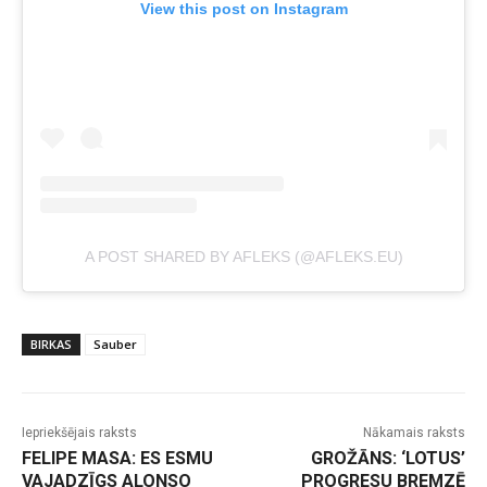
View this post on Instagram
A POST SHARED BY AFLEKS (@AFLEKS.EU)
BIRKAS
Sauber
Iepriekšējais raksts
Nākamais raksts
FELIPE MASA: ES ESMU
GROŽĀNS: ‘LOTUS’
VAJADZĪGS ALONSO
PROGRESU BREMZĒ