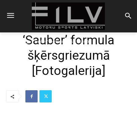
‘Sauber’ formula
Sākums
Blogs
'Sauber' formula šķērsgriezumā
šķērsgriezumā
[Fotogalerija]