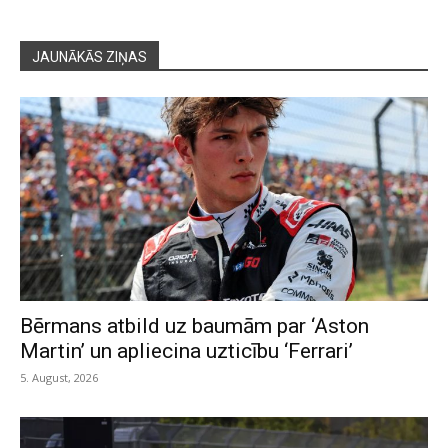
JAUNĀKĀS ZIŅAS
Bērmans atbild uz baumām par ‘Aston
Martin’ un apliecina uzticību ‘Ferrari’
5. August, 2026