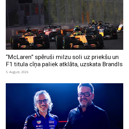
“McLaren” spēruši milzu soli uz priekšu un
F1 titula cīņa paliek atklāta, uzskata Brandls
5. August, 2026