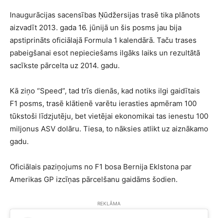
Inaugurācijas sacensības Ņūdžersijas trasē tika plānots
aizvadīt 2013. gada 16. jūnijā un šis posms jau bija
apstiprināts oficiālajā Formula 1 kalendārā. Taču trases
pabeigšanai esot nepieciešams ilgāks laiks un rezultātā
sacīkste pārcelta uz 2014. gadu.
Kā ziņo “Speed”, tad trīs dienās, kad notiks ilgi gaidītais
F1 posms, trasē klātienē varētu ierasties apmēram 100
tūkstoši līdzjutēju, bet vietējai ekonomikai tas ienestu 100
miljonus ASV dolāru. Tiesa, to nāksies atlikt uz aiznākamo
gadu.
Oficiālais paziņojums no F1 bosa Bernija Eklstona par
Amerikas GP izcīņas pārcelšanu gaidāms šodien.
REKLĀMA