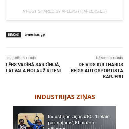
A POST SHARED BY AFLEKS (@AFLEKS.EU)
BIRKAS
amerikas gp
Iepriekšējais raksts
Nākamais raksts
LĒBS VADĪBĀ SARDĪNIJĀ,
DEIVIDS KULTHARDS
LATVALA NOLAUŽ RITENI
BEIGS AUTOSPORTISTA
KARJERU
-
INDUSTRIJAS ZIŅAS