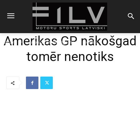
Amerikas GP nākošgad
Sākums
F1
Amerikas GP nākošgad tomēr nenotiks
tomēr nenotiks