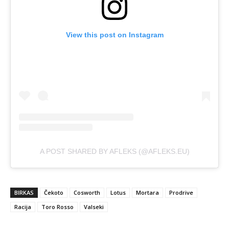
View this post on Instagram
A POST SHARED BY AFLEKS (@AFLEKS.EU)
BIRKAS
Čekoto
Cosworth
Lotus
Mortara
Prodrive
Racija
Toro Rosso
Valseki