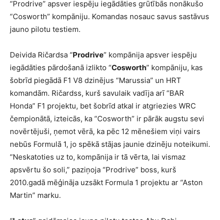
“Prodrive” apsver iespēju iegādāties grūtībās nonākušo
“Cosworth” kompāniju. Komandas nosauc savus sastāvus
jauno pilotu testiem.
Deivida Ričardsa “
Prodrive
” kompānija apsver iespēju
iegādāties pārdošanā izlikto “
Cosworth
” kompāniju, kas
šobrīd piegādā F1 V8 dzinējus “Marussia” un HRT
komandām. Ričardss, kurš savulaik vadīja arī “BAR
Honda” F1 projektu, bet šobrīd atkal ir atgriezies WRC
čempionātā, izteicās, ka “Cosworth” ir pārāk augstu sevi
novērtējuši, ņemot vērā, ka pēc 12 mēnešiem viņi vairs
nebūs Formulā 1, jo spēkā stājas jaunie dzinēju noteikumi.
“Neskatoties uz to, kompānija ir tā vērta, lai vismaz
apsvērtu šo soli,” paziņoja “Prodrive” boss, kurš
2010.gadā mēģināja uzsākt Formula 1 projektu ar “Aston
Martin” marku.