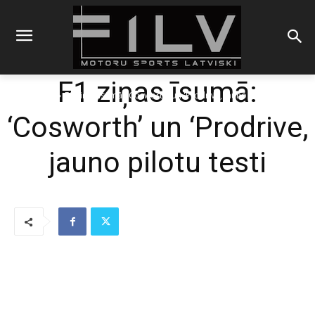
F1 ziņas īsumā:
Sākums
F1
F1 ziņas īsumā: 'Cosworth' un 'Prodrive, jauno pilotu testi
‘Cosworth’ un ‘Prodrive,
jauno pilotu testi