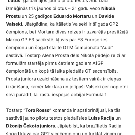
“
Lotus
” gaidāmajos jauno pilotu testos Abu Dabi
izmēģinās trīs jaunos pilotus – 31 gadu veco
Nikolā
Prostu
un 25 gadīgos
Eduardo Mortaru
un
Davide
Valseki
. Jāatgādina, ka itālietis Valseki ir šī gada GP2
čempions, bet Mortara divas reizes ir uzvarējis prestižajā
Makao GP F3 sacīkstē, kļuvis par F3 Euroseries
čempionu un šogad startē DTM čempionātā “Audi”
sastāvā. Tostarp Alena Prosta dēls Nikolā pēdējo reizi ar
formulām startēja pirms četriem gadiem A1GP
čempionātā un kopš tā laika piedalās GT sacensībās.
Prosta juniora uzaicināšana uz testiem vairāk ir cieņas
izrādīšana, kamēr Mortara un jo īpaši Valseki cer nopietni
sevi parādīt, lai rastu iespējas debijai Formulā 1.
Tostarp “
Toro Rosso
” komanda ir apstiprinājusi, ka tās
sastāvā jauno pilotu testos piedalīsies
Luiss Racija
un
Džonijs Čekoto juniors
. Jāpiebilst, ka brazīlietis Racija
šogad kļuva par GP2 vicečempionu un turklāt viņam no