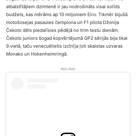
atbalstītājiem dzimtenē ir jau nodrošināts visai solīds
budžets, kas mērāms ap 10 miljoniem Eiro. Tikmēr bijušā
motošosejas pasaules čempiona un F1 pilota Džonija
Čekoto dēls piedalīsies pēdējā no trim testu dienām.
Čekoto juniors šogad kopvērtējumā GP2 sērijās bija tikai
9.vietā, taču venecuēlietis izcīnīja ļoti skaistas uzvaras
Monako un Hokenheimringā.
REKLĀMA