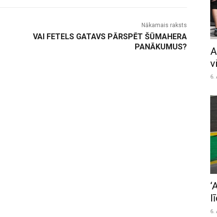
Nākamais raksts
VAI FETELS GATAVS PĀRSPĒT ŠŪMAHERA
PANĀKUMUS?
A
v
6.
‘
l
6.