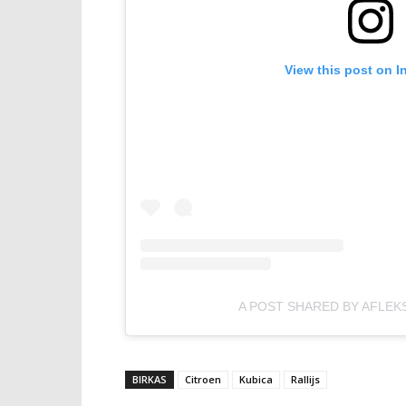
View this post on I
A POST SHARED BY AFLEK
BIRKAS
Citroen
Kubica
Rallijs