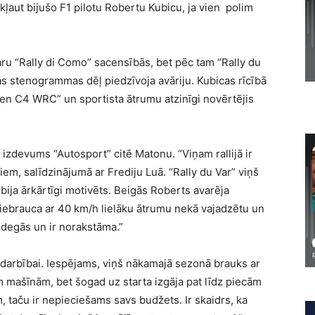
ļaut bijušo F1 pilotu Robertu Kubicu, ja vien polim
aru “Rally di Como” sacensībās, bet pēc tam “Rally du
as stenogrammas dēļ piedzīvoja avāriju. Kubicas rīcībā
roen C4 WRC” un sportista ātrumu atzinīgi novērtējis
u izdevums “Autosport” citē Matonu. “Viņam rallijā ir
tiem, salīdzinājumā ar Frediju Luā. “Rally du Var” viņš
 bija ārkārtīgi motivēts. Beigās Roberts avarēja
ebrauca ar 40 km/h lielāku ātrumu nekā vajadzētu un
zdegās un ir norakstāma.”
adarbībai. Iespējams, viņš nākamajā sezonā brauks ar
 mašīnām, bet šogad uz starta izgāja pat līdz piecām
 taču ir nepieciešams savs budžets. Ir skaidrs, ka