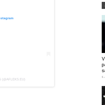
nstagram
V
p
s
6.
S (@AFLEKS.EU)