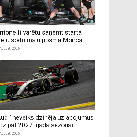
ntonelli varētu saņemt starta
ietu sodu māju posmā Moncā
 August, 2026
Audi’ neveiks dzinēja uzlabojumus
īdz pat 2027. gada sezonai
 August, 2026