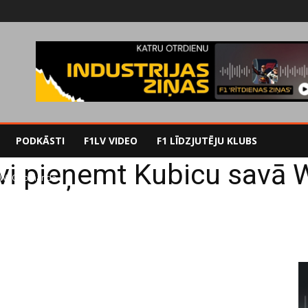
PODKĀSTI
F1LV VIDEO
F1 LĪDZJUTĒJU KLUBS
tavi pieņemt Kubicu sav
vā WRC komandā