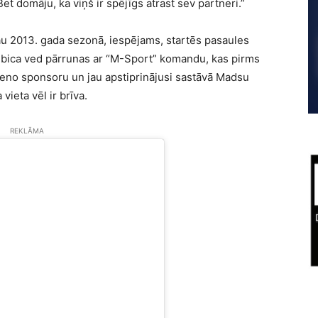
t domāju, ka viņš ir spējīgs atrast sev partneri.”
au 2013. gada sezonā, iespējams, startēs pasaules
Kubica ved pārrunas ar “M-Sport” komandu, kas pirms
no sponsoru un jau apstiprinājusi sastāvā Madsu
vieta vēl ir brīva.
REKLĀMA