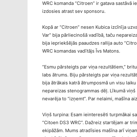
WRC komanda “Citroen” ir gatava sastāvā iek
izdosies atrast sev sponsoru.
Kopā ar “Citroen” nesen Kubica izcīnīja uzv
Var” bija pārliecinošā vadībā, taču nepareiz
bija iepriekšējās paaudzes rallija auto “Cit
WRC komandas vadītājs Īvs Matons.
“Esmu pārsteigts par viņa rezultātiem,” brit
labs ātrums. Biju pārsteigts par viņa rezultā
bija ātrākais katrā ātrumposmā un visu laiku
nepareizas stenogrammas dēļ. Līkumā viņš i
nevarēja to “izņemt”. Par nelaimi, mašīna ai
Viņš turpina: Esam ieinteresēti turpmākai s
“Citoen DS3 WRC”. Dažreiz startējam ar trim
ekipāžām. Mums atradīsies mašīna arī viņam,