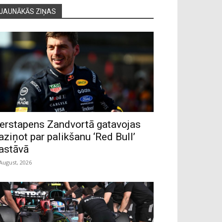
JAUNĀKĀS ZIŅAS
erstapens Zandvortā gatavojas
aziņot par palikšanu ‘Red Bull’
astāvā
 August, 2026