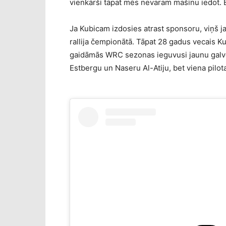
vienkārši tāpat mēs nevaram mašīnu iedot. Be
Ja Kubicam izdosies atrast sponsoru, viņš j
rallija čempionātā. Tāpat 28 gadus vecais 
gaidāmās WRC sezonas ieguvusi jaunu galve
Estbergu un Naseru Al-Atiju, bet viena pilota 