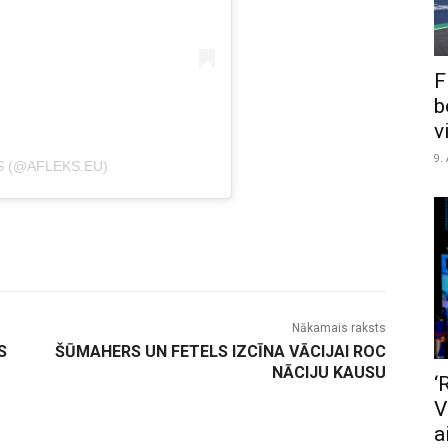
F
b
v
9.
S (@AFLEKS.EU)
Nākamais raksts
S
ŠŪMAHERS UN FETELS IZCĪNA VĀCIJAI ROC
NĀCIJU KAUSU
‘
V
a