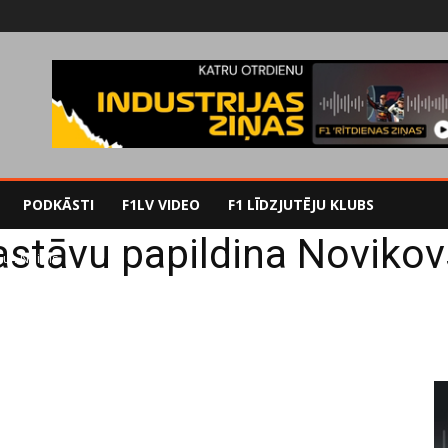
PODKĀSTI
F1LV VIDEO
F1 LĪDZJUTĒJU KLUBS
astāvu papildina Novikov
 un Noivils