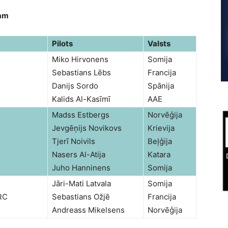
tam
Pilots
Valsts
Miko Hirvonens
Somija
Sebastians Lēbs
Francija
Danijs Sordo
Spānija
Kalids Al-Kasīmī
AAE
Madss Estbergs
Norvēģija
Jevgēņijs Novikovs
Krievija
Tjerī Noivils
Beļģija
Nasers Al-Atija
Katara
Juho Hanninens
Somija
Jāri-Mati Latvala
Somija
RC
Sebastians Ožjē
Francija
Andreass Mikelsens
Norvēģija