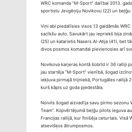
WRC komanda “M-Sport” dalībai 2013. gada p
sportistu Jevgēņiju Novikovu (22) un beļģu p
Viņi abi piedalīsies visos 13 gaidāmās WRC
sacīkšu auto. Savukārt jau iepriekš bija z
(25) un katarietis Nasers Al-Atija (41), bet 
divos posmos komandai pievienosies arī so
Novikova karjeras kontā šobrīd ir 36 ralliji
jau startēja “M-Sport” vienībā, šogad izcīn
iekļuva pirmajā trijniekā, Portugāles rallij
kurš kāpis uz goda pjedestāla.
Noivils šogad aizvadīja savu pirmo sezonu 
Team”. Kopvērtējumā beļģu pilots ieguva aug
Francijas rallijā, kur finišēja ceturtais. Visā
atsevišķos ātrumposmos.