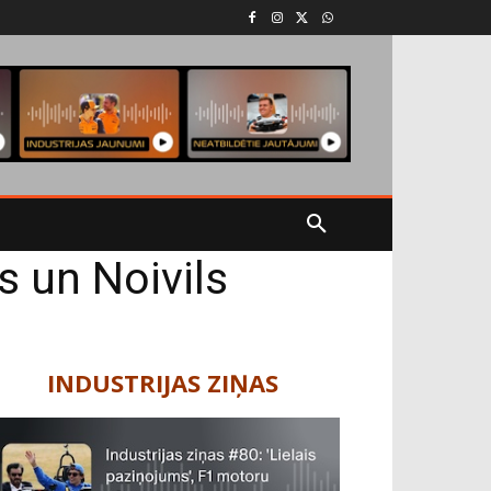
s un Noivils
INDUSTRIJAS ZIŅAS