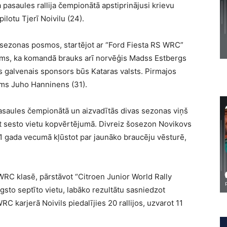
asaules rallija čempionātā apstiprinājusi krievu
ilotu Tjerī Noivilu (24).
 sezonas posmos, startējot ar “Ford Fiesta RS WRC”
ināms, ka komandā brauks arī norvēģis Madss Estbergs
tās galvenais sponsors būs Kataras valsts. Pirmajos
ms Juho Hanninens (31).
 pasaules čempionātā un aizvadītās divas sezonas viņš
ot sesto vietu kopvērtējumā. Divreiz šosezon Novikovs
ā 21 gada vecumā kļūstot par jaunāko braucēju vēsturē,
WRC klasē, pārstāvot “Citroen Junior World Rally
sto septīto vietu, labāko rezultātu sasniedzot
 WRC karjerā Noivils piedalījies 20 rallijos, uzvarot 11