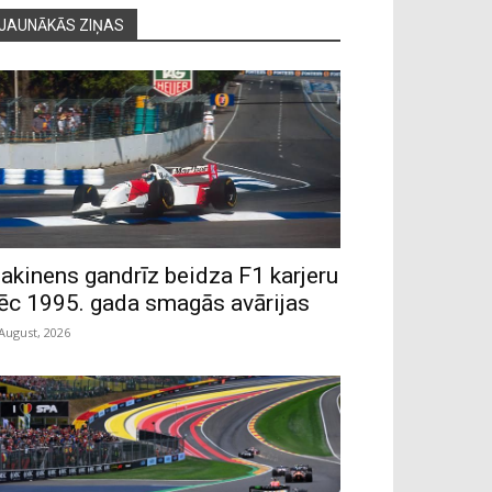
JAUNĀKĀS ZIŅAS
akinens gandrīz beidza F1 karjeru
ēc 1995. gada smagās avārijas
 August, 2026