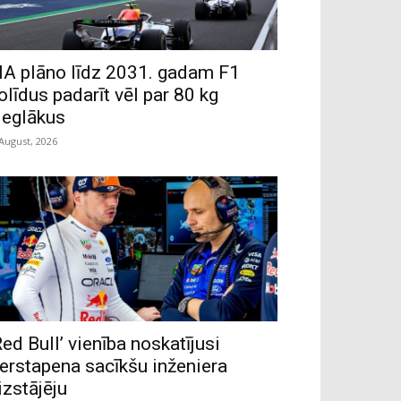
IA plāno līdz 2031. gadam F1
olīdus padarīt vēl par 80 kg
ieglākus
 August, 2026
Red Bull’ vienība noskatījusi
erstapena sacīkšu inženiera
izstājēju