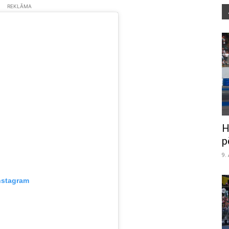
REKLĀMA
H
p
9.
nstagram