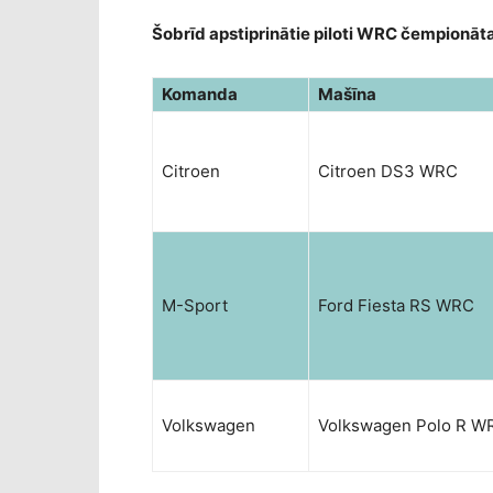
Šobrīd apstiprinātie piloti WRC čempionā
Komanda
Mašīna
Citroen
Citroen DS3 WRC
M-Sport
Ford Fiesta RS WRC
Volkswagen
Volkswagen Polo R W