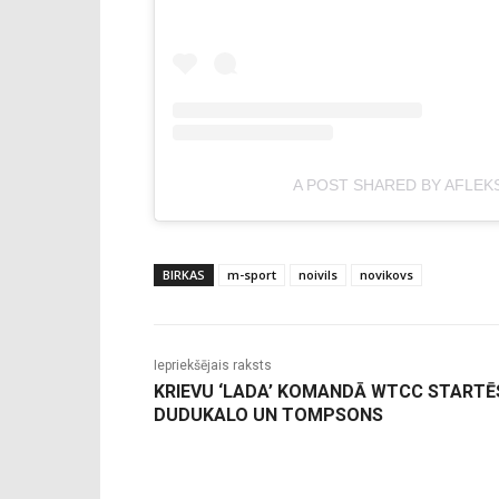
A POST SHARED BY AFLEK
BIRKAS
m-sport
noivils
novikovs
Iepriekšējais raksts
KRIEVU ‘LADA’ KOMANDĀ WTCC STARTĒ
DUDUKALO UN TOMPSONS
-