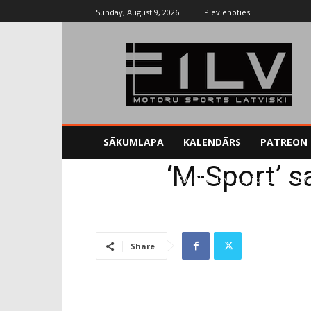
Sunday, August 9, 2026
Pievienoties
SĀKUMLAPA
KALENDĀRS
PATREON
‘M-Sport’ s
Sākums
Rallijs
'M-Sport' sastāvu papildina Novikovs
Share