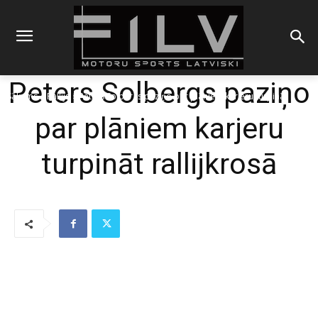
Peters Solbergs paziņo
Sākums
Rallijs
Peters Solbergs paziņo par plāniem karjeru turpināt
rallijkrosā
par plāniem karjeru
turpināt rallijkrosā