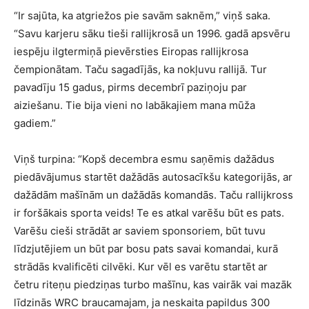
“Ir sajūta, ka atgriežos pie savām saknēm,” viņš saka.
“Savu karjeru sāku tieši rallijkrosā un 1996. gadā apsvēru
iespēju ilgtermiņā pievērsties Eiropas rallijkrosa
čempionātam. Taču sagadījās, ka nokļuvu rallijā. Tur
pavadīju 15 gadus, pirms decembrī paziņoju par
aiziešanu. Tie bija vieni no labākajiem mana mūža
gadiem.”
Viņš turpina: “Kopš decembra esmu saņēmis dažādus
piedāvājumus startēt dažādās autosacīkšu kategorijās, ar
dažādām mašīnām un dažādās komandās. Taču rallijkross
ir foršākais sporta veids! Te es atkal varēšu būt es pats.
Varēšu cieši strādāt ar saviem sponsoriem, būt tuvu
līdzjutējiem un būt par bosu pats savai komandai, kurā
strādās kvalificēti cilvēki. Kur vēl es varētu startēt ar
četru riteņu piedziņas turbo mašīnu, kas vairāk vai mazāk
līdzinās WRC braucamajam, ja neskaita papildus 300