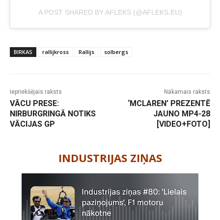
A POST SHARED BY AFLEKS (@AFLEKS.EU)
BIRKAS
rallijkross
Rallijs
solbergs
Iepriekšējais raksts
Nākamais raksts
VĀCU PRESE:
‘MCLAREN’ PREZENTĒ
NIRBURGRINGĀ NOTIKS
JAUNO MP4-28
VĀCIJAS GP
[VIDEO+FOTO]
-
INDUSTRIJAS ZIŅAS