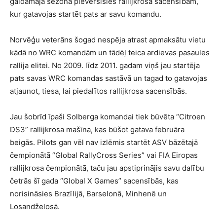
gaidāmajā sezonā pievērsīsies rallijkrosa sacensībām,
kur gatavojas startēt pats ar savu komandu.
Norvēģu veterāns šogad nespēja atrast apmaksātu vietu
kādā no WRC komandām un tādēļ teica ardievas pasaules
rallija elitei. No 2009. līdz 2011. gadam viņš jau startēja
pats savas WRC komandas sastāvā un tagad to gatavojas
atjaunot, tiesa, lai piedalītos rallijkrosa sacensībās.
Jau šobrīd īpaši Solberga komandai tiek būvēta “Citroen
DS3” rallijkrosa mašīna, kas būšot gatava februāra
beigās. Pilots gan vēl nav izlēmis startēt ASV bāzētajā
čempionātā “Global RallyCross Series” vai FIA Eiropas
rallijkrosa čempionātā, taču jau apstiprinājis savu dalību
četrās šī gada “Global X Games” sacensībās, kas
norisināsies Brazīlijā, Barselonā, Minhenē un
Losandželosā.