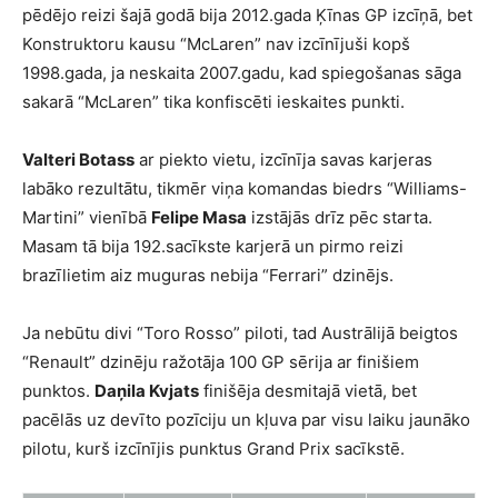
pēdējo reizi šajā godā bija 2012.gada Ķīnas GP izcīņā, bet
Konstruktoru kausu “McLaren” nav izcīnījuši kopš
1998.gada, ja neskaita 2007.gadu, kad spiegošanas sāga
sakarā “McLaren” tika konfiscēti ieskaites punkti.
Valteri Botass
ar piekto vietu, izcīnīja savas karjeras
labāko rezultātu, tikmēr viņa komandas biedrs “Williams-
Martini” vienībā
Felipe Masa
izstājās drīz pēc starta.
Masam tā bija 192.sacīkste karjerā un pirmo reizi
brazīlietim aiz muguras nebija “Ferrari” dzinējs.
Ja nebūtu divi “Toro Rosso” piloti, tad Austrālijā beigtos
“Renault” dzinēju ražotāja 100 GP sērija ar finišiem
punktos.
Daņila Kvjats
finišēja desmitajā vietā, bet
pacēlās uz devīto pozīciju un kļuva par visu laiku jaunāko
pilotu, kurš izcīnījis punktus Grand Prix sacīkstē.