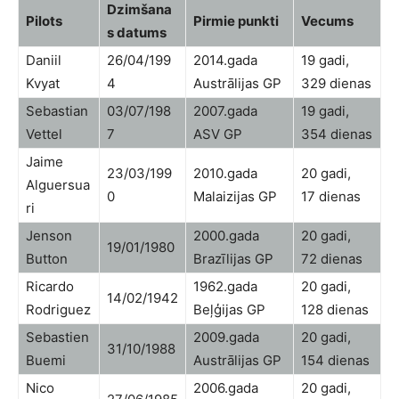
Dzimšana
Pilots
Pirmie punkti
Vecums
s datums
Daniil
26/04/199
2014.gada
19 gadi,
Kvyat
4
Austrālijas GP
329 dienas
Sebastian
03/07/198
2007.gada
19 gadi,
Vettel
7
ASV GP
354 dienas
Jaime
23/03/199
2010.gada
20 gadi,
Alguersua
0
Malaizijas GP
17 dienas
ri
Jenson
2000.gada
20 gadi,
19/01/1980
Button
Brazīlijas GP
72 dienas
Ricardo
1962.gada
20 gadi,
14/02/1942
Rodriguez
Beļģijas GP
128 dienas
Sebastien
2009.gada
20 gadi,
31/10/1988
Buemi
Austrālijas GP
154 dienas
Nico
2006.gada
20 gadi,