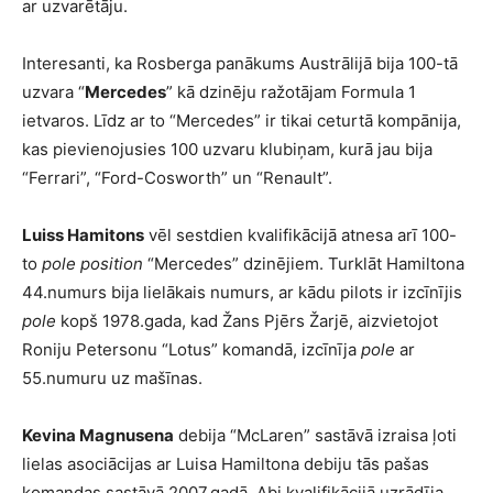
ar uzvarētāju.
Interesanti, ka Rosberga panākums Austrālijā bija 100-tā
uzvara “
Mercedes
” kā dzinēju ražotājam Formula 1
ietvaros. Līdz ar to “Mercedes” ir tikai ceturtā kompānija,
kas pievienojusies 100 uzvaru klubiņam, kurā jau bija
“Ferrari”, “Ford-Cosworth” un “Renault”.
Luiss Hamitons
vēl sestdien kvalifikācijā atnesa arī 100-
to
pole position
“Mercedes” dzinējiem. Turklāt Hamiltona
44.numurs bija lielākais numurs, ar kādu pilots ir izcīnījis
pole
kopš 1978.gada, kad Žans Pjērs Žarjē, aizvietojot
Roniju Petersonu “Lotus” komandā, izcīnīja
pole
ar
55.numuru uz mašīnas.
Kevina Magnusena
debija “McLaren” sastāvā izraisa ļoti
lielas asociācijas ar Luisa Hamiltona debiju tās pašas
komandas sastāvā 2007.gadā. Abi kvalifikācijā uzrādīja