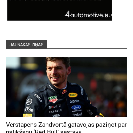
JAUNĀKĀS ZIŅAS
Verstapens Zandvortā gatavojas paziņot par
palikšanu ‘Red Bull’ sastāvā