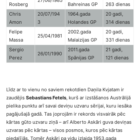
27/06/1985
Rosberg
Bahreinas GP
263 dienas
Chris
20/07/194
1964.gada
20 gadi,
Amon
3
Holandes GP
314 dienas
Felipe
2002.gada
20 gadi,
25/04/1981
Massa
Malaizijas GP
331 dienas
Sergio
2011.gada
21 gadi,
26/01/1990
Perez
Spānijas GP
121 dienas
Līdz ar to vienu no saviem rekotdien Daņila Kvjatam ir
zaudējis
Sebastians Fetels
, kurš ar izstāšanos Austrālijā
pielika punktu arī savai deviņu uzvaru sērijai, kuru iesāka
pagājušajā gadā. Tas joprojām ir rekords visvairāk pēc
kārtas gūto uzvaru ziņā – arī Alberto Askāri guva deviņas
uzvaras pēc kārtas – visos posmos, kuros pēc kārtas
piedalījās. Tomēr Askāri pa vidu izlaida 1953.gada