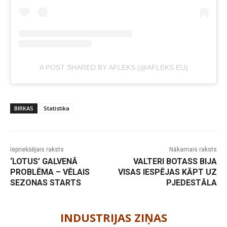
A POST SHARED BY AFLEKS (@AFLEKS.EU)
BIRKAS
Statistika
Iepriekšējais raksts
Nākamais raksts
‘LOTUS’ GALVENĀ
VALTERI BOTASS BIJA
PROBLĒMA – VĒLAIS
VISAS IESPĒJAS KĀPT UZ
SEZONAS STARTS
PJEDESTĀLA
-
INDUSTRIJAS ZIŅAS