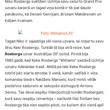
Niko Rosbergs svētdien izcīnīja savu ceturto Grand Prix
uzvaru karjerā un tagad viņa kontā ir tik pat daudz
panākumu, kā Denam Gernijam, Brūsam Maklārenam un
Edijam Irvainam.
Tagad Niko ir vajadzīga vēl viena uzvara, lai noķertu savu
tēvu Keki Rosbergu. Turklāt tā bija otrā reize, kad
Rosbergs
uzvar Austrālijas GP izcīņā. Pirmā bija
1985.gadā, kad Keke Rosbergs “Williams” sastāvā izcīnīja
uzvaru Adelaidas trasē. Attēlā pa labi Keke Rosbergs
tobrīd pēc starta atrodas 3.vietā, kamēr vadībā ir viņa
komandas biedrs Naidžels Mansels, kurš mirkli vēlāk
piedzīvos sadursmi ar sekojošo aizmugurē Airtonu
Sennu. Tas deva iespēju līderpozīcijā nonākt Rosbergam,
kurš savu iespēju izmantoja – sacīkstē līdz finišam bez
Rosberga tika vien septiņi piloti, no kuriem divi vienā aplī