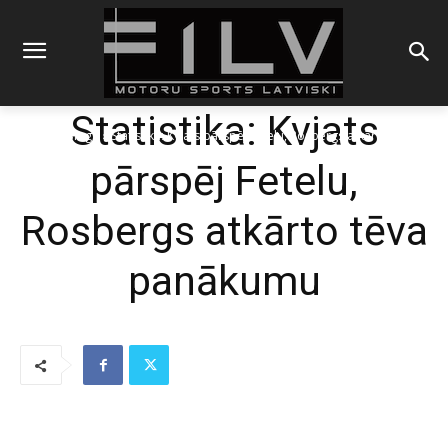
Statistika: Kvjats
Sākums
Blogs
Statistika: Kvjats pārspēj Fetelu, Rosbergs atkārto tēva
panākumu
pārspēj Fetelu,
Rosbergs atkārto tēva
panākumu