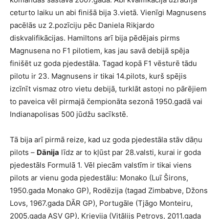
ceturto laiku un abi finišā bija 3.vietā. Vienīgi Magnusens
pacēlās uz 2.pozīciju pēc Daniela Rikjardo
diskvalifikācijas. Hamiltons arī bija pēdējais pirms
Magnusena no F1 pilotiem, kas jau savā debijā spēja
finišēt uz goda pjedestāla. Tagad kopā F1 vēsturē tādu
pilotu ir 23. Magnusens ir tikai 14.pilots, kurš spējis
izcīnīt vismaz otro vietu debijā, turklāt astoņi no pārējiem
to paveica vēl pirmajā čempionāta sezonā 1950.gadā vai
Indianapolisas 500 jūdžu sacīkstē.
Tā bija arī pirmā reize, kad uz goda pjedestāla stāv dāņu
pilots –
Dānija
līdz ar to kļūst par 28.valsti, kurai ir goda
pjedestāls Formulā 1. Vēl piecām valstīm ir tikai viens
pilots ar vienu goda pjedestālu: Monako (Luī Širons,
1950.gada Monako GP), Rodēzija (tagad Zimbabve, Džons
Lovs, 1967.gada DĀR GP), Portugāle (Tjāgo Monteiru,
2005.gada ASV GP), Krievija (Vitālijs Petrovs, 2011.gada