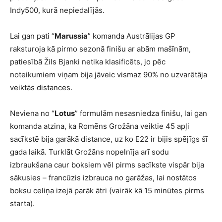
Indy500, kurā nepiedalījās.
Lai gan pati “
Marussia
” komanda Austrālijas GP
raksturoja kā pirmo sezonā finišu ar abām mašīnām,
patiesībā Žils Bjanki netika klasificēts, jo pēc
noteikumiem viņam bija jāveic vismaz 90% no uzvarētāja
veiktās distances.
Neviena no “
Lotus
” formulām nesasniedza finišu, lai gan
komanda atzina, ka Romēns Grožāna veiktie 45 apļi
sacīkstē bija garākā distance, uz ko E22 ir bijis spējīgs šī
gada laikā. Turklāt Grožāns nopelnīja arī sodu
izbraukšana caur boksiem vēl pirms sacīkste vispār bija
sākusies – francūzis izbrauca no garāžas, lai nostātos
boksu celiņa izejā parāk ātri (vairāk kā 15 minūtes pirms
starta).