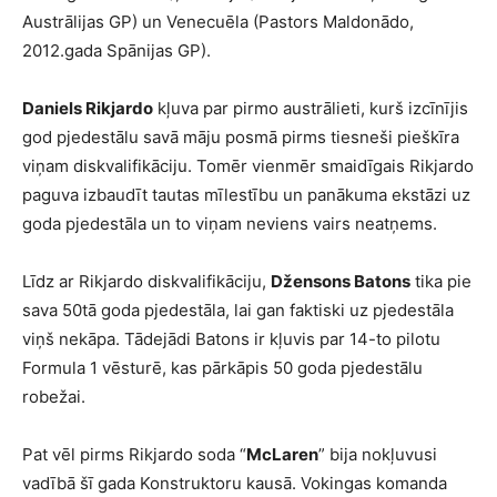
Austrālijas GP) un Venecuēla (Pastors Maldonādo,
2012.gada Spānijas GP).
Daniels Rikjardo
kļuva par pirmo austrālieti, kurš izcīnījis
god pjedestālu savā māju posmā pirms tiesneši pieškīra
viņam diskvalifikāciju. Tomēr vienmēr smaidīgais Rikjardo
paguva izbaudīt tautas mīlestību un panākuma ekstāzi uz
goda pjedestāla un to viņam neviens vairs neatņems.
Līdz ar Rikjardo diskvalifikāciju,
Džensons Batons
tika pie
sava 50tā goda pjedestāla, lai gan faktiski uz pjedestāla
viņš nekāpa. Tādejādi Batons ir kļuvis par 14-to pilotu
Formula 1 vēsturē, kas pārkāpis 50 goda pjedestālu
robežai.
Pat vēl pirms Rikjardo soda “
McLaren
” bija nokļuvusi
vadībā šī gada Konstruktoru kausā. Vokingas komanda