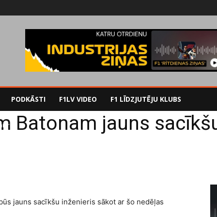
PODKĀSTI
F1LV VIDEO
F1 LĪDZJUTĒJU KLUBS
 Batonam jauns sacīkšu 
ieris
s jauns sacīkšu inženieris sākot ar šo nedēļas