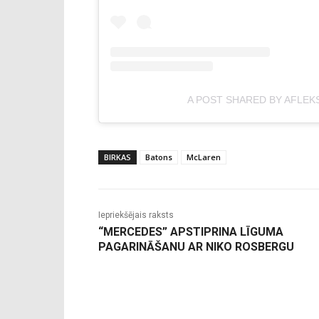
A POST SHARED BY AFLEK
BIRKAS
Batons
McLaren
Iepriekšējais raksts
“MERCEDES” APSTIPRINA LĪGUMA
PAGARINĀŠANU AR NIKO ROSBERGU
-