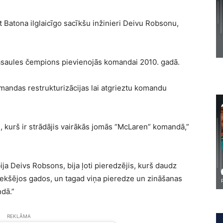
t Batona ilglaicīgo sacīkšu inžinieri Deivu Robsonu,
asaules čempions pievienojās komandai 2010. gadā.
mandas restrukturizācijas lai atgrieztu komandu
is, kurš ir strādājis vairākās jomās “McLaren” komandā,”
ija Deivs Robsons, bija ļoti pieredzējis, kurš daudz
iekšējos gados, un tagad viņa pieredze un zināšanas
ndā.”
REKLĀMA