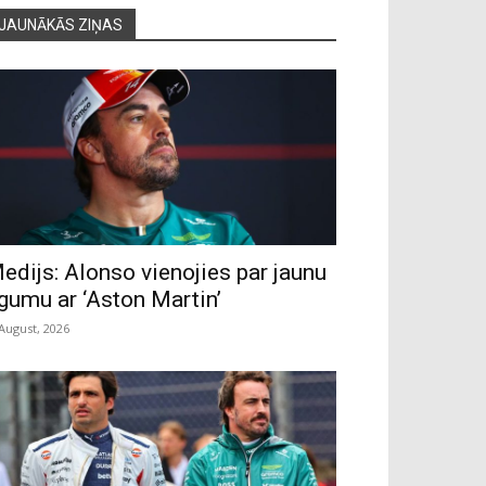
JAUNĀKĀS ZIŅAS
edijs: Alonso vienojies par jaunu
īgumu ar ‘Aston Martin’
 August, 2026