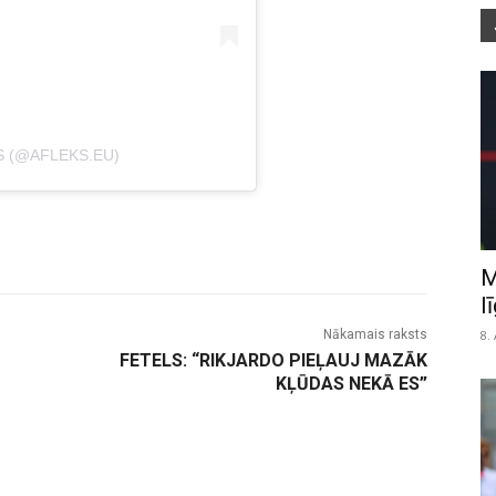
S (@AFLEKS.EU)
M
l
8.
Nākamais raksts
FETELS: “RIKJARDO PIEĻAUJ MAZĀK
KĻŪDAS NEKĀ ES”