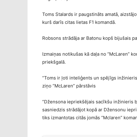
Toms Stalards ir paugstināts amatā, aizstājo
kurš darīs citas lietas F1 komandā.
Robsons strādāja ar Batonu kopš bijušais p
Izmaiņas notikušas kā daļa no “McLaren” ko
priekšgalā.
“Toms ir ļoti inteliģents un spējīgs inžinier
ziņo “McLaren” pārstāvis
“Džensona iepriekšējais sacīkšu inžinieris b
sasniedzis strādājot kopā ar Džensonu iepr
tiks izmantotas citās jomās “Mclaren” koma