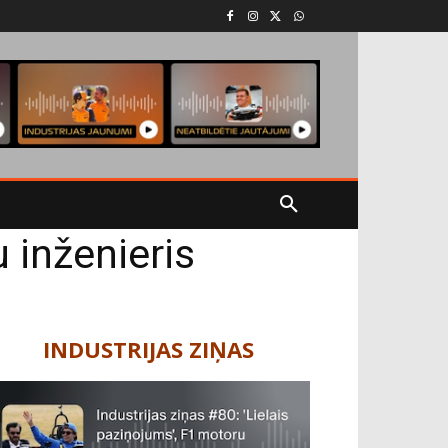
inženieris
INDUSTRIJAS ZIŅAS