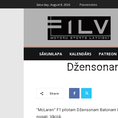
Saturday, August 8, 2026
Pievienoties
SĀKUMLAPA
KALENDĀRS
PATREON
Džensonam
Sākums
F1
Džensonam Batonam jauns sacīkšu inžen
Share
“McLaren” F1 pilotam Džensonam Batonam bū
nogali, Vācijā.