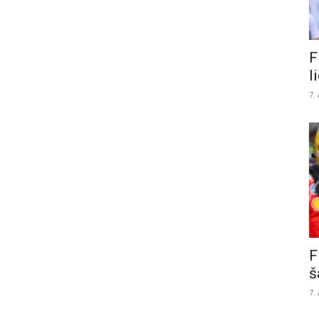
F
l
7.
F
š
7.