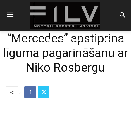
“Mercedes” apstiprina
Sākums
F1
"Mercedes" apstiprina līguma pagarināšanu ar Niko Rosbergu
līguma pagarināšanu ar
Niko Rosbergu