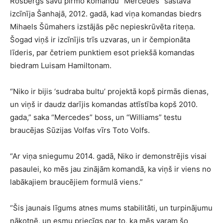
Rosbergs savu pirmo komandu “Mercedes” sastāvā
izcīnīja Šanhajā, 2012. gadā, kad viņa komandas biedrs
Mihaels Šūmahers izstājās pēc nepieskrūvēta riteņa.
Šogad viņš ir izcīnījis trīs uzvaras, un ir čempionāta
līderis, par četriem punktiem esot priekšā komandas
biedram Luisam Hamiltonam.
“Niko ir bijis ‘sudraba bultu’ projektā kopš pirmās dienas,
un viņš ir daudz darījis komandas attīstība kopš 2010.
gada,” saka “Mercedes” boss, un “Williams” testu
braucējas Sūzijas Volfas vīrs Toto Volfs.
“Ar viņa sniegumu 2014. gadā, Niko ir demonstrējis visai
pasaulei, ko mēs jau zinājām komandā, ka viņš ir viens no
labākajiem braucējiem formulā viens.”
“Šis jaunais līgums atnes mums stabilitāti, un turpinājumu
nākotnē, un esmu priecīgs par to, ka mēs varam šo