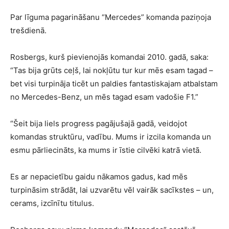
Par līguma pagarināšanu “Mercedes” komanda paziņoja
trešdienā.
Rosbergs, kurš pievienojās komandai 2010. gadā, saka:
“Tas bija grūts ceļš, lai nokļūtu tur kur mēs esam tagad –
bet visi turpināja ticēt un paldies fantastiskajam atbalstam
no Mercedes-Benz, un mēs tagad esam vadošie F1.”
“Šeit bija liels progress pagājušajā gadā, veidojot
komandas struktūru, vadību. Mums ir izcila komanda un
esmu pārliecināts, ka mums ir īstie cilvēki katrā vietā.
Es ar nepacietību gaidu nākamos gadus, kad mēs
turpināsim strādāt, lai uzvarētu vēl vairāk sacīkstes – un,
cerams, izcīnītu titulus.