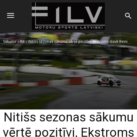
Sākums
RX
Nitišs sezonas sākumu vērtē pozitīvi, Ekstroms slavē Reini
Nitišs sezonas sākumu
vērtē pozitīvi, Ekstroms