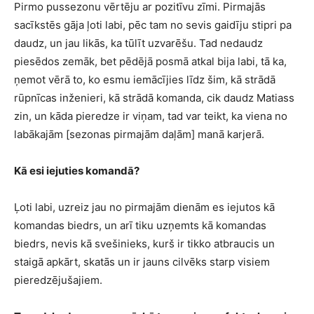
Pirmo pussezonu vērtēju ar pozitīvu zīmi. Pirmajās
sacīkstēs gāja ļoti labi, pēc tam no sevis gaidīju stipri pa
daudz, un jau likās, ka tūlīt uzvarēšu. Tad nedaudz
piesēdos zemāk, bet pēdējā posmā atkal bija labi, tā ka,
ņemot vērā to, ko esmu iemācījies līdz šim, kā strādā
rūpnīcas inženieri, kā strādā komanda, cik daudz Matiass
zin, un kāda pieredze ir viņam, tad var teikt, ka viena no
labākajām [sezonas pirmajām daļām] manā karjerā.
Kā esi iejuties komandā?
Ļoti labi, uzreiz jau no pirmajām dienām es iejutos kā
komandas biedrs, un arī tiku uzņemts kā komandas
biedrs, nevis kā svešinieks, kurš ir tikko atbraucis un
staigā apkārt, skatās un ir jauns cilvēks starp visiem
pieredzējušajiem.