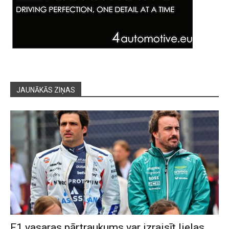
JAUNĀKĀS ZIŅAS
F1 vasaras pārtraukums var izraisīt lielas