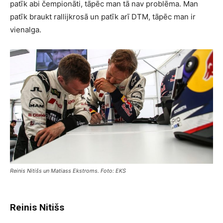
patīk abi čempionāti, tāpēc man tā nav problēma. Man
patīk braukt rallijkrosā un patīk arī DTM, tāpēc man ir
vienalga.
Reinis Nitišs un Matiass Ekstroms. Foto: EKS
Reinis Nitišs