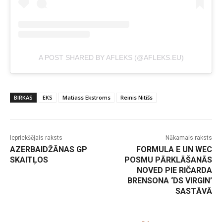
A POST SHARED BY AFLEKS (@AFLEKS.EU)
BIRKAS
EKS
Matiass Ekstroms
Reinis Nitišs
Iepriekšējais raksts
Nākamais raksts
AZERBAIDŽĀNAS GP
FORMULA E UN WEC
SKAITĻOS
POSMU PĀRKLĀŠANĀS
NOVED PIE RIČARDA
BRENSONA ‘DS VIRGIN’
SASTĀVĀ
-