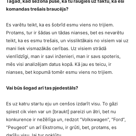
Tagad, kad sezona pusē, kā tu raugies uz faktu, ka esi
komandas trešais braucējs?
Es varētu teikt, ka es šobrīd esmu viens no trijiem.
Protams, tur ir šādas un tādas nianses, bet es nevarētu
teikt, ka es esmu trešais, un vissliktākais no visiem vai uz
mani liek vismazākās cerības. Uz visiem strādā
vienlīdzīgi, man ir savi inženieri, man ir savs spoteris,
mēs visi analizējam datus kopā. Kā jau es teicu, ir
nianses, bet kopumā tomēr esmu viens no trijiem.
Vai būs šogad arī tas pjedestāls?
Es uz katru startu eju un cenšos izdarīt visu. To gāzi
spiest cik vien var un [braukt] pareizi un ātri, bet nu
konkurence ir nežēlīga un, redzot “Volkswagen”, “Ford”,
“Peugeot” un arī Ekstromu, ir grūti, bet, protams, es
darīšu visu, lai tur nokļūtu.