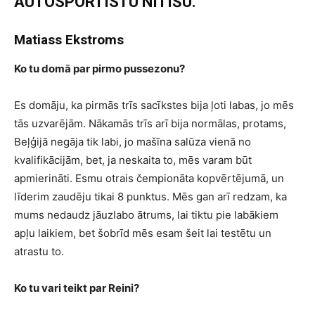
AUTOSPORTISTU NITIŠU.
Matiass Ekstroms
Ko tu domā par pirmo pussezonu?
Es domāju, ka pirmās trīs sacīkstes bija ļoti labas, jo mēs
tās uzvarējām. Nākamās trīs arī bija normālas, protams,
Beļģijā negāja tik labi, jo mašīna salūza vienā no
kvalifikācijām, bet, ja neskaita to, mēs varam būt
apmierināti. Esmu otrais čempionāta kopvērtējumā, un
līderim zaudēju tikai 8 punktus. Mēs gan arī redzam, ka
mums nedaudz jāuzlabo ātrums, lai tiktu pie labākiem
apļu laikiem, bet šobrīd mēs esam šeit lai testētu un
atrastu to.
Ko tu vari teikt par Reini?