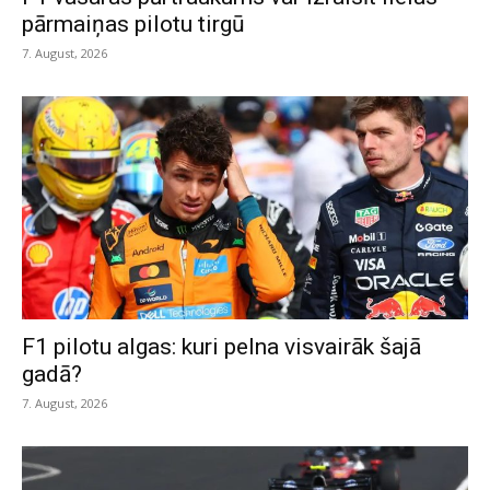
pārmaiņas pilotu tirgū
7. August, 2026
F1 pilotu algas: kuri pelna visvairāk šajā
gadā?
7. August, 2026