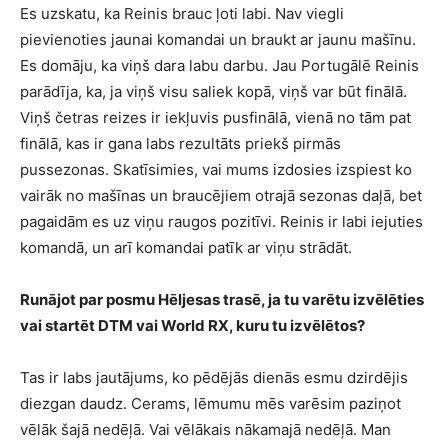
Es uzskatu, ka Reinis brauc ļoti labi. Nav viegli
pievienoties jaunai komandai un braukt ar jaunu mašīnu.
Es domāju, ka viņš dara labu darbu. Jau Portugālē Reinis
parādīja, ka, ja viņš visu saliek kopā, viņš var būt finālā.
Viņš četras reizes ir iekļuvis pusfinālā, vienā no tām pat
finālā, kas ir gana labs rezultāts priekš pirmās
pussezonas. Skatīsimies, vai mums izdosies izspiest ko
vairāk no mašīnas un braucējiem otrajā sezonas daļā, bet
pagaidām es uz viņu raugos pozitīvi. Reinis ir labi iejuties
komandā, un arī komandai patīk ar viņu strādāt.
Runājot par posmu Hēljesas trasē, ja tu varētu izvēlēties
vai startēt DTM vai World RX, kuru tu izvēlētos?
Tas ir labs jautājums, ko pēdējās dienās esmu dzirdējis
diezgan daudz. Cerams, lēmumu mēs varēsim paziņot
vēlāk šajā nedēļā. Vai vēlākais nākamajā nedēļā. Man