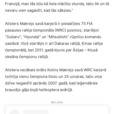
Francijā, man tās būs kā liela mācību stunda, taču tik un tā
nevaru vien sagaidīt, kad tās sāksies.”
Alisters Makrejs savā karjerā ir piedalījies 75 FIA
pasaules rallija čempionāta (WRC) posmos, startējot
“Subaru”, “Hyundai” un “Mitsubishi” rūpnīcu komandu
sastāvā. Viņš startējis ir arī Dakaras rallijā, Ķīnas rallija
čempionātā, bet 2011. gadā kļuvis par Āzijas – Klusā
okeāna čempionu rallijā.
Alistera vecākais brālis Kolins Makrejs savā WRC karjerā
izcīnīja vienu čempiona titulu un 25 uzvaras, taču viņa
dzīve negaidīti aprāvās 2007. gadā, kad leģendārais
braucējs gāja bojā helikoptera avārijā.
REKLĀMA