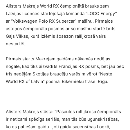
Alisters Makrejs World RX čempionātā brauks zem
Latvijas licences startējošajā komandā “LOCO Energy”
ar “Volkswagen Polo RX Supercar” mašīnu. Pirmajos
astoņos čempionāta posmos ar šo mašīnu startē brits
Gajs Vilkss, kurš izlēmis šosezon rallijkrosā vairs
nestartēt.
Pirmais starts Makrejam gaidāms nākamās nedēļas
nogalē, kad tiks aizvadīts Francijas RX posms, bet jau pēc
trīs nedēļām Skotijas braucēju varēsim vērot “Neste
World RX of Latvia” posmā, Biķernieku trasē, Rīgā.
Alisters Makrejs stāsta: “Pasaules rallijkrosa čempionāts
ir neticami spēcīgs seriāls, man tās būs ugunskristības,
ko es patiešam gaidu. Ļoti gaidu sacensības Loekā,