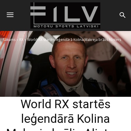
Sākums
RX
World RX startēs leģendārā Kolina Makreja brālis Alisters
World RX startēs
leģendārā Kolina