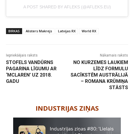
A POST SHARED BY AFLEKS (@AFLEKS.EU)
BIRKAS
Alisters Makrejs
Latvijas RX
World RX
Iepriekšējais raksts
Nākamais raksts
STOFELS VANDŪRNS
NO KURZEMES LAUKIEM
PAGARINA LĪGUMU AR
LĪDZ FORMULU
‘MCLAREN’ UZ 2018.
SACĪKSTĒM AUSTRĀLIJĀ
GADU
– ROMANA KRŪMIŅA
STĀSTS
-
INDUSTRIJAS ZIŅAS