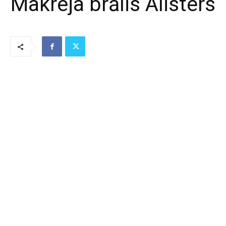
Makreja brālis Alisters