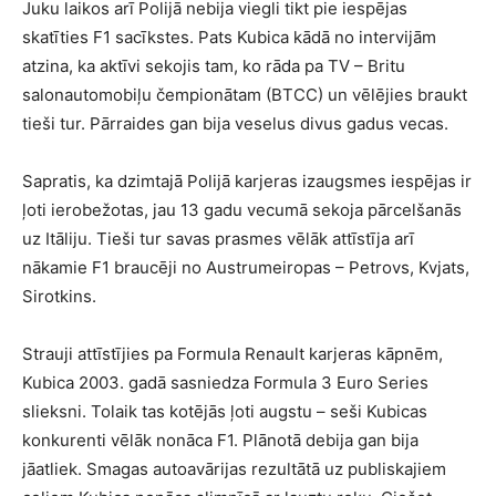
Juku laikos arī Polijā nebija viegli tikt pie iespējas
skatīties F1 sacīkstes. Pats Kubica kādā no intervijām
atzina, ka aktīvi sekojis tam, ko rāda pa TV – Britu
salonautomobiļu čempionātam (BTCC) un vēlējies braukt
tieši tur. Pārraides gan bija veselus divus gadus vecas.
Sapratis, ka dzimtajā Polijā karjeras izaugsmes iespējas ir
ļoti ierobežotas, jau 13 gadu vecumā sekoja pārcelšanās
uz Itāliju. Tieši tur savas prasmes vēlāk attīstīja arī
nākamie F1 braucēji no Austrumeiropas – Petrovs, Kvjats,
Sirotkins.
Strauji attīstījies pa Formula Renault karjeras kāpnēm,
Kubica 2003. gadā sasniedza Formula 3 Euro Series
slieksni. Tolaik tas kotējās ļoti augstu – seši Kubicas
konkurenti vēlāk nonāca F1. Plānotā debija gan bija
jāatliek. Smagas autoavārijas rezultātā uz publiskajiem