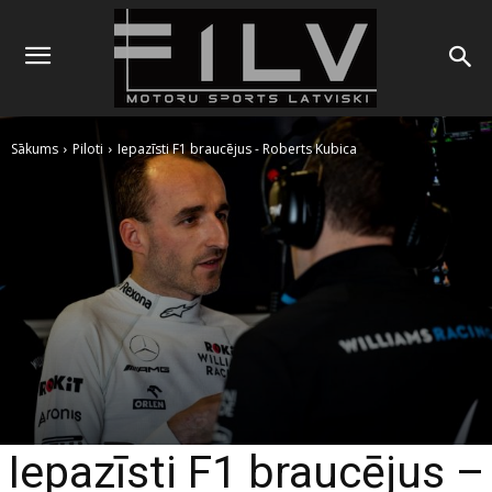
Sākums
Piloti
Iepazīsti F1 braucējus - Roberts Kubica
Iepazīsti F1 braucējus –