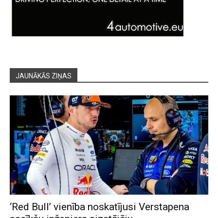
JAUNĀKĀS ZIŅAS
‘Red Bull’ vienība noskatījusi Verstapena