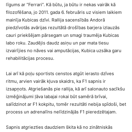
līgums ar “Ferrari”. Kā būtu, ja būtu ir nekas vairāk kā
filozofēšana, jo 2011. gada 6. februāris uz visiem laikiem
mainīja Kubicas dzīvi. Rallija sacensībās Andorā
piedzīvotās avārijas rezultātā drošības barjera izlauzās
cauri priekšējam pārsegam un smagi traumēja Kubicas
labo roku. Zaudējis daudz asiņu un par mata tiesu
izvairījies no nāves vai amputācijas, Kubica uzsāka garu
rehabilitācijas procesu.
Lai arī kā poļu sportists censtos atgūt ierasto dzīves
ritmu, arvien vairāk kļuva skaidrs, ka F1 sapnis ir
izsapņots. Atgriešanās pie rallija, kā arī salonauto sacīkšu
izmēģinājumi ļāva labajai rokai būt samērā brīvai,
salīdzinot ar F1 kokpitu, tomēr rezultāti nebija spīdoši, bet
process un adrenalīns nelīdzinājās F1 pieredzētajam.
Sapnis atgriezties daudziem škita kā no zinātniskās