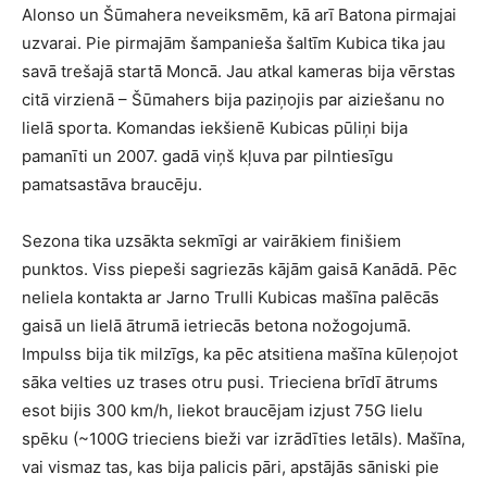
Alonso un Šūmahera neveiksmēm, kā arī Batona pirmajai
uzvarai. Pie pirmajām šampanieša šaltīm Kubica tika jau
savā trešajā startā Moncā. Jau atkal kameras bija vērstas
citā virzienā – Šūmahers bija paziņojis par aiziešanu no
lielā sporta. Komandas iekšienē Kubicas pūliņi bija
pamanīti un 2007. gadā viņš kļuva par pilntiesīgu
pamatsastāva braucēju.
Sezona tika uzsākta sekmīgi ar vairākiem finišiem
punktos. Viss piepeši sagriezās kājām gaisā Kanādā. Pēc
neliela kontakta ar Jarno Trulli Kubicas mašīna palēcās
gaisā un lielā ātrumā ietriecās betona nožogojumā.
Impulss bija tik milzīgs, ka pēc atsitiena mašīna kūleņojot
sāka velties uz trases otru pusi. Trieciena brīdī ātrums
esot bijis 300 km/h, liekot braucējam izjust 75G lielu
spēku (~100G trieciens bieži var izrādīties letāls). Mašīna,
vai vismaz tas, kas bija palicis pāri, apstājās sāniski pie