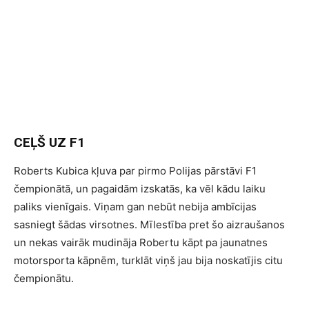
CEĻŠ UZ F1
Roberts Kubica kļuva par pirmo Polijas pārstāvi F1
čempionātā, un pagaidām izskatās, ka vēl kādu laiku
paliks vienīgais. Viņam gan nebūt nebija ambīcijas
sasniegt šādas virsotnes. Mīlestība pret šo aizraušanos
un nekas vairāk mudināja Robertu kāpt pa jaunatnes
motorsporta kāpnēm, turklāt viņš jau bija noskatījis citu
čempionātu.