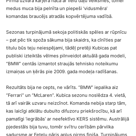
Pirmā uzvara karjerā nāca ar lielu daļu veiksmes, tomēr
medus muca bija pelnīta un piepeši ‘vidusmēra’
komandas braucējs atradās kopvērtējuma vadībā.
Sezonas turpinājumā sekoja politiskās spēles ar rūpnīcu
– pat pēc tik spoža sākuma bija skaidrs, ka cīnīties par
titulu būs teju neiespējami, tādēļ pretēji Kubicas pat
publiski izteiktās vēlmes pilnveidot aktuālā gada modeli,
“BMW” centās izmantot straujās tehnisko noteikumu
izmaiņas un ķērās pie 2009. gada modeļa radīšanas.
Rezultāts bija ne cepts, ne vārīts. “BMW” iepalika aiz
“Ferrari” un “McLaren”. Kubica sezonu noslēdza 4. vietā,
tā arī vairāk uzvaru neizcīnot. Komanda nebija starp tām,
kas laicīgi atklātu dubulto difuzoru priekšrocību, kā arī
pamatīgi ‘iegrābās’ ar neefektīvo KERS sistēmu. Austrālijā
pjedestāls bija tuvu, tomēr svītru cerībām pārvilka
sadursme ar Fetelu pāris apļus pirms finiša. Turpinājums