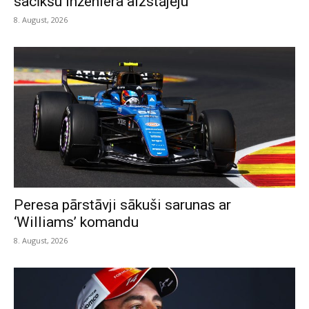
sacīkšu inženiera aizstājēju
8. August, 2026
Peresa pārstāvji sākuši sarunas ar
‘Williams’ komandu
8. August, 2026