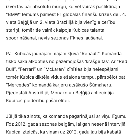
izvērtās par absolūtu murgu, ko vēl vairāk pasliktināja
“BMW” lēmums pamest F1 globālās finanšu krīzes dēļ. 4.
vieta Beļģijā un 2. vieta Brazīlijā bija vienīgie cerību
stariņi, tomēr tie vairāk kalpoja Kubicas talanta
spodrināšanai, nevis sezonas līknes laušanai.
Par Kubicas jaunajām mājām kļuva “Renault”. Komanda
tikko sāka atkopties no pazemojošās ‘krašgeitas’. Ar “Red
Bull”, “Ferrari” un “McLaren” cīnīties bija neiespējami,
tomēr Kubica diktēja vidus ešalona tempu, pārspējot pat
“Mercedes” komandā karjeru atsākušo Šūmaheru.
Pjedestāli Austrālijā, Monako un Beļģijā apliecināja
Kubicas piederību pašai elitei.
Jūlijā tika ziņots, ka komanda pagarinājusi ar viņu līgumu
līdz 2012. gada sezonas beigām, lai gan nesenā intervijā
Kubica izteicās, ka viņam uz 2012. gadu jau bija kabatā