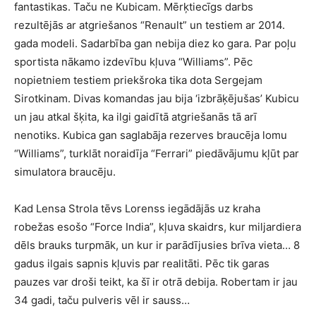
fantastikas. Taču ne Kubicam. Mērķtiecīgs darbs
rezultējās ar atgriešanos “Renault” un testiem ar 2014.
gada modeli. Sadarbība gan nebija diez ko gara. Par poļu
sportista nākamo izdevību kļuva “Williams”. Pēc
nopietniem testiem priekšroka tika dota Sergejam
Sirotkinam. Divas komandas jau bija ‘izbrāķējušas’ Kubicu
un jau atkal šķita, ka ilgi gaidītā atgriešanās tā arī
nenotiks. Kubica gan saglabāja rezerves braucēja lomu
“Williams”, turklāt noraidīja “Ferrari” piedāvājumu kļūt par
simulatora braucēju.
Kad Lensa Strola tēvs Lorenss iegādājās uz kraha
robežas esošo “Force India”, kļuva skaidrs, kur miljardiera
dēls brauks turpmāk, un kur ir parādījusies brīva vieta… 8
gadus ilgais sapnis kļuvis par realitāti. Pēc tik garas
pauzes var droši teikt, ka šī ir otrā debija. Robertam ir jau
34 gadi, taču pulveris vēl ir sauss…