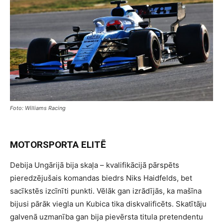
Foto: Williams Racing
MOTORSPORTA ELITĒ
Debija Ungārijā bija skaļa – kvalifikācijā pārspēts
pieredzējušais komandas biedrs Niks Haidfelds, bet
sacīkstēs izcīnīti punkti. Vēlāk gan izrādījās, ka mašīna
bijusi pārāk viegla un Kubica tika diskvalificēts. Skatītāju
galvenā uzmanība gan bija pievērsta titula pretendentu