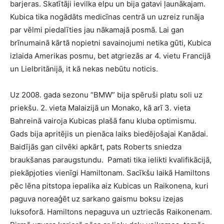
barjeras. Skatītāji ievilka elpu un bija gatavi ļaunākajam.
Kubica tika nogādāts medicīnas centrā un uzreiz runāja
par vēlmi piedalīties jau nākamajā posmā. Lai gan
brīnumainā kārtā nopietni savainojumi netika gūti, Kubica
izlaida Amerikas posmu, bet atgriezās ar 4. vietu Francijā
un Lielbritānijā, it kā nekas nebūtu noticis.
Uz 2008. gada sezonu “BMW” bija spēruši platu soli uz
priekšu. 2. vieta Malaizijā un Monako, kā arī 3. vieta
Bahreinā vairoja Kubicas plašā fanu kluba optimismu.
Gads bija apritējis un pienāca laiks biedējošajai Kanādai.
Baidījās gan cilvēki apkārt, pats Roberts sniedza
braukšanas paraugstundu. Pamati tika ielikti kvalifikācijā,
piekāpjoties vienīgi Hamiltonam. Sacīkšu laikā Hamiltons
pēc lēna pitstopa iepalika aiz Kubicas un Raikonena, kuri
paguva noreaģēt uz sarkano gaismu boksu izejas
luksoforā. Hamiltons nepaguva un uztriecās Raikonenam.