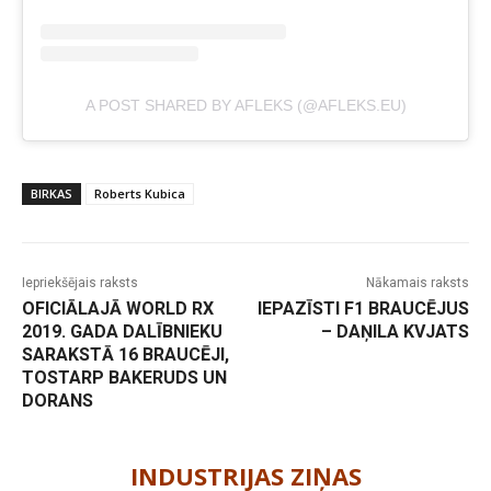
A POST SHARED BY AFLEKS (@AFLEKS.EU)
BIRKAS
Roberts Kubica
Iepriekšējais raksts
Nākamais raksts
OFICIĀLAJĀ WORLD RX
IEPAZĪSTI F1 BRAUCĒJUS
2019. GADA DALĪBNIEKU
– DAŅILA KVJATS
SARAKSTĀ 16 BRAUCĒJI,
TOSTARP BAKERUDS UN
DORANS
-
INDUSTRIJAS ZIŅAS