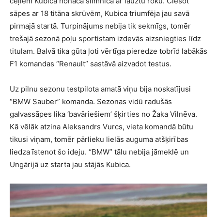
ceļiem Kubica nonāca slimnīcā ar lauztu roku. Ciešot
sāpes ar 18 titāna skrūvēm, Kubica triumfēja jau savā
pirmajā startā. Turpinājums nebija tik sekmīgs, tomēr
trešajā sezonā poļu sportistam izdevās aizsniegties līdz
titulam. Balvā tika gūta ļoti vērtīga pieredze tobrīd labākās
F1 komandas “Renault” sastāvā aizvadot testus.
Uz pilnu sezonu testpilota amatā viņu bija noskatījusi
“BMW Sauber” komanda. Sezonas vidū radušās
galvassāpes lika ‘bavāriešiem’ šķirties no Žaka Vilnēva.
Kā vēlāk atzina Aleksandrs Vurcs, vieta komandā būtu
tikusi viņam, tomēr pārlieku lielās auguma atšķirības
liedza īstenot šo ideju. “BMW” tālu nebija jāmeklē un
Ungārijā uz starta jau stājās Kubica.