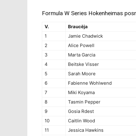
Formula W Series Hokenheimas posm
V.
Braucēja
1
Jamie Chadwick
2
Alice Powell
3
Marta Garcia
4
Beitske Visser
5
Sarah Moore
6
Fabienne Wohlwend
7
Miki Koyama
8
Tasmin Pepper
9
Gosia Rdest
10
Caitlin Wood
11
Jessica Hawkins