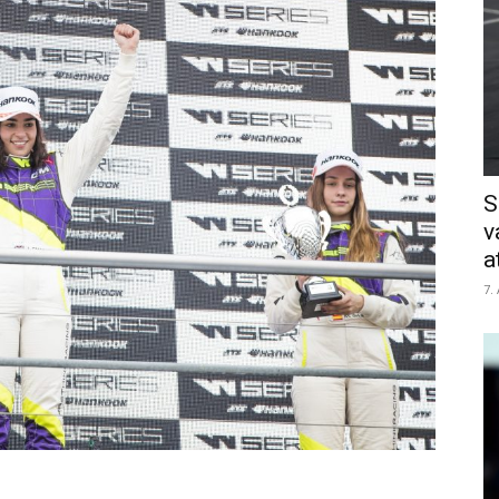
S
v
a
7.