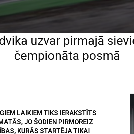
dvika uzvar pirmajā siev
čempionāta posmā
ĪGIEM LAIKIEM TIKS IERAKSTĪTS
ATĀS, JO ŠODIEN PIRMOREIZ
BAS, KURĀS STARTĒJA TIKAI