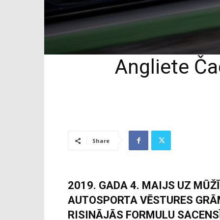
Angliete Ča
Share
2019. GADA 4. MAIJS UZ MŪŽ
AUTOSPORTA VĒSTURES GRĀM
RISINĀJĀS FORMULU SACENSĪ