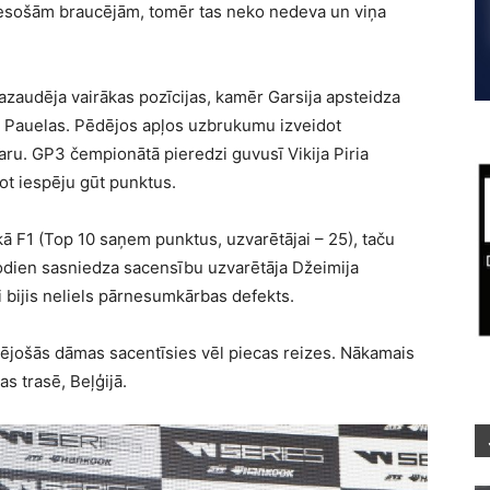
ā esošām braucējām, tomēr tas neko nedeva un viņa
azaudēja vairākas pozīcijas, kamēr Garsija apsteidza
es Pauelas. Pēdējos apļos uzbrukumu izveidot
aru. GP3 čempionātā pieredzi guvusī Vikija Piria
ot iespēju gūt punktus.
 kā F1 (Top 10 saņem punktus, uzvarētājai – 25), taču
 šodien sasniedza sacensību uzvarētāja Džeimija
i bijis neliels pārnesumkārbas defekts.
tējošās dāmas sacentīsies vēl piecas reizes. Nākamais
s trasē, Beļģijā.