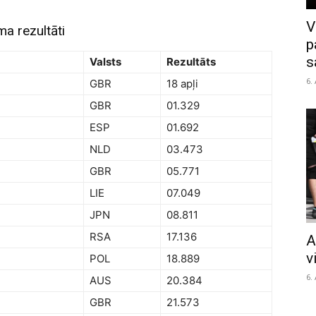
V
a rezultāti
p
s
Valsts
Rezultāts
6.
GBR
18 apļi
GBR
01.329
ESP
01.692
NLD
03.473
GBR
05.771
LIE
07.049
JPN
08.811
RSA
17.136
A
v
POL
18.889
6.
AUS
20.384
GBR
21.573