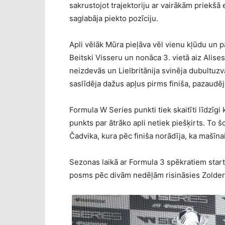
sakrustojot trajektoriju ar vairākām priekš
saglabāja piekto pozīciju.
Apli vēlāk Mūra pieļāva vēl vienu kļūdu un p
Beitski Visseru un nonāca 3. vietā aiz Alis
neizdevās un Lielbritānija svinēja dubultuzv
saslīdēja dažus apļus pirms finiša, pazaudēj
Formula W Series punkti tiek skaitīti līdzīgi
punkts par ātrāko apli netiek piešķirts. To
Čadvika, kura pēc finiša norādīja, ka mašīna
Sezonas laikā ar Formula 3 spēkratiem star
posms pēc divām nedēļām risināsies Zoldera