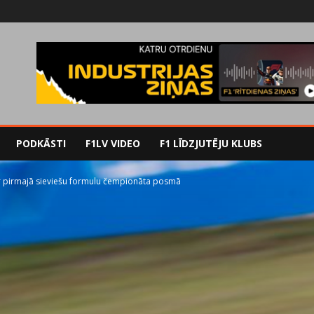
PODKĀSTI
F1LV VIDEO
F1 LĪDZJUTĒJU KLUBS
r pirmajā sieviešu formulu čempionāta posmā