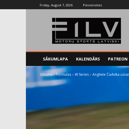
Friday, August 7, 2026
Pievienoties
SĀKUMLAPA
KALENDĀRS
PATREON
Sākums
Formulas
W Series
Angliete Čadvika uzva