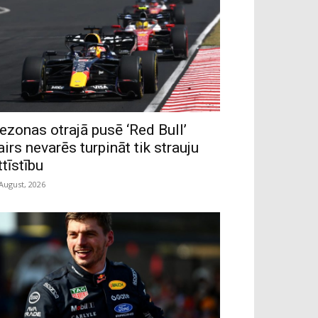
ezonas otrajā pusē ‘Red Bull’
airs nevarēs turpināt tik strauju
ttīstību
 August, 2026