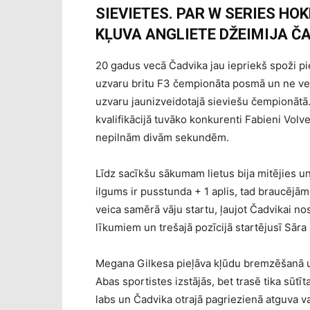
SIEVIETES. PAR W SERIES H
KĻUVA ANGLIETE DŽEIMIJA ČA
20 gadus vecā Čadvika jau iepriekš spoži pi
uzvaru britu F3 čempionāta posmā un ne velt
uzvaru jaunizveidotajā sieviešu čempionātā.
kvalifikācijā tuvāko konkurenti Fabieni Vol
nepilnām divām sekundēm.
Līdz sacīkšu sākumam lietus bija mitējies un
ilgums ir pusstunda + 1 aplis, tad braucēj
veica samērā vāju startu, ļaujot Čadvikai no
līkumiem un trešajā pozīcijā startējusī Sār
Megana Gilkesa pieļāva kļūdu bremzēšanā un
Abas sportistes izstājās, bet trasē tika sūt
labs un Čadvika otrajā pagriezienā atguva v