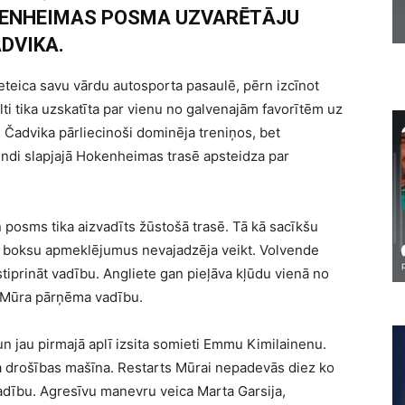
OKENHEIMAS POSMA UZVARĒTĀJU
DVIKA.
eteica savu vārdu autosporta pasaulē, pērn izcīnot
i tika uzskatīta par vienu no galvenajām favorītēm uz
 Čadvika pārliecinoši dominēja treniņos, bet
vendi slapjajā Hokenheimas trasē apsteidza par
 posms tika aizvadīts žūstošā trasē. Tā kā sacīkšu
ām boksu apmeklējumus nevajadzēja veikt. Volvende
stiprināt vadību. Angliete gan pieļāva kļūdu vienā no
a Mūra pārņēma vadību.
 jau pirmajā aplī izsita somieti Emmu Kimilainenu.
īta drošības mašīna. Restarts Mūrai nepadevās diez ko
adību. Agresīvu manevru veica Marta Garsija,