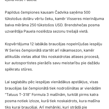
Papildus čempiones kausam Čadvika saņēma 500
tūkstošus dolāru vērtu čeku, kamēr Visseres mierinājuma
balva mērāma 250 tūkstošos USD. Brendshečas posma
uzvarētāja Pauela noslēdza sezonu trešajā vietā.
Kopvērtējuma 12 labākās braucējas nopelnījušas iespēju
W Series čempionātā startēt arī nākamsezon, kamēr
atlikušās vietas atkal tiks noskaidrotas atlases procesā,
kur autosportistes pierādīs savu meistarību pie dažādu
spēkratu stūres.
Lai saglabātu pēc iespējas vienādākus apstākļus, visas
braucējas šai čempionātā tiek nodrošinātas ar vienādām
“Tatuus T-318” Formula 3 mašīnām, turklāt pirms katra
posma notiek izloze, kurā tiek noskaidrots, kura mašīna
tiks kurai braucējai. Arī mehāniķi, kuri strādā pie