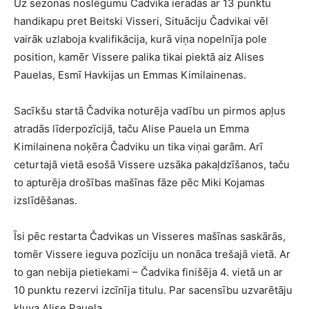
Uz sezonas noslēgumu Čadvika ieradās ar 13 punktu
handikapu pret Beitski Visseri, Situāciju Čadvikai vēl
vairāk uzlaboja kvalifikācija, kurā viņa nopelnīja pole
position, kamēr Vissere palika tikai piektā aiz Alises
Pauelas, Esmī Havkijas un Emmas Kimilainenas.
Sacīkšu startā Čadvika noturēja vadību un pirmos apļus
atradās līderpozīcijā, taču Alise Pauela un Emma
Kimilainena noķēra Čadviku un tika viņai garām. Arī
ceturtajā vietā esošā Vissere uzsāka pakaļdzīšanos, taču
to apturēja drošības mašīnas fāze pēc Miki Kojamas
izslīdēšanas.
Īsi pēc restarta Čadvikas un Visseres mašīnas saskārās,
tomēr Vissere ieguva pozīciju un nonāca trešajā vietā. Ar
to gan nebija pietiekami – Čadvika finišēja 4. vietā un ar
10 punktu rezervi izcīnīja titulu. Par sacensību uzvarētāju
kļuva Alise Pauela.