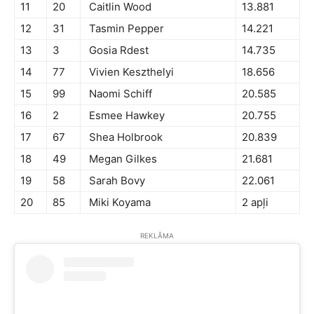
11
20
Caitlin Wood
13.881
12
31
Tasmin Pepper
14.221
13
3
Gosia Rdest
14.735
14
77
Vivien Keszthelyi
18.656
15
99
Naomi Schiff
20.585
16
2
Esmee Hawkey
20.755
17
67
Shea Holbrook
20.839
18
49
Megan Gilkes
21.681
19
58
Sarah Bovy
22.061
20
85
Miki Koyama
2 apļi
REKLĀMA