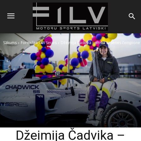
Sākums
Formulas
W Series
Džeimija Čadvika - pirmā W Series čempione
Džeimija Čadvika –