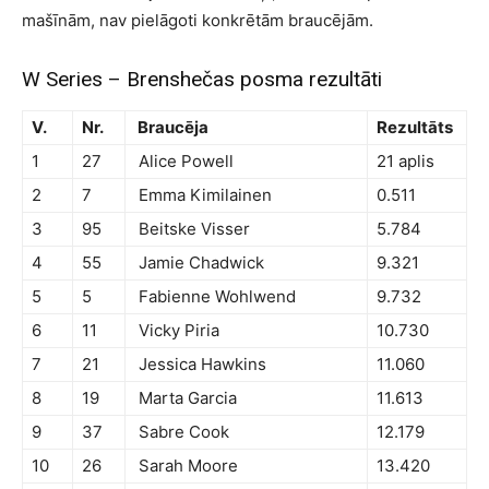
mašīnām, nav pielāgoti konkrētām braucējām.
W Series – Brenshečas posma rezultāti
V.
Nr.
Braucēja
Rezultāts
1
27
Alice Powell
21 aplis
2
7
Emma Kimilainen
0.511
3
95
Beitske Visser
5.784
4
55
Jamie Chadwick
9.321
5
5
Fabienne Wohlwend
9.732
6
11
Vicky Piria
10.730
7
21
Jessica Hawkins
11.060
8
19
Marta Garcia
11.613
9
37
Sabre Cook
12.179
10
26
Sarah Moore
13.420