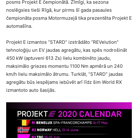
posms Projekt E čempionātā. Zīmīgi, ka sezona
noslēgsies tieši Rīgā, kur pirms šī gada pasaules
čempionāta posma Motormuzejā tika prezentēta Projekt E
automašīna.
Projekt E izmantos “STARD” izstrādāto “REVelution”
tehnoloģiju un EV jaudas agregātu, kas spēs nodrošināt
450 kW (aptuveni 613 Zs) lielu kombinēto jaudu,
maksimālo griezes momentu 1100 Nm apmērā un 240
km/h lielu maksimālo ātrumu. Turklāt, “STARD” jaudas
agregātu būs iespējams iebūvēt arī līdz šim World RX
izmantoto auto šasijās.