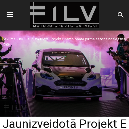
Sākums
RX
Jaunizveidotā Projekt E čempionāta pirmā sezona noslēgsies
Rīgā
Jaunizveidotā Projekt E