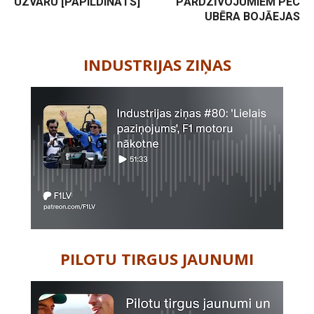
UZVARU [PAPILDINĀTS]
PĀRDZĪVOJUMIEM PĒC
UBĒRA BOJĀEJAS
-
INDUSTRIJAS ZIŅAS
PILOTU TIRGUS JAUNUMI