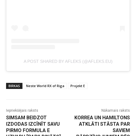
A POST SHARED BY AFLEKS (@AFLEKS.EU)
BIRKAS
Neste World RX of Riga
Projekt E
Iepriekšējais raksts
Nākamais raksts
SIMSAM BEIDZOT
KORREA UN HAMILTONS
IZDODAS IZCĪNĪT SAVU
ATKLĀTI STĀSTA PAR
PIRMO FORMULA E
SAVIEM