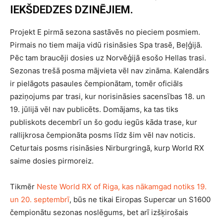
IEKŠDEDZES DZINĒJIEM.
Projekt E pirmā sezona sastāvēs no pieciem posmiem.
Pirmais no tiem maija vidū risināsies Spa trasē, Beļģijā.
Pēc tam braucēji dosies uz Norvēģijā esošo Hellas trasi.
Sezonas trešā posma mājvieta vēl nav zināma. Kalendārs
ir pielāgots pasaules čempionātam, tomēr oficiāls
paziņojums par trasi, kur norisināsies sacensības 18. un
19. jūlijā vēl nav publicēts. Domājams, ka tas tiks
publiskots decembrī un šo godu iegūs kāda trase, kur
rallijkrosa čempionāta posms līdz šim vēl nav noticis.
Ceturtais posms risināsies Nirburgringā, kurp World RX
saime dosies pirmoreiz.
Tikmēr
Neste World RX of Riga, kas nākamgad notiks 19.
un 20. septembrī
, būs ne tikai Eiropas Supercar un S1600
čempionātu sezonas noslēgums, bet arī izšķirošais