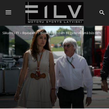
Sākums
F1
Bijušajam F1 bosam Eklstonam 89 gadu vecumā būs dēls