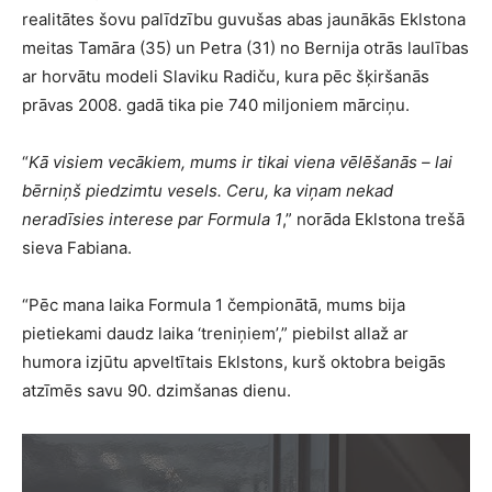
realitātes šovu palīdzību guvušas abas jaunākās Eklstona
meitas Tamāra (35) un Petra (31) no Bernija otrās laulības
ar horvātu modeli Slaviku Radiču, kura pēc šķiršanās
prāvas 2008. gadā tika pie 740 miljoniem mārciņu.
“
Kā visiem vecākiem, mums ir tikai viena vēlēšanās – lai
bērniņš piedzimtu vesels. Ceru, ka viņam nekad
neradīsies interese par Formula 1
,” norāda Eklstona trešā
sieva Fabiana.
“Pēc mana laika Formula 1 čempionātā, mums bija
pietiekami daudz laika ‘treniņiem’,” piebilst allaž ar
humora izjūtu apveltītais Eklstons, kurš oktobra beigās
atzīmēs savu 90. dzimšanas dienu.