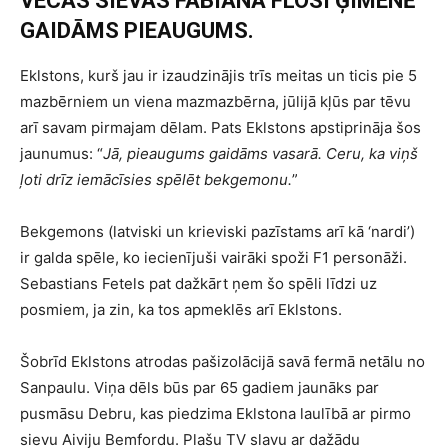
VECĀS SIEVAS FABIANA FLOSI ĢIMENĒ
GAIDĀMS PIEAUGUMS.
Eklstons, kurš jau ir izaudzinājis trīs meitas un ticis pie 5
mazbērniem un viena mazmazbērna, jūlijā kļūs par tēvu
arī savam pirmajam dēlam. Pats Eklstons apstiprināja šos
jaunumus: “
Jā, pieaugums gaidāms vasarā. Ceru, ka viņš
ļoti drīz iemācīsies spēlēt bekgemonu.
”
Bekgemons (latviski un krieviski pazīstams arī kā ‘nardi’)
ir galda spēle, ko iecienījuši vairāki spoži F1 personāži.
Sebastians Fetels pat dažkārt ņem šo spēli līdzi uz
posmiem, ja zin, ka tos apmeklēs arī Eklstons.
Šobrīd Eklstons atrodas pašizolācijā savā fermā netālu no
Sanpaulu. Viņa dēls būs par 65 gadiem jaunāks par
pusmāsu Debru, kas piedzima Eklstona laulībā ar pirmo
sievu Aiviju Bemfordu. Plašu TV slavu ar dažādu