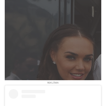
REKLĀMA