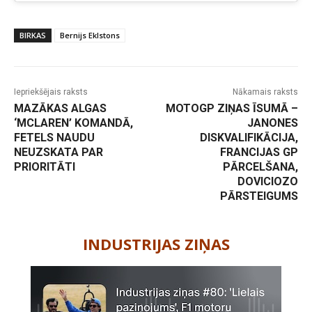
BIRKAS
Bernijs Eklstons
Iepriekšējais raksts
Nākamais raksts
MAZĀKAS ALGAS
MOTOGP ZIŅAS ĪSUMĀ –
‘MCLAREN’ KOMANDĀ,
JANONES
FETELS NAUDU
DISKVALIFIKĀCIJA,
NEUZSKATA PAR
FRANCIJAS GP
PRIORITĀTI
PĀRCELŠANA,
DOVICIOZO
PĀRSTEIGUMS
-
INDUSTRIJAS ZIŅAS