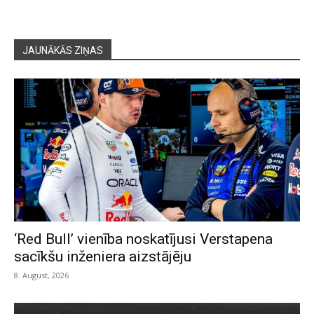
JAUNĀKĀS ZIŅAS
‘Red Bull’ vienība noskatījusi Verstapena
sacīkšu inženiera aizstājēju
8. August, 2026