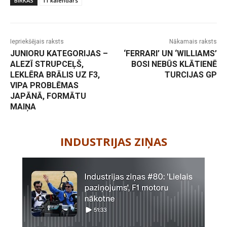
BIRKAS
f1 kalendārs
Iepriekšējais raksts
Nākamais raksts
JUNIORU KATEGORIJAS –
‘FERRARI’ UN ‘WILLIAMS’
ALEZĪ STRUPCEĻŠ,
BOSI NEBŪS KLĀTIENĒ
LEKLĒRA BRĀLIS UZ F3,
TURCIJAS GP
VIPA PROBLĒMAS
JAPĀNĀ, FORMĀTU
MAIŅA
-
INDUSTRIJAS ZIŅAS