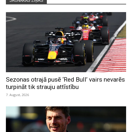
JAUNĀKĀS ZIŅAS
Sezonas otrajā pusē ‘Red Bull’ vairs nevarēs
turpināt tik strauju attīstību
7. August, 2026