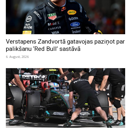
Verstapens Zandvortā gatavojas paziņot par
palikšanu ‘Red Bull’ sastāvā
6. August, 2026