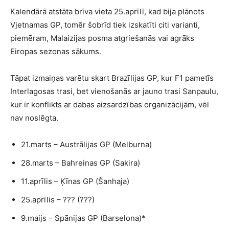
Kalendārā atstāta brīva vieta 25.aprīlī, kad bija plānots
Vjetnamas GP, tomēr šobrīd tiek izskatīti citi varianti,
piemēram, Malaizijas posma atgriešanās vai agrāks
Eiropas sezonas sākums.
Tāpat izmaiņas varētu skart Brazīlijas GP, kur F1 pametīs
Interlagosas trasi, bet vienošanās ar jauno trasi Sanpaulu,
kur ir konflikts ar dabas aizsardzības organizācijām, vēl
nav noslēgta.
21.marts – Austrālijas GP (Melburna)
28.marts – Bahreinas GP (Sakira)
11.aprīlis – Ķīnas GP (Šanhaja)
25.aprīlis – ??? (???)
9.maijs – Spānijas GP (Barselona)*