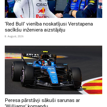
‘Red Bull’ vienība noskatījusi Verstapena
sacīkšu inženiera aizstājēju
8. August, 2026
Peresa pārstāvji sākuši sarunas ar
‘Williams’ komandu