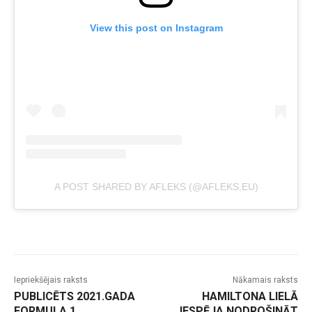
View this post on Instagram
A POST SHARED BY AFLEKS (@AFLEKS.EU)
Iepriekšējais raksts
Nākamais raksts
PUBLICĒTS 2021.GADA
HAMILTONA LIELĀ
FORMULA 1
IESPĒJA NODROŠINĀT