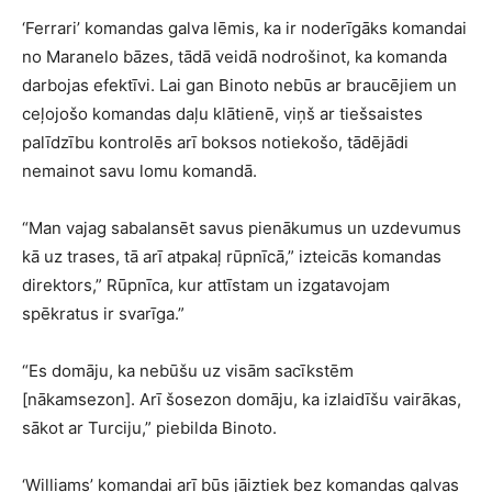
‘Ferrari’ komandas galva lēmis, ka ir noderīgāks komandai
no Maranelo bāzes, tādā veidā nodrošinot, ka komanda
darbojas efektīvi. Lai gan Binoto nebūs ar braucējiem un
ceļojošo komandas daļu klātienē, viņš ar tiešsaistes
palīdzību kontrolēs arī boksos notiekošo, tādējādi
nemainot savu lomu komandā.
“Man vajag sabalansēt savus pienākumus un uzdevumus
kā uz trases, tā arī atpakaļ rūpnīcā,” izteicās komandas
direktors,” Rūpnīca, kur attīstam un izgatavojam
spēkratus ir svarīga.”
“Es domāju, ka nebūšu uz visām sacīkstēm
[nākamsezon]. Arī šosezon domāju, ka izlaidīšu vairākas,
sākot ar Turciju,” piebilda Binoto.
‘Williams’ komandai arī būs jāiztiek bez komandas galvas