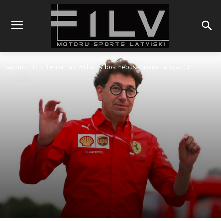
Sākums
F1
'Ferrari' un 'Williams' bosi nebūs klātienē Turcijas GP