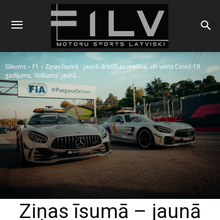
Sākums
F1
Ziņas īsumā - jaunā drošības mašīna, vēl viens Covid-19
gadījums, 'Williams' jaunā...
Ziņas īsumā – jaunā