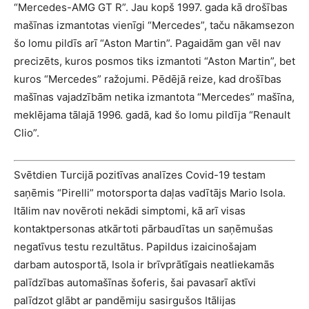
“Mercedes-AMG GT R”. Jau kopš 1997. gada kā drošības
mašīnas izmantotas vienīgi “Mercedes”, taču nākamsezon
šo lomu pildīs arī “Aston Martin”. Pagaidām gan vēl nav
precizēts, kuros posmos tiks izmantoti “Aston Martin”, bet
kuros “Mercedes” ražojumi. Pēdējā reize, kad drošības
mašīnas vajadzībām netika izmantota “Mercedes” mašīna,
meklējama tālajā 1996. gadā, kad šo lomu pildīja “Renault
Clio”.
Svētdien Turcijā pozitīvas analīzes Covid-19 testam
saņēmis “Pirelli” motorsporta daļas vadītājs Mario Isola.
Itālim nav novēroti nekādi simptomi, kā arī visas
kontaktpersonas atkārtoti pārbaudītas un saņēmušas
negatīvus testu rezultātus. Papildus izaicinošajam
darbam autosportā, Isola ir brīvprātīgais neatliekamās
palīdzības automašīnas šoferis, šai pavasarī aktīvi
palīdzot glābt ar pandēmiju sasirgušos Itālijas