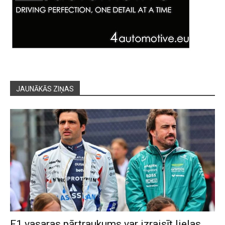
JAUNĀKĀS ZIŅAS
F1 vasaras pārtraukums var izraisīt lielas