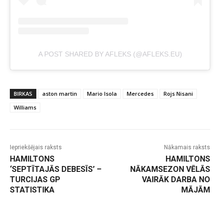
A POST SHARED BY AFLEKS (@AFLEKS.EU)
BIRKAS
aston martin
Mario Isola
Mercedes
Rojs Nisani
Williams
Iepriekšējais raksts
Nākamais raksts
HAMILTONS
HAMILTONS
‘SEPTĪTAJĀS DEBESĪS’ –
NĀKAMSEZON VĒLĀS
TURCIJAS GP
VAIRĀK DARBA NO
STATISTIKA
MĀJĀM
-