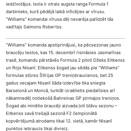
iedzīvotājus. Isola ir otrais augsta ranga Formula 1
darbinieks, kurš pēdējā laikā inficējies ar vīrusu.
“Williams” komandai vīrusa dēļ nevarēja palīdzēt tās
vadītajs Saimons Robertss.
“Williams” komanda apstiprinājusi, ka pēcsezonas jauno
braucēju testos, kas 15. decembrī risināsies Jasmarīnas
trasē, komandu pārstāvēs Formula 2 piloti Džeks Eitkenss
un Rojs Nisanī. Eitkenss šogad jau sēdās pie “Williams”
formulas stūres Štīrijas GP treniņbraucienos, bet 25
gadus vecajam Nisanī šāda izdevība tika sniegta
Barselonā un Moncā, turklāt izraēlietis piedalīsies arī
nākamnedēļ notiekošā Bahreinas GP pirmajos treniņos.
Šogad abi minētie braucēji aizvada ļoti blāvu sezonu –
Eitkenss savā trešajā sezonā F2 čempionātā
kopvērtējumā atrodams tikai 12. vietā, kamēr Nisanī
punktos iebraucis tikai divreiz.