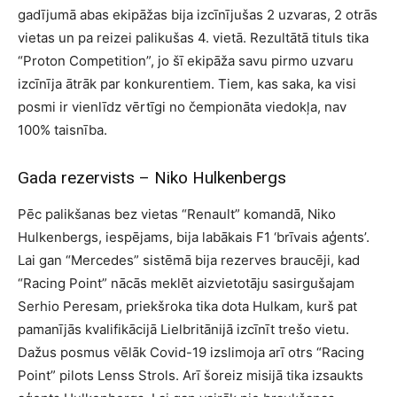
gadījumā abas ekipāžas bija izcīnījušas 2 uzvaras, 2 otrās
vietas un pa reizei palikušas 4. vietā. Rezultātā tituls tika
“Proton Competition”, jo šī ekipāža savu pirmo uzvaru
izcīnīja ātrāk par konkurentiem. Tiem, kas saka, ka visi
posmi ir vienlīdz vērtīgi no čempionāta viedokļa, nav
100% taisnība.
Gada rezervists – Niko Hulkenbergs
Pēc palikšanas bez vietas “Renault” komandā, Niko
Hulkenbergs, iespējams, bija labākais F1 ‘brīvais aģents’.
Lai gan “Mercedes” sistēmā bija rezerves braucēji, kad
“Racing Point” nācās meklēt aizvietotāju sasirgušajam
Serhio Peresam, priekšroka tika dota Hulkam, kurš pat
pamanījās kvalifikācijā Lielbritānijā izcīnīt trešo vietu.
Dažus posmus vēlāk Covid-19 izslimoja arī otrs “Racing
Point” pilots Lenss Strols. Arī šoreiz misijā tika izsaukts