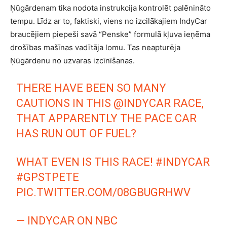
Ņūgārdenam tika nodota instrukcija kontrolēt palēnināto
tempu. Līdz ar to, faktiski, viens no izcilākajiem IndyCar
braucējiem piepeši savā “Penske” formulā kļuva ieņēma
drošības mašīnas vadītāja lomu. Tas neapturēja
Ņūgārdenu no uzvaras izcīnīšanas.
THERE HAVE BEEN SO MANY
CAUTIONS IN THIS
@INDYCAR
RACE,
THAT APPARENTLY THE PACE CAR
HAS RUN OUT OF FUEL?
WHAT EVEN IS THIS RACE!
#INDYCAR
#GPSTPETE
PIC.TWITTER.COM/08GBUGRHWV
— INDYCAR ON NBC