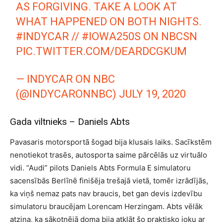
AS FORGIVING. TAKE A LOOK AT
WHAT HAPPENED ON BOTH NIGHTS.
#INDYCAR
//
#IOWA250S
ON NBCSN
PIC.TWITTER.COM/DEARDCGKUM
— INDYCAR ON NBC
(@INDYCARONNBC)
JULY 19, 2020
Gada viltnieks – Daniels Abts
Pavasaris motorsportā šogad bija klusais laiks. Sacīkstēm
nenotiekot trasēs, autosporta saime pārcēlās uz virtuālo
vidi. “Audi” pilots Daniels Abts Formula E simulatoru
sacensībās Berlīnē finišēja trešajā vietā, tomēr izrādījās,
ka viņš nemaz pats nav braucis, bet gan devis izdevību
simulatoru braucējam Lorencam Herzingam. Abts vēlāk
atzina, ka sākotnējā doma bija atklāt šo praktisko joku ar