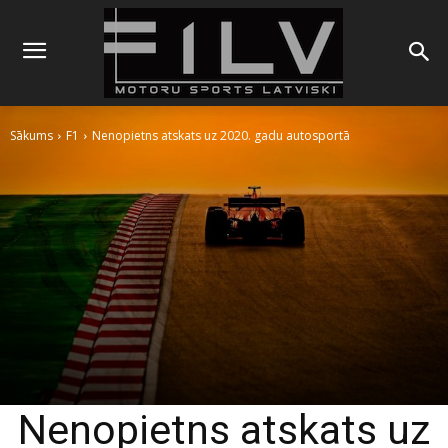
Sākums
F1
Nenopietns atskats uz 2020. gadu autosportā
Nenopietns atskats uz