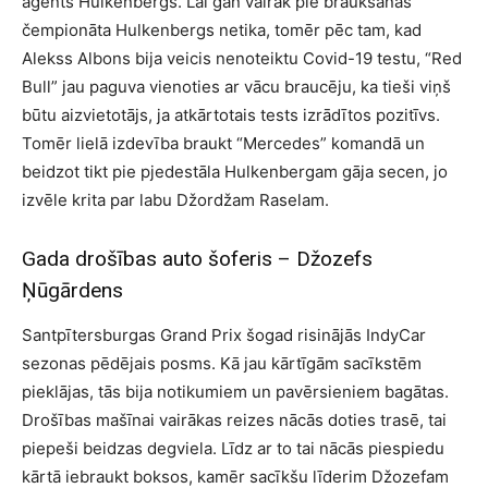
aģents Hulkenbergs. Lai gan vairāk pie braukšanas
čempionāta Hulkenbergs netika, tomēr pēc tam, kad
Alekss Albons bija veicis nenoteiktu Covid-19 testu, “Red
Bull” jau paguva vienoties ar vācu braucēju, ka tieši viņš
būtu aizvietotājs, ja atkārtotais tests izrādītos pozitīvs.
Tomēr lielā izdevība braukt “Mercedes” komandā un
beidzot tikt pie pjedestāla Hulkenbergam gāja secen, jo
izvēle krita par labu Džordžam Raselam.
Gada drošības auto šoferis – Džozefs
Ņūgārdens
Santpītersburgas Grand Prix šogad risinājās IndyCar
sezonas pēdējais posms. Kā jau kārtīgām sacīkstēm
pieklājas, tās bija notikumiem un pavērsieniem bagātas.
Drošības mašīnai vairākas reizes nācās doties trasē, tai
piepeši beidzas degviela. Līdz ar to tai nācās piespiedu
kārtā iebraukt boksos, kamēr sacīkšu līderim Džozefam