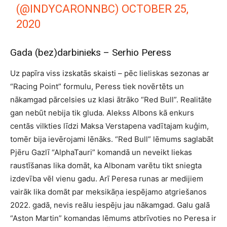
(@INDYCARONNBC)
OCTOBER 25,
2020
Gada (bez)darbinieks – Serhio Peress
Uz papīra viss izskatās skaisti – pēc lieliskas sezonas ar
“Racing Point” formulu, Peress tiek novērtēts un
nākamgad pārcelsies uz klasi ātrāko “Red Bull”. Realitāte
gan nebūt nebija tik gluda. Alekss Albons kā enkurs
centās vilkties līdzi Maksa Verstapena vadītajam kuģim,
tomēr bija ievērojami lēnāks. “Red Bull” lēmums saglabāt
Pjēru Gazlī “AlphaTauri” komandā un neveikt liekas
raustīšanas lika domāt, ka Albonam varētu tikt sniegta
izdevība vēl vienu gadu. Arī Peresa runas ar medijiem
vairāk lika domāt par meksikāņa iespējamo atgriešanos
2022. gadā, nevis reālu iespēju jau nākamgad. Galu galā
“Aston Martin” komandas lēmums atbrīvoties no Peresa ir