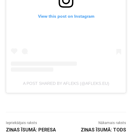
View this post on Instagram
A POST SHARED BY AFLEKS (@AFLEKS.EU)
Iepriekšējais raksts
Nākamais raksts
ZIŅAS ĪSUMĀ: PERESA
ZIŅAS ĪSUMĀ: TODS