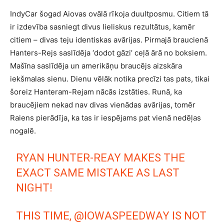
IndyCar šogad Aiovas ovālā rīkoja duultposmu. Citiem tā
ir izdevība sasniegt divus lieliskus rezultātus, kamēr
citiem – divas teju identiskas avārijas. Pirmajā braucienā
Hanters-Rejs saslīdēja ‘dodot gāzi’ ceļā ārā no boksiem.
Mašīna saslīdēja un amerikāņu braucējs aizskāra
iekšmalas sienu. Dienu vēlāk notika precīzi tas pats, tikai
šoreiz Hanteram-Rejam nācās izstāties. Runā, ka
braucējiem nekad nav divas vienādas avārijas, tomēr
Raiens pierādīja, ka tas ir iespējams pat vienā nedēļas
nogalē.
RYAN HUNTER-REAY MAKES THE
EXACT SAME MISTAKE AS LAST
NIGHT!
THIS TIME,
@IOWASPEEDWAY
IS NOT