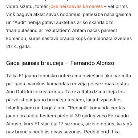
video sižetu, tomēr
joks neizdevās kā cerēts
– vēl pirms
viņš paguva atklāt savus nodomus, patiesība nāca gaismā
un “Audi” nebija gatavi auklēties ar šo skandalozo
‘manipulēšanu ar rezultātiem’. Abtam nācās pamest
komandu, kuras sastāvā brauca kopš čempionāta izveides
2014. gadā.
Gada jaunais braucējs – Fernando Alonso
Tā kā F1 jauno tehnisko noteikumu ieviešana tika pārcelta
par gadu, vairākas komandas redzēja pēcsezonas testus
Abū Dabī kā liekus tēriņus. Tā rezultātā dzima ideja tos
pārvērst par jauno braucēju testiem, ļaujot izpausties
talantīgajiem un bagātajiem. “Renault” komanda centās
jauno braucēju testiem pieteikt 39 gadus veco Fernando
Alonso, kurš F1 startēja 17 sezonas, aizbildinoties, ka viņš
nav braucis pēdējās divas sezonas. Pēdējā brīdī tika