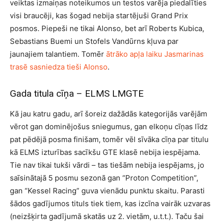
veiktas izmaiņas noteikumos un testos varēja piedalīties
visi braucēji, kas šogad nebija startējuši Grand Prix
posmos. Piepeši ne tikai Alonso, bet arī Roberts Kubica,
Sebastians Buemi un Stofels Vandūrns kļuva par
jaunajiem talantiem. Tomēr
ātrāko apļa laiku Jasmarinas
trasē sasniedza tieši Alonso
.
Gada titula cīņa – ELMS LMGTE
Kā jau katru gadu, arī šoreiz dažādās kategorijās varējām
vērot gan dominējošus sniegumus, gan elkoņu cīņas līdz
pat pēdējā posma finišam, tomēr vēl sīvāka cīņa par titulu
kā ELMS izturības sacīkšu GTE klasē nebija iespējama.
Tie nav tikai tukši vārdi – tas tiešām nebija iespējams, jo
saīsinātajā 5 posmu sezonā gan “Proton Competition”,
gan “Kessel Racing” guva vienādu punktu skaitu. Parasti
šādos gadījumos tituls tiek tiem, kas izcīna vairāk uzvaras
(neizšķirta gadījumā skatās uz 2. vietām, u.t.t.). Taču šai