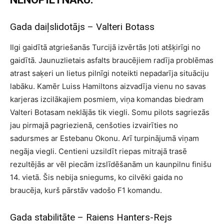
Gada daiļslidotājs – Valteri Botass
Ilgi gaidītā atgriešanās Turcijā izvērtās ļoti atšķirīgi no
gaidītā. Jaunuzlietais asfalts braucējiem radīja problēmas
atrast saķeri un lietus pilnīgi noteikti nepadarīja situāciju
labāku. Kamēr Luiss Hamiltons aizvadīja vienu no savas
karjeras izcilākajiem posmiem, viņa komandas biedram
Valteri Botasam neklājās tik viegli. Somu pilots sagriezās
jau pirmajā pagriezienā, cenšoties izvairīties no
sadursmes ar Estebanu Okonu. Arī turpinājumā viņam
negāja viegli. Centieni uzsildīt riepas mitrajā trasē
rezultējās ar vēl piecām izslīdēšanām un kaunpilnu finišu
14. vietā. Šis nebija sniegums, ko cilvēki gaida no
braucēja, kurš pārstāv vadošo F1 komandu.
Gada stabilitāte – Raiens Hanters-Rejs