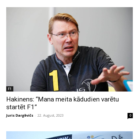
F1
Hakinens: “Mana meita kādudien varētu
startēt F1”
Juris Dargēvičs
-
22. August, 2023
0