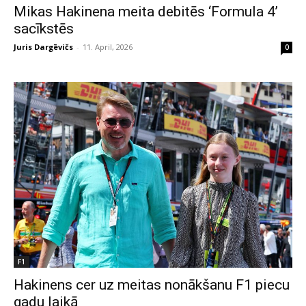
Mikas Hakinena meita debitēs ‘Formula 4’
sacīkstēs
Juris Dargēvičs
-
11. April, 2026
0
F1
Hakinens cer uz meitas nonākšanu F1 piecu
gadu laikā