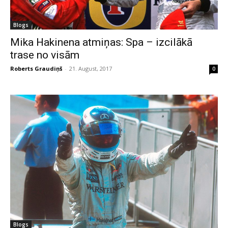
Blogs
Mika Hakinena atmiņas: Spa – izcilākā
trase no visām
Roberts Graudiņš
-
21. August, 2017
0
Blogs