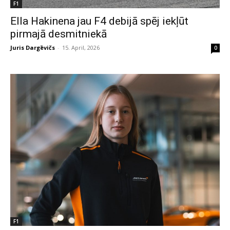
F1
Ella Hakinena jau F4 debijā spēj iekļūt
pirmajā desmitniekā
Juris Dargēvičs
-
15. April, 2026
0
F1