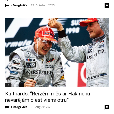
Juris Dargēvičs
-
15. October, 2025
0
F1
Kulthards: “Reizēm mēs ar Hakinenu
nevarējām ciest viens otru”
Juris Dargēvičs
-
21. August, 2025
0