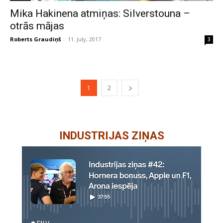
Mika Hakinena atmiņas: Silverstouna –
otrās mājas
Roberts Graudiņš
-
11. July, 2017
3
1
2
INDUSTRIJAS ZIŅAS