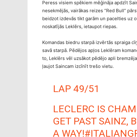
Peress visiem spēkiem mēģināja apdzīt Sain
nesekmējās, vairākas reizes “Red Bull” pārst
beidzot izdevās tikt garām un pacelties uz 
noskatījās Leklērs, ietaupot riepas.
Komandas biedru starpā izvērtās spraiga cīņ
savā starpā. Pēdējos apļos Leklēram komanda
to, Leklērs vēl uzsākot pēdējo apli bremzēja
ļaujot Saincam izcīnīt trešo vietu.
LAP 49/51
LECLERC IS CHAMP
GET PAST SAINZ, 
A WAY!
#ITALIANG