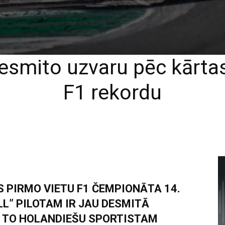
esmito uzvaru pēc kārta
F1 rekordu
S PIRMO VIETU F1 ČEMPIONĀTA 14.
LL” PILOTAM IR JAU DESMITĀ
R TO HOLANDIEŠU SPORTISTAM