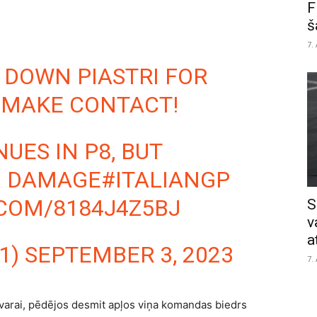
F
š
7.
DOWN PIASTRI FOR
 MAKE CONTACT!
UES IN P8, BUT
TH DAMAGE
#ITALIANGP
.COM/8184J4Z5BJ
S
v
a
1)
SEPTEMBER 3, 2023
7.
varai, pēdējos desmit apļos viņa komandas biedrs