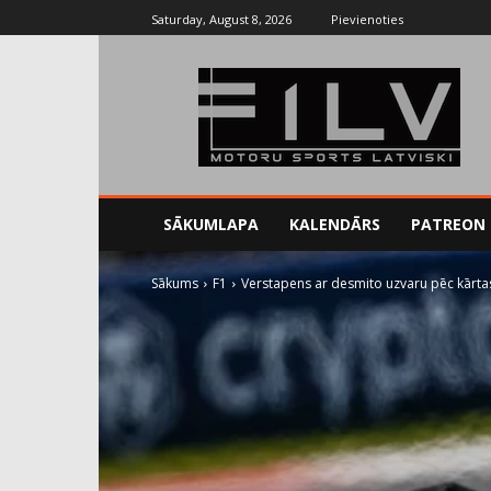
Saturday, August 8, 2026
Pievienoties
SĀKUMLAPA
KALENDĀRS
PATREON
Sākums
F1
Verstapens ar desmito uzvaru pēc kārta