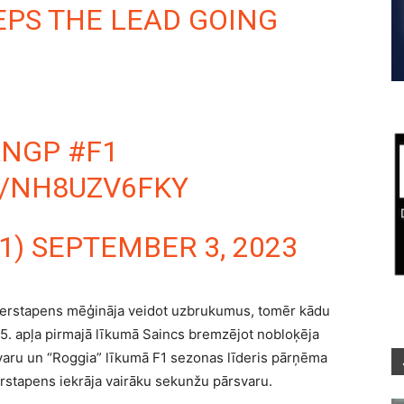
EPS THE LEAD GOING
ANGP
#F1
M/NH8UZV6FKY
1)
SEPTEMBER 3, 2023
 Verstapens mēģināja veidot uzbrukumus, tomēr kādu
15. apļa pirmajā līkumā Saincs bremzējot nobloķēja
varu un “Roggia” līkumā F1 sezonas līderis pārņēma
erstapens iekrāja vairāku sekunžu pārsvaru.