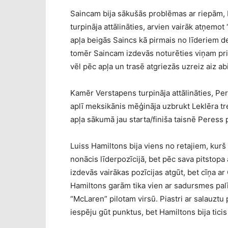
Saincam bija sākušās problēmas ar riepām, L
turpināja attālināties, arvien vairāk atņemo
apļa beigās Saincs kā pirmais no līderiem de
tomēr Saincam izdevās noturēties viņam pri
vēl pēc apļa un trasē atgriezās uzreiz aiz ab
Kamēr Verstapens turpināja attālināties, Pe
aplī meksikānis mēģināja uzbrukt Leklēra treš
apļa sākumā jau starta/finiša taisnē Peress
Luiss Hamiltons bija viens no retajiem, kurš 
nonācis līderpozīcijā, bet pēc sava pitstopa
izdevās vairākas pozīcijas atgūt, bet cīņa ar 
Hamiltons garām tika vien ar sadursmes pal
“McLaren” pilotam virsū. Piastri ar salauztu
iespēju gūt punktus, bet Hamiltons bija tici