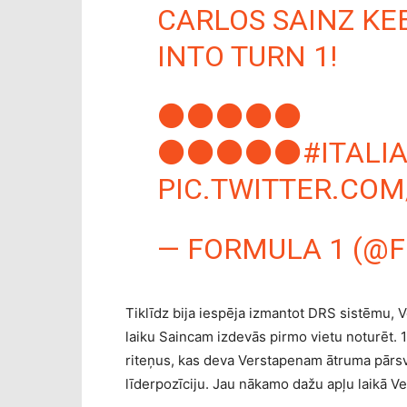
CARLOS SAINZ KE
INTO TURN 1!
⚫️⚫️⚫️⚫️⚫️
⚫️⚫️⚫️⚫️⚫️
#ITALI
PIC.TWITTER.CO
— FORMULA 1 (@F
Tiklīdz bija iespēja izmantot DRS sistēmu,
laiku Saincam izdevās pirmo vietu noturēt. 
riteņus, kas deva Verstapenam ātruma pārs
līderpozīciju. Jau nākamo dažu apļu laikā V