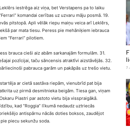
eklērs iestrēga aiz viņa, bet Verstapens pa to laiku
t “Ferrari” komandai cerības uz uzvaru māju posmā. 19.
vās pitstopā. Apli vēlāk riepu maiņu veica arī Leklērs,
ekšā par mata tiesu. Peress pie mehāniķiem iebrauca
iem “Ferrari” pilotiem.
F
ress brauca cieši aiz abām sarkanajām formulām. 31.
l
ajai pozīcijai, taču sāncensis atraktīvi aizstāvējās. 32.
7.
 pārliecinoši pabrauca garām un pakāpās uz trešo vietu.
startēja ar cietā sastāva riepām, vienubrīd pat bija
 atkrita uz pirmā desmitnieka beigām. Tiesa gan, viņam
Oskaru Piastri par astoto vietu bija visspraigākā.
īdzību, kad “Roggia” līkumā nedaudz uztriecās
 priekšējo antispārnu nācās doties boksos, zaudējot
s pie piecu sekunžu soda.