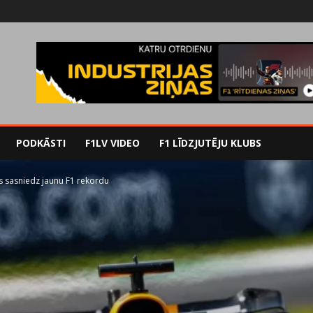
PODKĀSTI
F1LV VIDEO
F1 LĪDZJUTĒJU KLUBS
s sasniedz jaunu F1 rekordu