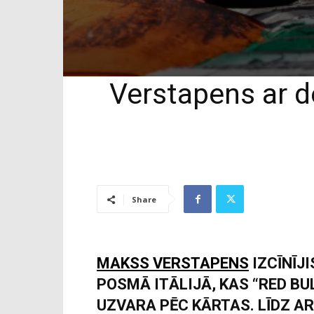
Verstapens ar d
Share
MAKSS VERSTAPENS
IZCĪNĪJI
POSMĀ ITĀLIJĀ, KAS “RED BU
UZVARA PĒC KĀRTAS. LĪDZ A