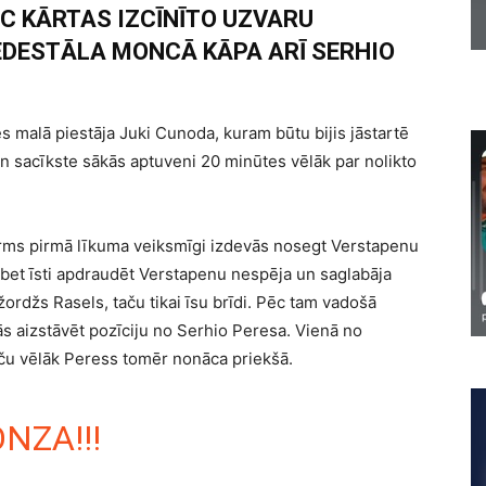
ĒC KĀRTAS IZCĪNĪTO UZVARU
EDESTĀLA MONCĀ KĀPA ARĪ SERHIO
s malā piestāja Juki Cunoda, kuram būtu bijis jāstartē
ts un sacīkste sākās aptuveni 20 minūtes vēlāk par nolikto
pirms pirmā līkuma veiksmīgi izdevās nosegt Verstapenu
 bet īsti apdraudēt Verstapenu nespēja un saglabāja
žordžs Rasels, taču tikai īsu brīdi. Pēc tam vadošā
cās aizstāvēt pozīciju no Serhio Peresa. Vienā no
aču vēlāk Peress tomēr nonāca priekšā.
NZA!!!