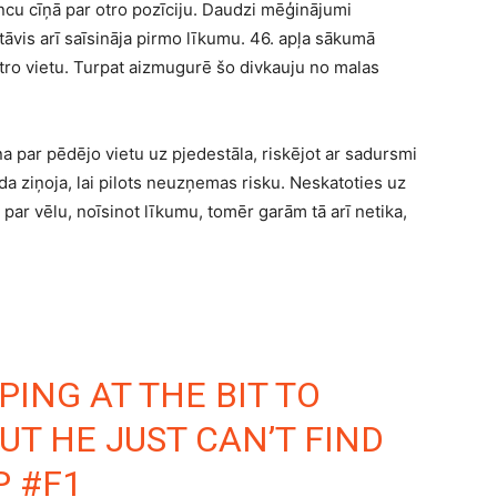
cu cīņā par otro pozīciju. Daudzi mēģinājumi
āvis arī saīsināja pirmo līkumu. 46. apļa sākumā
otro vietu. Turpat aizmugurē šo divkauju no malas
a par pēdējo vietu uz pjedestāla, riskējot ar sadursmi
 ziņoja, lai pilots neuzņemas risku. Neskatoties uz
 par vēlu, noīsinot līkumu, tomēr garām tā arī netika,
ING AT THE BIT TO
BUT HE JUST CAN’T FIND
P
#F1