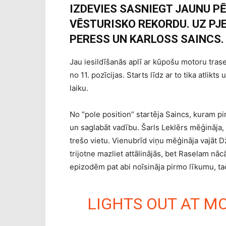
IZDEVIES SASNIEGT JAUNU P
VĒSTURISKO REKORDU. UZ PJ
PERESS UN KARLOSS SAINCS.
Jau iesildīšanās aplī ar kūpošu motoru trase
no 11. pozīcijas. Starts līdz ar to tika atlik
laiku.
No “pole position” startēja Saincs, kuram 
un saglabāt vadību. Šarls Leklērs mēģināja,
trešo vietu. Vienubrīd viņu mēģināja vajāt D
trijotne mazliet attālinājās, bet Raselam nā
epizodēm pat abi noīsināja pirmo līkumu, t
LIGHTS OUT AT MO