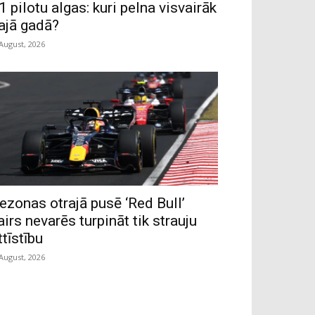
1 pilotu algas: kuri pelna visvairāk
ajā gadā?
 August, 2026
ezonas otrajā pusē ‘Red Bull’
airs nevarēs turpināt tik strauju
ttīstību
 August, 2026