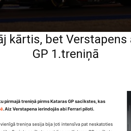
j kārtis, bet Verstapens 
GP 1.treniņā
u pirmajā treniņā pirms Kataras GP sacīkstes, kas
sē
. Aiz Verstapena ierindojās abi Ferrari piloti.
vienīgā treniņa sesija bija ļoti intensīva pat neskatoties