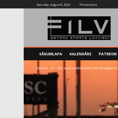
Saturday, August 8, 2026
Pievienoties
SĀKUMLAPA
KALENDĀRS
PATREON
Sākums
F1
McLaren neatklāj kārtis, bet Verstapens 