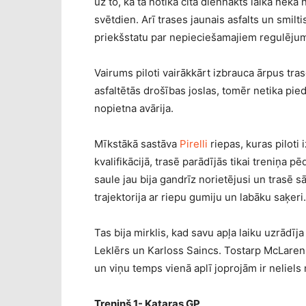
uz to, ka tā notika citā diennakts laikā nek
svētdien. Arī trases jaunais asfalts un smil
priekšstatu par nepieciešamajiem regulēju
Vairums piloti vairākkārt izbrauca ārpus tra
asfaltētās drošības joslas, tomēr netika pie
nopietna avārija.
Mīkstākā sastāva
Pirelli
riepas, kuras piloti
kvalifikācijā, trasē parādījās tikai treniņa p
saule jau bija gandrīz norietējusi un trasē s
trajektorija ar riepu gumiju un labāku saķeri.
Tas bija mirklis, kad savu apļa laiku uzrādīj
Leklērs un Karloss Saincs. Tostarp McLaren p
un viņu temps vienā aplī joprojām ir neliel
Treniņš 1- Kataras GP