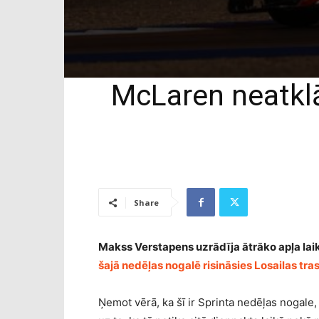
McLaren neatklā
Share
Makss Verstapens uzrādīja ātrāko apļa laik
šajā nedēļas nogalē risināsies Losailas tra
Ņemot vērā, ka šī ir Sprinta nedēļas nogale, 