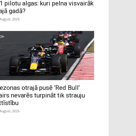
1 pilotu algas: kuri pelna visvairāk
ajā gadā?
 August, 2026
ezonas otrajā pusē ‘Red Bull’
airs nevarēs turpināt tik strauju
ttīstību
 August, 2026