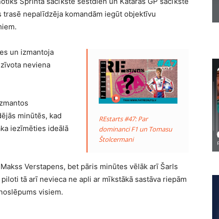
ā notiks Sprinta sacīkste sestdien un Kataras GP sacīkste
tis trasē nepalīdzēja komandām iegūt objektīvu
miem.
ses un izmantoja
dzīvota neviena
 izmantos
ēdējās minūtēs, kad
REstarts #47: Par
āka iezīmēties ideālā
dominanci F1 un Tomasu
Štolcermani
a Makss Verstapens, bet pāris minūtes vēlāk arī Šarls
iloti tā arī nevieca ne apli ar mīkstākā sastāva riepām
s noslēpums visiem.