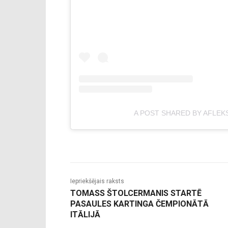
A POST SHARED BY AFLEK
Iepriekšējais raksts
TOMASS ŠTOLCERMANIS STARTĒ
PASAULES KARTINGA ČEMPIONĀTĀ
ITĀLIJĀ
-