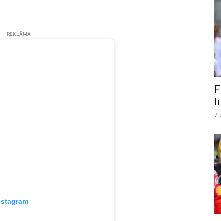
REKLĀMA
F
l
7.
nstagram