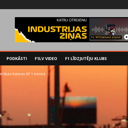
PODKĀSTI
F1LV VIDEO
F1 LĪDZJUTĒJU KLUBS
ātrākais Kataras GP 1.treniņā