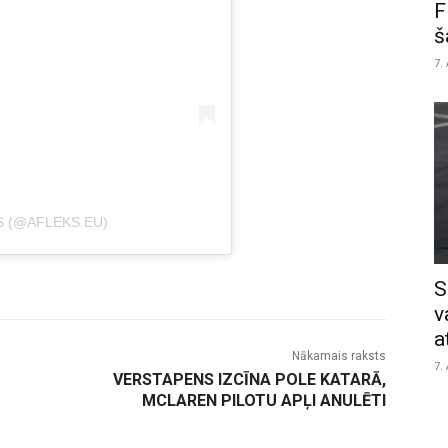
F
š
7.
S (@AFLEKS.EU)
S
v
a
Nākamais raksts
7.
VERSTAPENS IZCĪNA POLE KATARĀ,
MCLAREN PILOTU APĻI ANULĒTI