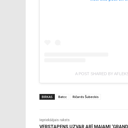
A POST SHARED BY AFLEK
BIRKAS
Batcc
Ričards Šubeckis
Iepriekšējais raksts
VERSTAPENS UZVAR ARĪ MAIAMI ‘GRAN