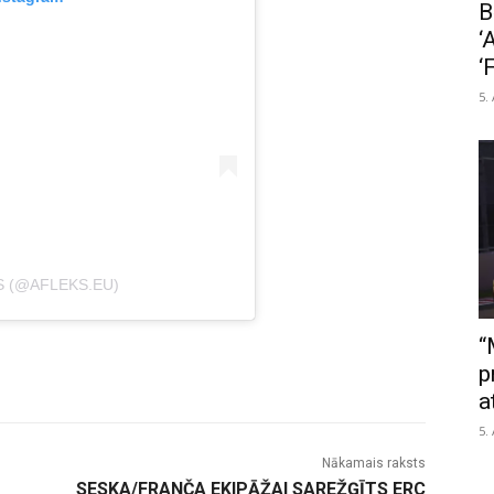
B
‘
‘
5.
S (@AFLEKS.EU)
“
p
a
5.
Nākamais raksts
D
SESKA/FRANČA EKIPĀŽAI SAREŽĢĪTS ERC