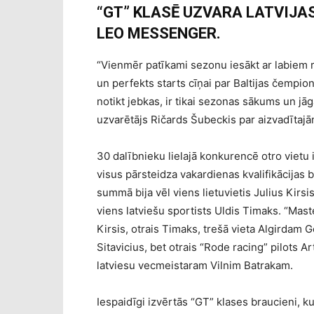
“GT” KLASĒ UZVARA LATVIJ
LEO MESSENGER.
“Vienmēr patīkami sezonu iesākt ar labiem 
un perfekts starts cīņai par Baltijas čempi
notikt jebkas, ir tikai sezonas sākums un 
uzvarētājs Ričards Šubeckis par aizvadītaj
30 dalībnieku lielajā konkurencē otro vietu 
visus pārsteidza vakardienas kvalifikācijas
summā bija vēl viens lietuvietis Julius Kirsi
viens latviešu sportists Uldis Timaks. “Mas
Kirsis, otrais Timaks, trešā vieta Algirdam G
Sitavicius, bet otrais “Rode racing” pilots 
latviesu vecmeistaram Vilnim Batrakam.
Iespaidīgi izvērtās “GT” klases braucieni, 