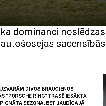
cka dominanci noslēdza
autošosejas sacensībās
 UZVARĀM DIVOS BRAUCIENOS
S “PORSCHE RING” TRASĒ IESĀKTA
PIONĀTA SEZONA, BET JAUDĪGAJĀ