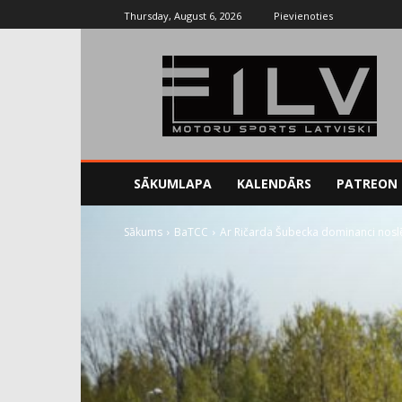
Thursday, August 6, 2026
Pievienoties
SĀKUMLAPA
KALENDĀRS
PATREON
Sākums
BaTCC
Ar Ričarda Šubecka dominanci nos