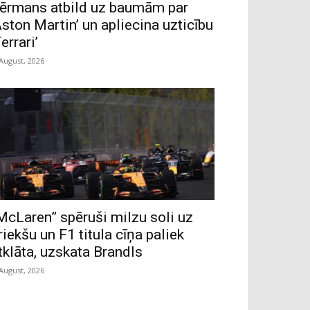
ērmans atbild uz baumām par
Aston Martin’ un apliecina uzticību
Ferrari’
 August, 2026
McLaren” spēruši milzu soli uz
riekšu un F1 titula cīņa paliek
tklāta, uzskata Brandls
 August, 2026