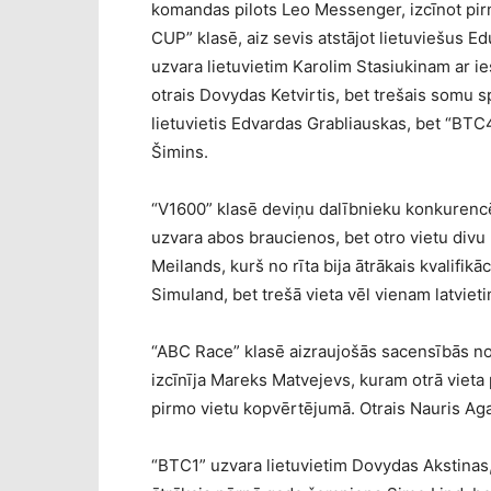
komandas pilots Leo Messenger, izcīnot pir
CUP” klasē, aiz sevis atstājot lietuviešus 
uzvara lietuvietim Karolim Stasiukinam ar
otrais Dovydas Ketvirtis, bet trešais somu 
lietuvietis Edvardas Grabliauskas, bet “BTC4
Šimins.
“V1600” klasē deviņu dalībnieku konkurenc
uzvara abos braucienos, bet otro vietu div
Meilands, kurš no rīta bija ātrākais kvalifi
Simuland, bet trešā vieta vēl vienam latvie
“ABC Race” klasē aizraujošās sacensībās no
izcīnīja Mareks Matvejevs, kuram otrā vieta
pirmo vietu kopvērtējumā. Otrais Nauris Aga
“BTC1” uzvara lietuvietim Dovydas Akstinas,