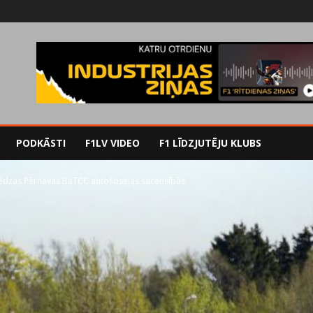
PODKĀSTI
F1LV VIDEO
F1 LĪDZJUTĒJU KLUBS
lēdzas Pērnavas BaTCC autošosejas sacensībās