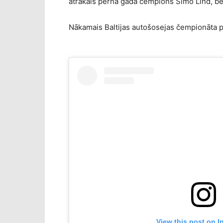
ātrākais pērnā gada čempions Simo Lind, bet
Nākamais Baltijas autošosejas čempionāta po
View this post on I