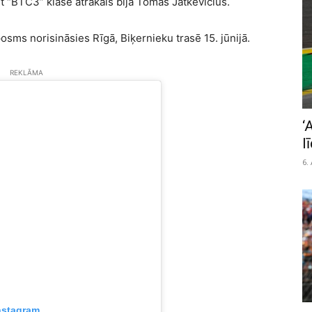
 “BTC3” klasē ātrākais bija Tomas Jatkevicius.
sms norisināsies Rīgā, Biķernieku trasē 15. jūnijā.
REKLĀMA
‘
l
6.
nstagram