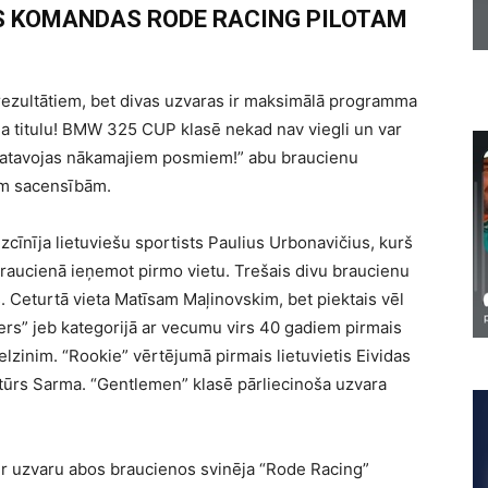
AS KOMANDAS RODE RACING PILOTAM
rezultātiem, bet divas uzvaras ir maksimālā programma
ona titulu! BMW 325 CUP klasē nekad nav viegli un var
jāgatavojas nākamajiem posmiem!” abu braucienu
ām sacensībām.
izcīnīja lietuviešu sportists Paulius Urbonavičius, kurš
 braucienā ieņemot pirmo vietu. Trešais divu braucienu
s. Ceturtā vieta Matīsam Maļinovskim, bet piektais vēl
ters” jeb kategorijā ar vecumu virs 40 gadiem pirmais
elzinim. “Rookie” vērtējumā pirmais lietuvietis Eividas
Artūrs Sarma. “Gentlemen” klasē pārliecinoša uzvara
kur uzvaru abos braucienos svinēja “Rode Racing”