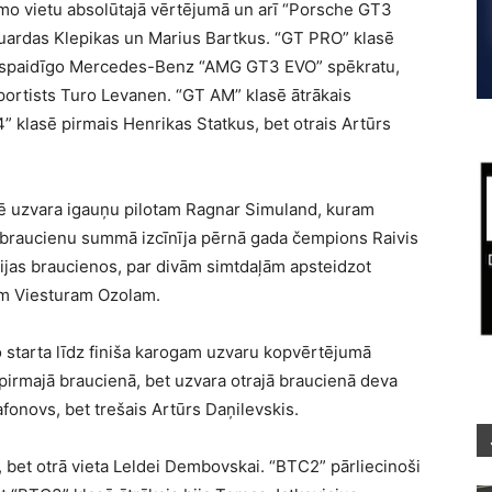
mo vietu absolūtajā vērtējumā un arī “Porsche GT3
Eduardas Klepikas un Marius Bartkus. “GT PRO” klasē
 iespaidīgo Mercedes-Benz “AMG GT3 EVO” spēkratu,
sportists Turo Levanen. “GT AM” klasē ātrākais
” klasē pirmais Henrikas Statkus, bet otrais Artūrs
ē uzvara igauņu pilotam Ragnar Simuland, kuram
u braucienu summā izcīnīja pērnā gada čempions Raivis
kācijas braucienos, par divām simtdaļām apsteidzot
tim Viesturam Ozolam.
 starta līdz finiša karogam uzvaru kopvērtējumā
 pirmajā braucienā, bet uzvara otrajā braucienā deva
fonovs, bet trešais Artūrs Daņilevskis.
 bet otrā vieta Leldei Dembovskai. “BTC2” pārliecinoši